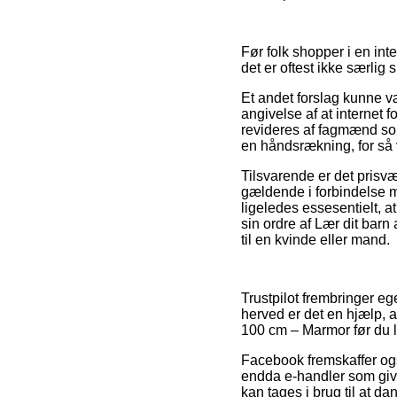
Før folk shopper i en int
det er oftest ikke særli
Et andet forslag kunne v
angivelse af at internet f
revideres af fagmænd som
en håndsrækning, for så 
Tilsvarende er det prisv
gældende i forbindelse me
ligeledes essesentielt, 
sin ordre af Lær dit bar
til en kvinde eller mand.
Trustpilot frembringer ege
herved er det en hjælp, a
100 cm – Marmor før du l
Facebook fremskaffer også
endda e-handler som give
kan tages i brug til at da