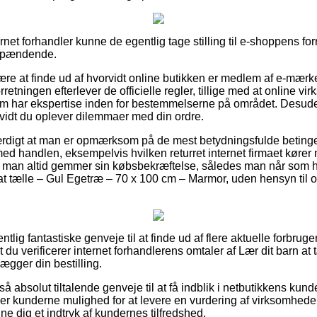
ernet forhandler kunne de egentlig tage stilling til e-shoppens fo
g spændende.
ære at finde ud af hvorvidt online butikken er medlem af e-mærk
orretningen efterlever de officielle regler, tillige med at online
 har ekspertise inden for bestemmelserne på området. Desuden 
vidt du oplever dilemmaer med din ordre.
ærdigt at man er opmærksom på de mest betydningsfulde betinge
d handlen, eksempelvis hvilken returret internet firmaet kører m
at man altid gemmer sin købsbekræftelse, således man når som h
n at tælle – Gul Egetræ – 70 x 100 cm – Marmor, uden hensyn til
ntlig fantastiske genveje til at finde ud af flere aktuelle forbrug
t du verificerer internet forhandlerens omtaler af Lær dit barn at
ægger din bestilling.
 absolut tiltalende genveje til at få indblik i netbutikkens kund
r kunderne mulighed for at levere en vurdering af virksomheden
nne dig et indtryk af kundernes tilfredshed.