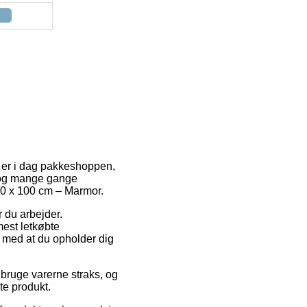
e er i dag pakkeshoppen,
, og mange gange
 70 x 100 cm – Marmor.
r du arbejder.
est letkøbte
er med at du opholder dig
bruge varerne straks, og
te produkt.