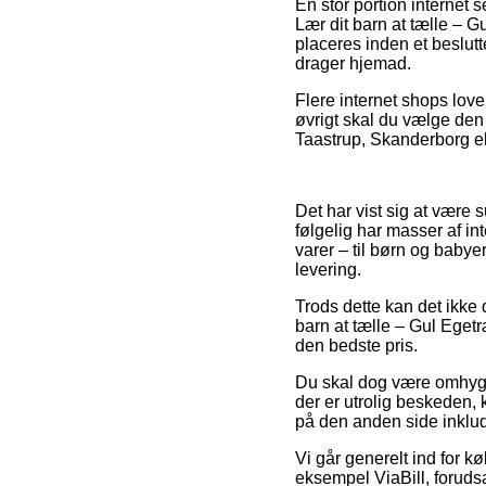
En stor portion internet 
Lær dit barn at tælle – 
placeres inden et beslutt
drager hjemad.
Flere internet shops love
øvrigt skal du vælge den
Taastrup, Skanderborg ell
Det har vist sig at være 
følgelig har masser af i
varer – til børn og babye
levering.
Trods dette kan det ikke 
barn at tælle – Gul Egetr
den bedste pris.
Du skal dog være omhyggel
der er utrolig beskeden,
på den anden side inklude
Vi går generelt ind for kø
eksempel ViaBill, forudsa