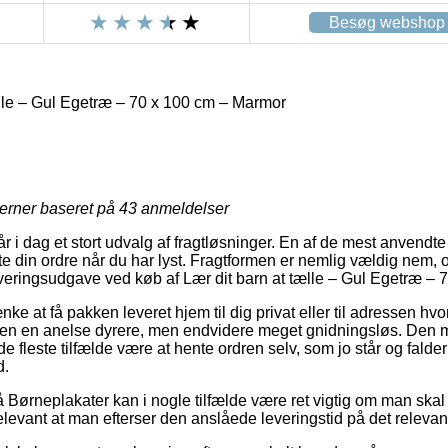
Besøg webshop
ælle – Gul Egetræ – 70 x 100 cm – Marmor
jerner baseret på
43
anmeldelser
r i dag et stort udvalg af fragtløsninger. En af de mest anvendt
e din ordre når du har lyst. Fragtformen er nemlig vældig nem
leveringsudgave ved køb af Lær dit barn at tælle – Gul Egetræ –
ke at få pakken leveret hjem til dig privat eller til adressen hvo
len en anelse dyrere, men endvidere meget gnidningsløs. Den m
de fleste tilfælde være at hente ordren selv, som jo står og fald
d.
Børneplakater kan i nogle tilfælde være ret vigtig om man skal 
 relevant at man efterser den anslåede leveringstid på det relevan