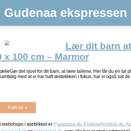
Gudenaa ekspressen
Lær dit barn at
0 x 100 cm – Marmor
tælleGør det sjovt for dit barn, at lære tallene. Her får du en tal p
. Samtidig med at vi har haft æstetikken i fokus, har vi også sat d
Køb nu »
-webshops i øjeblikket er
Papapapa.dk
,
EngkjærNordisk.dk
,
Au