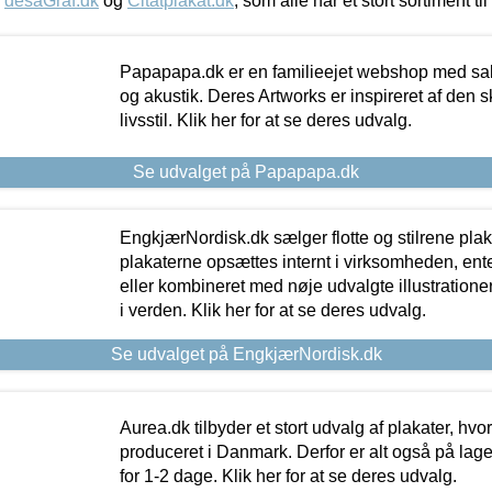
,
desaGraf.dk
og
Citatplakat.dk
, som alle har et stort sortiment ti
Papapapa.dk er en familieejet webshop med salg
og akustik. Deres Artworks er inspireret af den 
livsstil. Klik her for at se deres udvalg.
Se udvalget på Papapapa.dk
EngkjærNordisk.dk sælger flotte og stilrene plakat
plakaterne opsættes internt i virksomheden, en
eller kombineret med nøje udvalgte illustratione
i verden. Klik her for at se deres udvalg.
Se udvalget på EngkjærNordisk.dk
Aurea.dk tilbyder et stort udvalg af plakater, hvor
produceret i Danmark. Derfor er alt også på lage
for 1-2 dage. Klik her for at se deres udvalg.