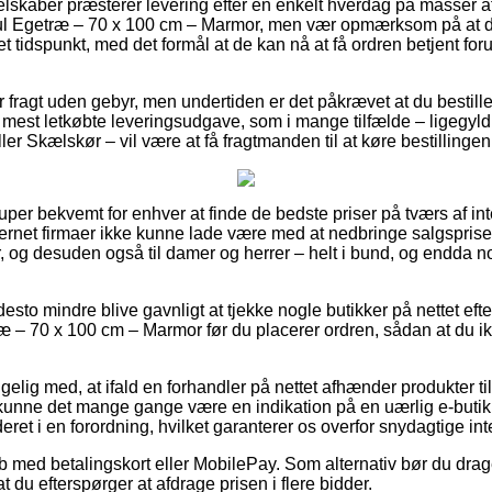
selskaber præsterer levering efter en enkelt hverdag på masser 
Gul Egetræ – 70 x 100 cm – Marmor, men vær opmærksom på at de
et tidspunkt, med det formål at de kan nå at få ordren betjent for
r fragt uden gebyr, men undertiden er det påkrævet at du bestiller
 mest letkøbte leveringsudgave, som i mange tilfælde – ligegyld
er Skælskør – vil være at få fragtmanden til at køre bestillingen 
super bekvemt for enhver at finde de bedste priser på tværs af i
nternet firmaer ikke kunne lade være med at nedbringe salgspris
r, og desuden også til damer og herrer – helt i bund, og endda no
desto mindre blive gavnligt at tjekke nogle butikker på nettet eft
æ – 70 x 100 cm – Marmor før du placerer ordren, sådan at du ikk
ig med, at ifald en forhandler på nettet afhænder produkter til
 kunne det mange gange være en indikation på en uærlig e-butik.
ret i en forordning, hvilket garanterer os overfor snydagtige inte
b med betalingskort eller MobilePay. Som alternativ bør du drage n
t du efterspørger at afdrage prisen i flere bidder.