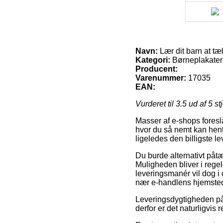
Navn:
Lær dit barn at t
Kategori:
Børneplakater
Producent:
Varenummer:
17035
EAN:
Vurderet til
3.5
ud af 5 st
Masser af e-shops foreslå
hvor du så nemt kan hent
ligeledes den billigste 
Du burde alternativt påtæn
Muligheden bliver i rege
leveringsmanér vil dog i 
nær e-handlens hjemste
Leveringsdygtigheden på 
derfor er det naturligvis