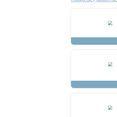
Dialægt.dk
,
Plakatdyr.dk