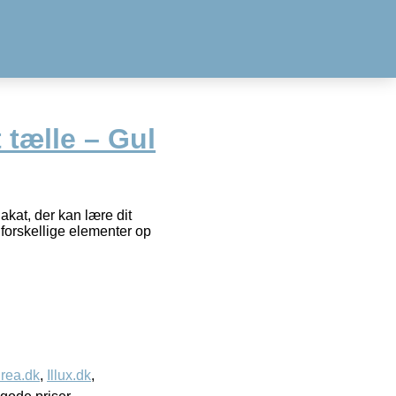
 tælle – Gul
lakat, der kan lære dit
e forskellige elementer op
rea.dk
,
Illux.dk
,