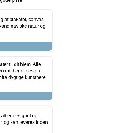
l gode priser.
 af plakater, canvas
skandinaviske natur og
er til dit hjem. Alle
ten med eget design
r fra dygtige kunstnere
 alt er designet og
r, og kan leveres inden