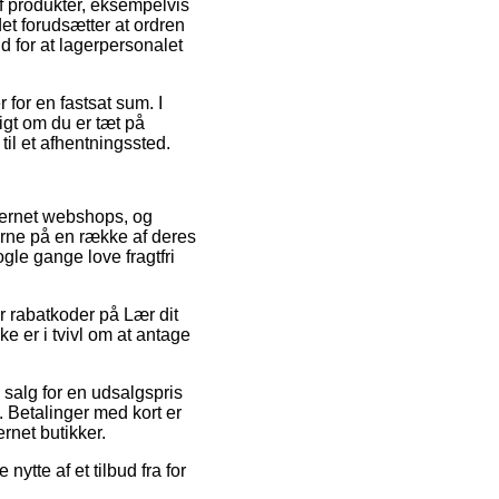
af produkter, eksempelvis
t forudsætter at ordren
ud for at lagerpersonalet
 for en fastsat sum. I
igt om du er tæt på
til et afhentningssted.
nternet webshops, og
erne på en række af deres
gle gange love fragtfri
er rabatkoder på Lær dit
e er i tvivl om at antage
 salg for en udsalgspris
 Betalinger med kort er
rnet butikker.
ytte af et tilbud fra for