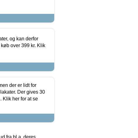
ter, og kan derfor
d køb over 399 kr. Klik
en der er lidt for
lakater. Der gives 30
Klik her for at se
 fra bl.a. deres