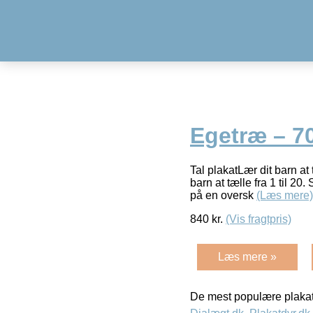
Egetræ – 7
Tal plakatLær dit barn at 
barn at tælle fra 1 til 20
på en oversk
(Læs mere)
840
kr.
(Vis fragtpris)
Læs mere »
De mest populære plakat