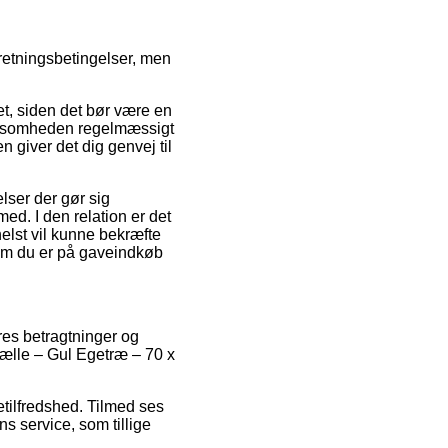
rretningsbetingelser, men
et, siden det bør være en
 virksomheden regelmæssigt
giver det dig genvej til
lser der gør sig
ed. I den relation er det
elst vil kunne bekræfte
 om du er på gaveindkøb
eres betragtninger og
 tælle – Gul Egetræ – 70 x
etilfredshed. Tilmed ses
s service, som tillige