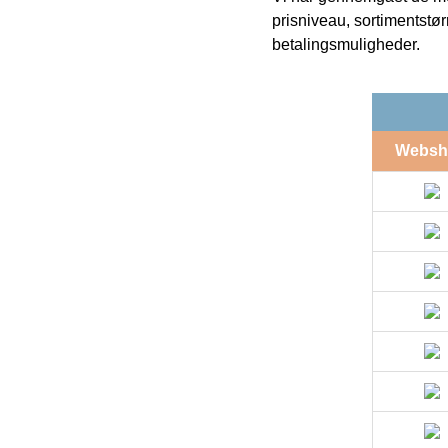
prisniveau, sortimentstø
betalingsmuligheder.
Websh