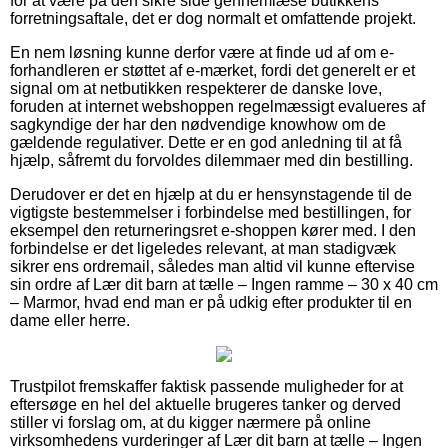
for at være på den sikre side gennemlæse butikkens
forretningsaftale, det er dog normalt et omfattende projekt.
En nem løsning kunne derfor være at finde ud af om e-
forhandleren er støttet af e-mærket, fordi det generelt er et
signal om at netbutikken respekterer de danske love,
foruden at internet webshoppen regelmæssigt evalueres af
sagkyndige der har den nødvendige knowhow om de
gældende regulativer. Dette er en god anledning til at få
hjælp, såfremt du forvoldes dilemmaer med din bestilling.
Derudover er det en hjælp at du er hensynstagende til de
vigtigste bestemmelser i forbindelse med bestillingen, for
eksempel den returneringsret e-shoppen kører med. I den
forbindelse er det ligeledes relevant, at man stadigvæk
sikrer ens ordremail, således man altid vil kunne eftervise
sin ordre af Lær dit barn at tælle – Ingen ramme – 30 x 40 cm
– Marmor, hvad end man er på udkig efter produkter til en
dame eller herre.
Trustpilot fremskaffer faktisk passende muligheder for at
eftersøge en hel del aktuelle brugeres tanker og derved
stiller vi forslag om, at du kigger nærmere på online
virksomhedens vurderinger af Lær dit barn at tælle – Ingen