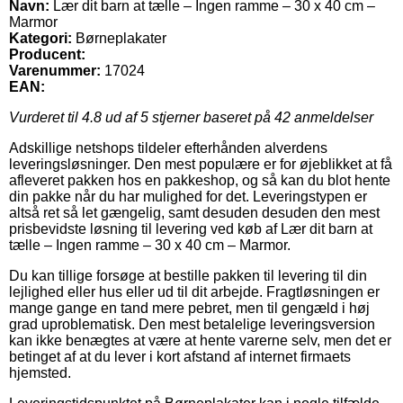
Navn:
Lær dit barn at tælle – Ingen ramme – 30 x 40 cm –
Marmor
Kategori:
Børneplakater
Producent:
Varenummer:
17024
EAN:
Vurderet til
4.8
ud af 5 stjerner baseret på
42
anmeldelser
Adskillige netshops tildeler efterhånden alverdens
leveringsløsninger. Den mest populære er for øjeblikket at få
afleveret pakken hos en pakkeshop, og så kan du blot hente
din pakke når du har mulighed for det. Leveringstypen er
altså ret så let gængelig, samt desuden desuden den mest
prisbevidste løsning til levering ved køb af Lær dit barn at
tælle – Ingen ramme – 30 x 40 cm – Marmor.
Du kan tillige forsøge at bestille pakken til levering til din
lejlighed eller hus eller ud til dit arbejde. Fragtløsningen er
mange gange en tand mere pebret, men til gengæld i høj
grad uproblematisk. Den mest betalelige leveringsversion
kan ikke benægtes at være at hente varerne selv, men det er
betinget af at du lever i kort afstand af internet firmaets
hjemsted.