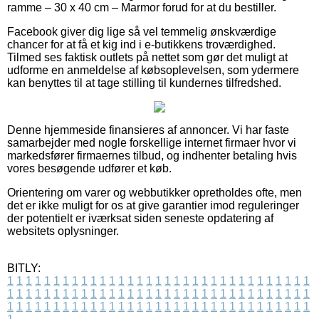
ramme – 30 x 40 cm – Marmor forud for at du bestiller.
Facebook giver dig lige så vel temmelig ønskværdige
chancer for at få et kig ind i e-butikkens troværdighed.
Tilmed ses faktisk outlets på nettet som gør det muligt at
udforme en anmeldelse af købsoplevelsen, som ydermere
kan benyttes til at tage stilling til kundernes tilfredshed.
Denne hjemmeside finansieres af annoncer. Vi har faste
samarbejder med nogle forskellige internet firmaer hvor vi
markedsfører firmaernes tilbud, og indhenter betaling hvis
vores besøgende udfører et køb.
Orientering om varer og webbutikker opretholdes ofte, men
det er ikke muligt for os at give garantier imod reguleringer
der potentielt er iværksat siden seneste opdatering af
websitets oplysninger.
BITLY:
1
1
1
1
1
1
1
1
1
1
1
1
1
1
1
1
1
1
1
1
1
1
1
1
1
1
1
1
1
1
1
1
1
1
1
1
1
1
1
1
1
1
1
1
1
1
1
1
1
1
1
1
1
1
1
1
1
1
1
1
1
1
1
1
1
1
1
1
1
1
1
1
1
1
1
1
1
1
1
1
1
1
1
1
1
1
1
1
1
1
1
1
1
1
1
1
1
1
1