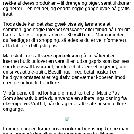
række af deres produkter – til drenge og piger, samt til damer
og herrer – en hel del, og endda nogle gange byde på gratis
fragt.
Trods dette kan det stadigvæk vise sig lønnende at
sammenligne nogle internet selskaber efter tilbud på Lær dit
barn at tælle – Ingen ramme – 30 x 40 cm – Marmor inden
du færdiggør din shopping, således at du er velinformeret til
at få fat i den billigste pris.
Man skal trods alt være opmærksom på, at såfremt en
internet butik udlover en vare til en udsalgspris som kan ses
som kolossalt favorabel, burde det tit være et fingerpeg om
en snydagtig e-butik. Bestillinger med betalingskort er
heldigvis omfattet af et regulativ, der værner køberen imod
uærlige online forhandlere.
Vi går generelt ind for handler med kort eller MobilePay.
Som alternativ burde du anvende en afbetalingsløsning fra
eksempelvis ViaBill, når du agter at afbetale prisen af flere
omgange.
Forinden nogen køber hos en internet webshop kunne man