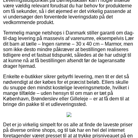
Leveringstidspunktet på Børneplakater kan i nogle tilfælde
være vældig relevant forudsat du har behov for produkterne
om få sekunder, så i det øjemed er det virkelig passende at
vi undersøger den forventede leveringsdato på det
vedkommende produkt.
Temmelig mange netshops i Danmark stiller garanti om dag-
til-dag levering på massevis af varenumre, eksempelvis Lær
dit barn at tælle – Ingen ramme – 30 x 40 cm – Marmor, men
som ikke desto mindre påkræver at bestillingen realiseres
tidligere end et fastsat tidspunkt, således at de har udsigt til
at kunne nå at få bestillingen afsendt før de lageransatte
drager hjemad.
Enkelte e-butikker sikrer gebyrfri levering, men tit er det så
nødvendigt at der købes for et præcist beløb. Ellers skulle
du snuppe den mindst kostelige leveringsmetode, hvilket i
mange tilfælde – uden hensyn til om man er tæt på
København, Brønderslev eller Gilleleje – er at få dem til at
bringe din pakke til et udleveringssted.
Det er jo virkelig simpelt for os alle at finde de laveste priser
på diverse online shops, og til tak har en hel del internet
foretagender været presset til at at trykke prisniveauet på en