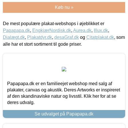
Køb nu »
De mest populære plakat-webshops i øjeblikket er
Papapapa.dk
,
EngkjærNordisk.dk
,
Aurea.dk
,
Illux.dk
,
Dialægt.dk
,
Plakatdyr.dk
,
desaGraf.dk
og
Citatplakat.dk
, som
alle har et stort sortiment til gode priser.
Papapapa.dk er en familieejet webshop med salg af
plakater, canvas og akustik. Deres Artworks er inspireret
af den skandinaviske natur og livsstil. Klik her for at se
deres udvalg.
Se udvalget på Papapapa.dk