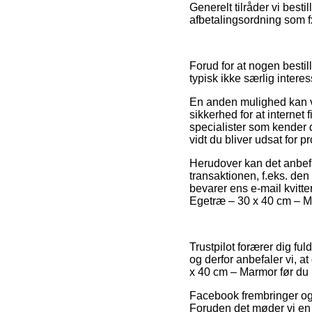
Generelt tilråder vi best
afbetalingsordning som f
Forud for at nogen bestil
typisk ikke særlig interes
En anden mulighed kan væ
sikkerhed for at interne
specialister som kender d
vidt du bliver udsat for 
Herudover kan det anbefa
transaktionen, f.eks. den
bevarer ens e-mail kvitte
Egetræ – 30 x 40 cm – Ma
Trustpilot forærer dig fu
og derfor anbefaler vi, a
x 40 cm – Marmor før du 
Facebook frembringer ogs
Foruden det møder vi en 