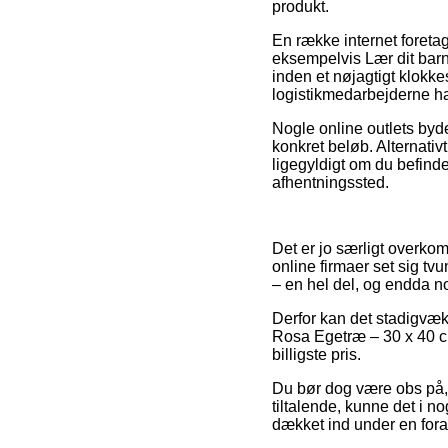
produkt.
En række internet foreta
eksempelvis Lær dit barn
inden et nøjagtigt klokke
logistikmedarbejderne har
Nogle online outlets byde
konkret beløb. Alternativ
ligegyldigt om du befinder
afhentningssted.
Det er jo særligt overkomm
online firmaer set sig tvu
– en hel del, og endda n
Derfor kan det stadigvæk 
Rosa Egetræ – 30 x 40 c
billigste pris.
Du bør dog være obs på, at
tiltalende, kunne det i n
dækket ind under en fora