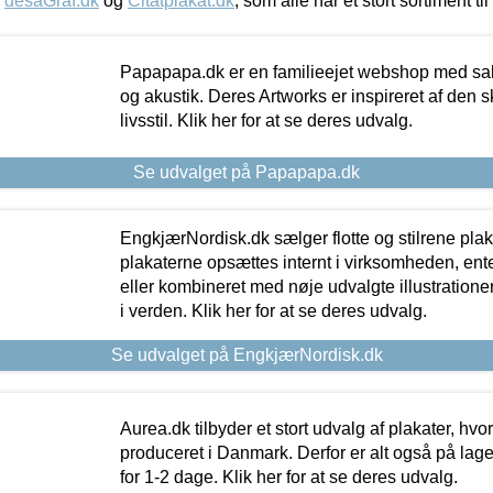
,
desaGraf.dk
og
Citatplakat.dk
, som alle har et stort sortiment ti
Papapapa.dk er en familieejet webshop med salg
og akustik. Deres Artworks er inspireret af den 
livsstil. Klik her for at se deres udvalg.
Se udvalget på Papapapa.dk
EngkjærNordisk.dk sælger flotte og stilrene plakat
plakaterne opsættes internt i virksomheden, en
eller kombineret med nøje udvalgte illustratione
i verden. Klik her for at se deres udvalg.
Se udvalget på EngkjærNordisk.dk
Aurea.dk tilbyder et stort udvalg af plakater, hvor
produceret i Danmark. Derfor er alt også på lage
for 1-2 dage. Klik her for at se deres udvalg.