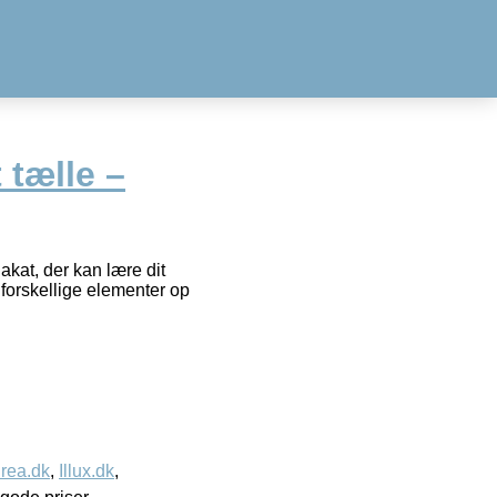
 tælle –
lakat, der kan lære dit
e forskellige elementer op
rea.dk
,
Illux.dk
,