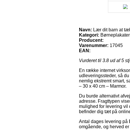
Navn:
Lær dit barn at t
Kategori:
Børneplakater
Producent:
Varenummer:
17045
EAN:
Vurderet til
3.8
ud af 5 st
En række internet virksom
udleveringssteder, så du
nemlig ekstremt smart, sa
– 30 x 40 cm – Marmor.
Du burde alternativt afveje
adresse. Fragttypen vise
mulighed for levering vil
befinder dig tæt på onlin
Antal dages levering på B
omgående, og herved er d