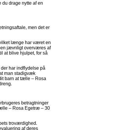
e du drage nytte af en
etningsaftale, men det er
vilket længe har været en
den jævnligt overværes af
at blive hjulpet, for så
der har indflydelse på
, at man stadigvæk
dit barn at tælle – Rosa
dreng.
forbrugeres betragtninger
 tælle – Rosa Egetræ – 30
abets troværdighed.
evaluering af deres