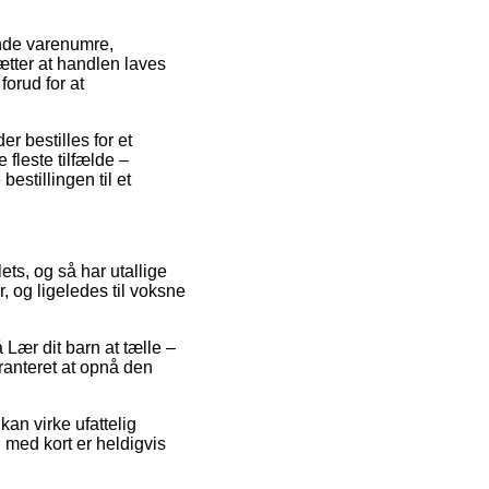
ende varenumre,
tter at handlen laves
forud for at
r bestilles for et
 fleste tilfælde –
estillingen til et
lets, og så har utallige
r, og ligeledes til voksne
 Lær dit barn at tælle –
anteret at opnå den
kan virke ufattelig
 med kort er heldigvis