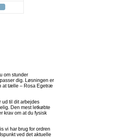
nu om stunder
 passer dig. Løsningen er
rn at tælle – Rosa Egetræ
 ud til dit arbejdes
elig. Den mest letkøbte
r krav om at du fysisk
s vi har brug for ordren
dspunkt ved det aktuelle