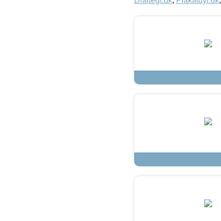
Dialægt.dk
,
Plakatdyr.dk