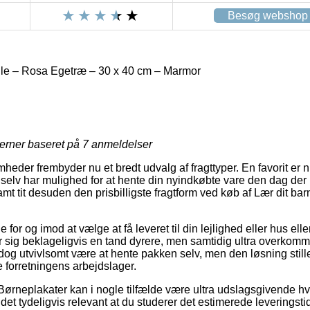
Besøg webshop
ælle – Rosa Egetræ – 30 x 40 cm – Marmor
jerner baseret på
7
anmeldelser
heder frembyder nu et bredt udvalg af fragttyper. En favorit er 
 selv har mulighed for at hente din nyindkøbte vare den dag der
mt tit desuden den prisbilligste fragtform ved køb af Lær dit ba
 for og imod at vælge at få leveret til din lejlighed eller hus eller
r sig beklageligvis en tand dyrere, men samtidig ultra overkomm
 dog utvivlsomt være at hente pakken selv, men den løsning stille
e forretningens arbejdslager.
ørneplakater kan i nogle tilfælde være ultra udslagsgivende hvi
et tydeligvis relevant at du studerer det estimerede leveringsti