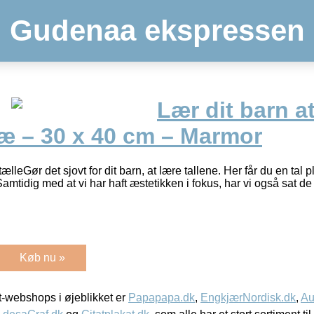
Gudenaa ekspressen
Lær dit barn at
æ – 30 x 40 cm – Marmor
tælleGør det sjovt for dit barn, at lære tallene. Her får du en tal p
. Samtidig med at vi har haft æstetikken i fokus, har vi også sat d
Køb nu »
-webshops i øjeblikket er
Papapapa.dk
,
EngkjærNordisk.dk
,
Au