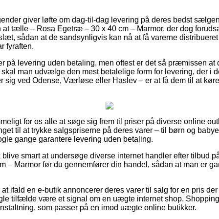
gender giver løfte om dag-til-dag levering på deres bedst sælg
 at tælle – Rosa Egetræ – 30 x 40 cm – Marmor, der dog forudsæ
slæt, sådan at de sandsynligvis kan nå at få varerne distribueret 
 fyraften.
r på levering uden betaling, men oftest er det så præmissen at de
t skal man udvælge den mest betalelige form for levering, der i de
 sig ved Odense, Værløse eller Haslev – er at få dem til at køre b
eligt for os alle at søge sig frem til priser på diverse online out
nget til at trykke salgspriserne på deres varer – til børn og babye
ogle gange garantere levering uden betaling.
blive smart at undersøge diverse internet handler efter tilbud på
m – Marmor før du gennemfører din handel, sådan at man er gar
 ifald en e-butik annoncerer deres varer til salg for en pris der 
ogle tilfælde være et signal om en uægte internet shop. Shopping
nstaltning, som passer på en imod uægte online butikker.