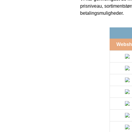
prisniveau, sortimentstø
betalingsmuligheder.
Websh