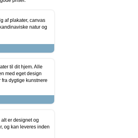
l gode priser.
 af plakater, canvas
skandinaviske natur og
er til dit hjem. Alle
ten med eget design
r fra dygtige kunstnere
 alt er designet og
r, og kan leveres inden