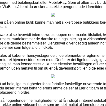
illinger med betalingskort eller MobilePay. Som et alternativ burd
x ViaBill, såfremt du ønsker at dække pengene ude i fremtiden.
ler på en online butik kunne man helt sikkert bese butikkens forr
sant.
re at se hvorvidt internet webshoppen er e-mærke tilsluttet, h
t firmaet imødekommer de danske retningslinjer, og at virksomhe
e gældende bestemmelser. Derudover giver det dig anledning til 
problemer som følge af dit indkøb.
les at køber er hensynstagende til de elementære reglementer 
 returret hjemmesiden kører med. Derfor er det ligeledes vigtigt
ring, så man fremadrettet vil kunne eftervise bestillingen af Lær 
rmor, uden hensyn til om du er på gaveindkøb til en pige eller 
ldt ud belejlige muligheder for at fortolke forskellige nuværende 
t du læser internet forhandlerens anmeldelser af Lær dit barn at
placerer din ordre.
å nogenlunde fine muligheder for at få indsigt i internet selsk
række online virksomheder som gør det muligt at formulere en 