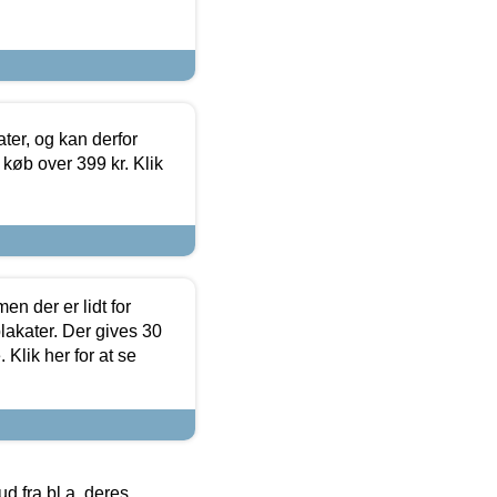
ter, og kan derfor
d køb over 399 kr. Klik
en der er lidt for
lakater. Der gives 30
Klik her for at se
 fra bl.a. deres