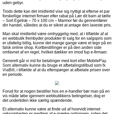
uden gebyr.
Trods dette kan det imidlertid vise sig nyttigt at efterse et par
forskellige internet firmaer efter rabat på Lær dit barn at tælle
– Sort Egetræ – 70 x 100 cm – Marmor før du gennemfører
din handel, således at du er sikret at antage den laveste pris.
Man skal imidlertid være omhyggelig med, at i tilfælde af at
en webbutik frembyder produkter til salg for en salgspris som
er ufattelig billig, kunne det mange gange være et tegn på en
falsk online shop. Kortbestillinger er på den anden side
omfavnet af en regel, hvilket dækker en imod fup e-firmaer.
Generelt går vi ind for betalinger med kort eller MobilePay.
Som alternativ kunne du bruge et afbetalingstilbud som fx
ViaBill, i tilfælde af at du efterspørger at afbetale prisen over
en periode.
Forud for at nogen bestiller hos en e-handler bør man på en
vis måde løbe igennem webbutikkens betingelser, dog er
det undertiden ikke særlig spændende.
Et alternativ kunne være at finde ud af hvorvidt internet
virksomheden er medlem af e-mærke ordningen, siden det