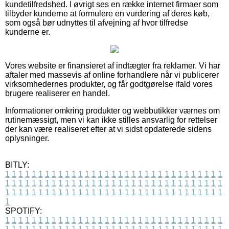
kundetilfredshed. I øvrigt ses en række internet firmaer som
tilbyder kunderne at formulere en vurdering af deres køb,
som også bør udnyttes til afvejning af hvor tilfredse
kunderne er.
Vores website er finansieret af indtægter fra reklamer. Vi har
aftaler med massevis af online forhandlere når vi publicerer
virksomhedernes produkter, og får godtgørelse ifald vores
brugere realiserer en handel.
Informationer omkring produkter og webbutikker værnes om
rutinemæssigt, men vi kan ikke stilles ansvarlig for rettelser
der kan være realiseret efter at vi sidst opdaterede sidens
oplysninger.
BITLY:
1
1
1
1
1
1
1
1
1
1
1
1
1
1
1
1
1
1
1
1
1
1
1
1
1
1
1
1
1
1
1
1
1
1
1
1
1
1
1
1
1
1
1
1
1
1
1
1
1
1
1
1
1
1
1
1
1
1
1
1
1
1
1
1
1
1
1
1
1
1
1
1
1
1
1
1
1
1
1
1
1
1
1
1
1
1
1
1
1
1
1
1
1
1
1
1
1
1
1
1
SPOTIFY:
1
1
1
1
1
1
1
1
1
1
1
1
1
1
1
1
1
1
1
1
1
1
1
1
1
1
1
1
1
1
1
1
1