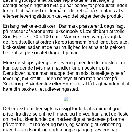
Leveringstidspunktet på Børneplakater er selvfølgelig
særligt betydningsfuld hvis du har behov for produktet inden
for kort tid, så med det formål er det ret så på sin plads at vi
efterser leveringstidspunktet ved det pågældende produkt.
En lang række e-butikker i Danmark præsterer 1 dags fragt
på masser af varenumre, eksempelvis Lær dit barn at tælle –
Sort Egetræ – 70 x 100 cm – Marmor, men vær på vagt da
det forudsætter at ordren køres igennem forud for et besluttet
klokkeslæt, sådan at de har mulighed for at nå at få pakken
betjent før personalet drager hjemad.
Flere netshops yder gratis levering, men for det meste er det
kun gældende hvis man handler for en bestemt pris.
Derudover burde man snuppe den mindst kostelige type af
levering, hvilket tit – uden hensyn til om man bor tæt på
Silkeborg, Brønderslev eller Sorø – er at få fragtmanden til at
køre din pakke til et udleveringssted.
Det er ekstremt hensigtsmæssigt for folk at sammenligne
priser fra diverse online firmaer, og herved har langt de fleste
online butikker fundet det nødvendigt at nedsætte priserne
på varerne – til babyer og børn, og samtidig til kvinder og
mænd – voldsomt, og endda nogle gange præstere fragt