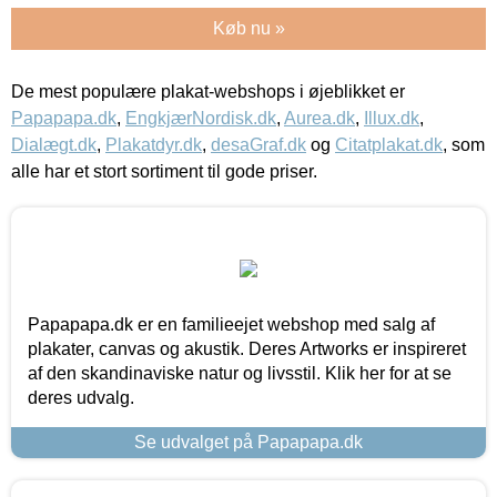
Køb nu »
De mest populære plakat-webshops i øjeblikket er
Papapapa.dk
,
EngkjærNordisk.dk
,
Aurea.dk
,
Illux.dk
,
Dialægt.dk
,
Plakatdyr.dk
,
desaGraf.dk
og
Citatplakat.dk
, som
alle har et stort sortiment til gode priser.
Papapapa.dk er en familieejet webshop med salg af
plakater, canvas og akustik. Deres Artworks er inspireret
af den skandinaviske natur og livsstil. Klik her for at se
deres udvalg.
Se udvalget på Papapapa.dk