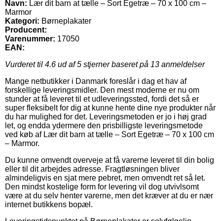
Navn:
Lær dit barn at tælle – Sort Egetræ – 70 x 100 cm –
Marmor
Kategori:
Børneplakater
Producent:
Varenummer:
17050
EAN:
Vurderet til
4.6
ud af 5 stjerner baseret på
13
anmeldelser
Mange netbutikker i Danmark foreslår i dag et hav af
forskellige leveringsmidler. Den mest moderne er nu om
stunder at få leveret til et udleveringssted, fordi det så er
super fleksibelt for dig at kunne hente dine nye produkter når
du har mulighed for det. Leveringsmetoden er jo i høj grad
let, og endda ydermere den prisbilligste leveringsmetode
ved køb af Lær dit barn at tælle – Sort Egetræ – 70 x 100 cm
– Marmor.
Du kunne omvendt overveje at få varerne leveret til din bolig
eller til dit arbejdes adresse. Fragtløsningen bliver
almindeligvis en sjat mere pebret, men omvendt ret så let.
Den mindst kostelige form for levering vil dog utvivlsomt
være at du selv henter varerne, men det kræver at du er nær
internet butikkens bopæl.