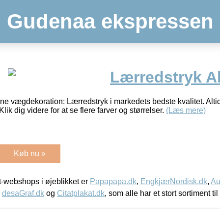
Gudenaa ekspressen
Lærredstryk Al
ne vægdekoration: Lærredstryk i markedets bedste kvalitet. Alti
Klik dig videre for at se flere farver og størrelser.
(Læs mere)
Køb nu »
-webshops i øjeblikket er
Papapapa.dk
,
EngkjærNordisk.dk
,
Au
,
desaGraf.dk
og
Citatplakat.dk
, som alle har et stort sortiment ti