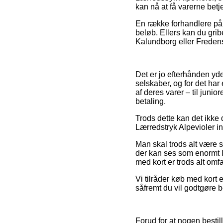
kan nå at få varerne betje
En række forhandlere på n
beløb. Ellers kan du gri
Kalundborg eller Fredensb
Det er jo efterhånden yde
selskaber, og for det ha
af deres varer – til juni
betaling.
Trods dette kan det ikke 
Lærredstryk Alpevioler in
Man skal trods alt være så
der kan ses som enormt l
med kort er trods alt omf
Vi tilråder køb med kort 
såfremt du vil godtgøre 
Forud for at nogen bestil