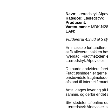
Navn:
Lærredstryk Alpev
Kategori:
Lærredstryk
Producent:
Varenummer:
MDK-N28
EAN:
Vurderet til
4.3
ud af 5 st
En masse e-forhandlere ti
at få afleveret pakken h
hverdag. Fragtmetoden er 
Lærredstryk Alpevioler.
Du burde endvidere foretr
Fragtløsningen er gerne
prisbevidste fragtmetode
afstand til internet firma
Antal dages levering på
samme, og derfor er det
Størstedelen af online ou
Lærredstryk Alpevioler, s