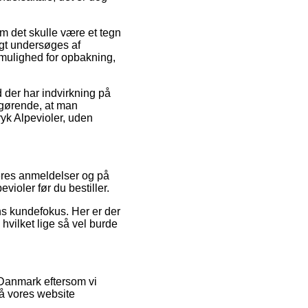
om det skulle være et tegn
igt undersøges af
 mulighed for opbakning,
 der har indvirkning på
fgørende, at man
yk Alpevioler, uden
eres anmeldelser og på
ioler før du bestiller.
ns kundefokus. Her er der
vilket lige så vel burde
i Danmark eftersom vi
å vores website