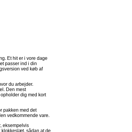
g. Et hit er i vore dage
t passer ind i din
ngsversion ved køb af
hvor du arbejder.
el. Den mest
 opholder dig med kort
or pakken med det
d den vedkommende vare.
er, eksempelvis
t klokkeslæt, sådan at de