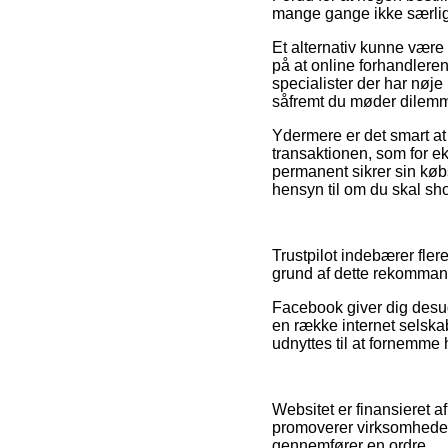
mange gange ikke særlig
Et alternativ kunne være 
på at online forhandlere
specialister der har nøj
såfremt du møder dilemm
Ydermere er det smart at
transaktionen, som for e
permanent sikrer sin køb
hensyn til om du skal sho
Trustpilot indebærer fle
grund af dette rekommande
Facebook giver dig desud
en række internet selska
udnyttes til at fornemme 
Websitet er finansieret a
promoverer virksomheder
gennemfører en ordre.