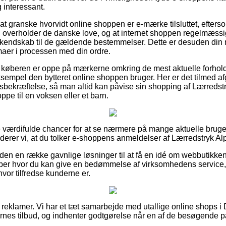
 interessant.
at granske hvorvidt online shoppen er e-mærke tilsluttet, efters
n overholder de danske love, og at internet shoppen regelmæss
e kendskab til de gældende bestemmelser. Dette er desuden din
aer i processen med din ordre.
 køberen er oppe på mærkerne omkring de mest aktuelle forhold
ksempel den bytteret online shoppen bruger. Her er det tilmed a
sbekræftelse, så man altid kan påvise sin shopping af Lærredstr
ppe til en voksen eller et barn.
re værdifulde chancer for at se nærmere på mange aktuelle brug
rer vi, at du tolker e-shoppens anmeldelser af Lærredstryk Alpev
en en række gavnlige løsninger til at få en idé om webbutikke
ber hvor du kan give en bedømmelse af virksomhedens service, h
hvor tilfredse kunderne er.
f reklamer. Vi har et tæt samarbejde med utallige online shops 
nes tilbud, og indhenter godtgørelse når en af de besøgende p