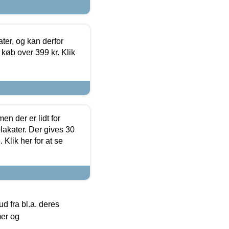
ter, og kan derfor
d køb over 399 kr. Klik
en der er lidt for
lakater. Der gives 30
Klik her for at se
 fra bl.a. deres
mer og