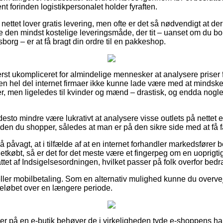
nt forinden logistikpersonalet holder fyraften.
ettet lover gratis levering, men ofte er det så nødvendigt at der
be den mindst kostelige leveringsmåde, der tit – uanset om du bo
org – er at få bragt din ordre til en pakkeshop.
rst ukompliceret for almindelige mennesker at analysere priser f
r en hel del internet firmaer ikke kunne lade være med at minds
orer, men ligeledes til kvinder og mænd – drastisk, og endda nogl
desto mindre være lukrativt at analysere visse outlets på nettet e
den du shopper, således at man er på den sikre side med at få fa
 påvagt, at i tilfælde af at en internet forhandler markedsfører bed
etkøbt, så er det for det meste være et fingerpeg om en uoprigti
attet af Indsigelsesordningen, hvilket passer på folk overfor bedr
eller mobilbetaling. Som en alternativ mulighed kunne du overveje 
beløbet over en længere periode.
ler på en e-butik behøver de i virkeligheden tyde e-shoppens ha