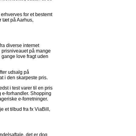
 erhverves for et bestemt
r tæt på Aarhus,
ra diverse internet
ke prisniveauet på mange
e gange love fragt uden
fter udsalg på
t i den skarpeste pris.
st i test varer til en pris
g e-forhandler. Shopping
ageriske e-forretninger.
et tilbud fra fx ViaBill,
ndelsaftale, det er dog