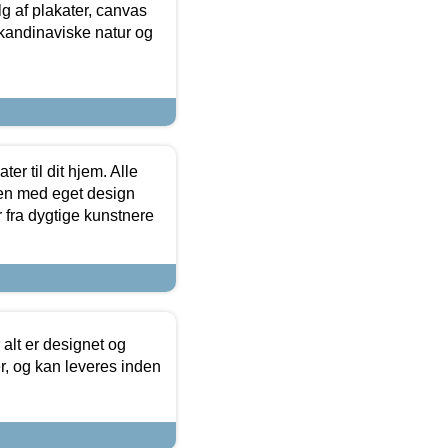
 af plakater, canvas
skandinaviske natur og
er til dit hjem. Alle
ten med eget design
r fra dygtige kunstnere
 alt er designet og
r, og kan leveres inden