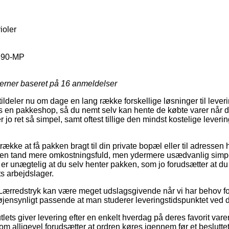
ioler
90-MP
jerner baseret på
16
anmeldelser
ldeler nu om dage en lang række forskellige løsninger til leverin
os en pakkeshop, så du nemt selv kan hente de købte varer når de
jo ret så simpel, samt oftest tillige den mindst kostelige leveri
ække at få pakken bragt til din private bopæl eller til adressen 
 en tand mere omkostningsfuld, men ydermere usædvanlig simp
 er unægtelig at du selv henter pakken, som jo forudsætter at du
ets arbejdslager.
 Lærredstryk kan være meget udslagsgivende når vi har behov f
 øjensynligt passende at man studerer leveringstidspunktet ve
tlets giver levering efter en enkelt hverdag på deres favorit var
om alligevel forudsætter at ordren køres igennem før et beslutte