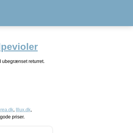
pevioler
d ubegrænset returret.
rea.dk
,
Illux.dk
,
l gode priser.