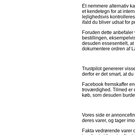
Et nemmere alternativ k
et kendetegn for at inte
lejlighedsvis kontrollere
ifald du bliver udsat for
Foruden dette anbefaler 
bestillingen, eksempelvis
desuden essesentielt, a
dokumentere ordren af Lan
Trustpilot genererer viss
derfor er det smart, at 
Facebook fremskaffer endv
troværdighed. Tilmed er 
køb, som desuden burde dr
Vores side er annoncefin
deres varer, og tager im
Fakta vedrørende varer o