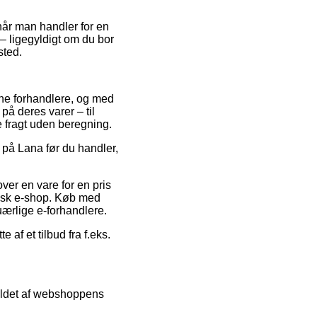
når man handler for en
 ligegyldigt om du bor
sted.
line forhandlere, og med
på deres varer – til
e fragt uden beregning.
 på Lana før du handler,
ver en vare for en pris
risk e-shop. Køb med
uærlige e-forhandlere.
 af et tilbud fra f.eks.
holdet af webshoppens