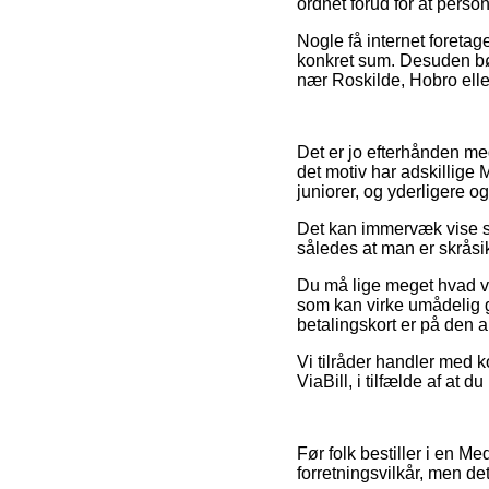
ordnet forud for at perso
Nogle få internet foreta
konkret sum. Desuden bø
nær Roskilde, Hobro eller 
Det er jo efterhånden mege
det motiv har adskillige 
juniorer, og yderligere 
Det kan immervæk vise si
således at man er skråsikk
Du må lige meget hvad væ
som kan virke umådelig g
betalingskort er på den 
Vi tilråder handler med ko
ViaBill, i tilfælde af at 
Før folk bestiller i en 
forretningsvilkår, men det