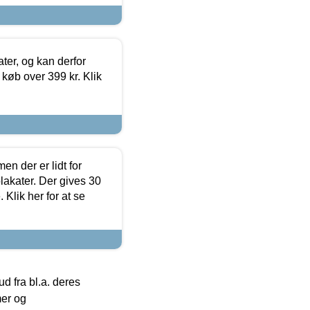
ter, og kan derfor
d køb over 399 kr. Klik
en der er lidt for
lakater. Der gives 30
Klik her for at se
 fra bl.a. deres
mer og