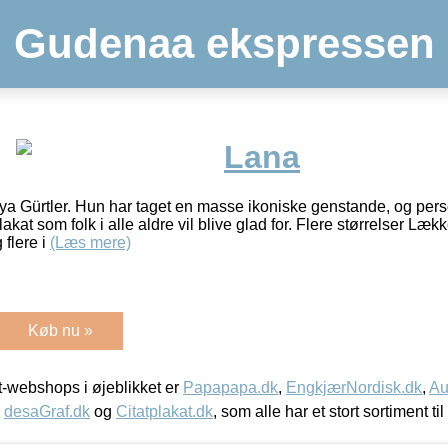
Gudenaa ekspressen
Lana
ya Gürtler. Hun har taget en masse ikoniske genstande, og pers
akat som folk i alle aldre vil blive glad for. Flere størrelser Lækk
 flere i
(Læs mere)
Køb nu »
-webshops i øjeblikket er
Papapapa.dk
,
EngkjærNordisk.dk
,
Au
,
desaGraf.dk
og
Citatplakat.dk
, som alle har et stort sortiment ti