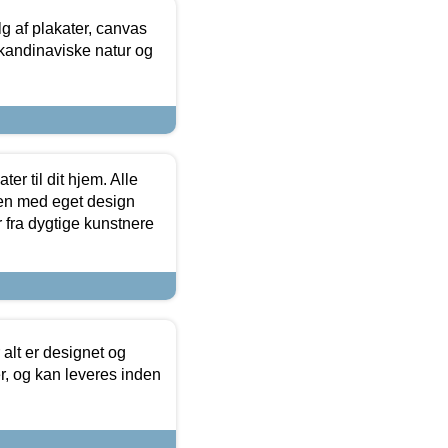
 af plakater, canvas
skandinaviske natur og
er til dit hjem. Alle
ten med eget design
r fra dygtige kunstnere
 alt er designet og
r, og kan leveres inden