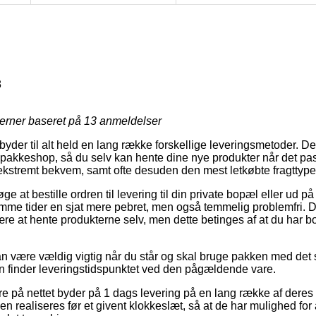
8
jerner baseret på
13
anmeldelser
yder til alt held en lang række forskellige leveringsmetoder. D
 en pakkeshop, så du selv kan hente dine nye produkter når det pa
kstremt bekvem, samt ofte desuden den mest letkøbte fragttype
e at bestille ordren til levering til din private bopæl eller ud p
mme tider en sjat mere pebret, men også temmelig problemfri. Den
være at hente produkterne selv, men dette betinges af at du har
an være vældig vigtig når du står og skal bruge pakken med det
an finder leveringstidspunktet ved den pågældende vare.
ere på nettet byder på 1 dags levering på en lang række af deres
n realiseres før et givent klokkeslæt, så at de har mulighed for 