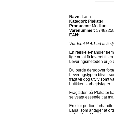
Navn:
Lana
Kategori:
Plakater
Producent:
Medkant
Varenummer:
3748225
EAN:
Vurderet til
4.1
ud af 5 st
En række e-handler fremb
lige nu at få leveret til
Leveringsmetoden er jo e
Du burde derudover forsøg
Leveringstypen bliver so
fragt vil dog utvivlsomt 
butikkens arbejdslager.
Fragttiden på Plakater k
selvsagt essentielt at m
En stor portion forhandl
Lana, som antager at orde