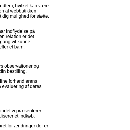
edlem, hvilket kan være
den at webbutikken
 dig mulighed for støtte,
ar indflydelse på
en relation er det
gang vil kunne
ller et barn.
ers observationer og
n bestilling.
nline forhandlerens
n evaluering af deres
 idet vi præsenterer
iserer et indkøb.
ret for ændringer der er