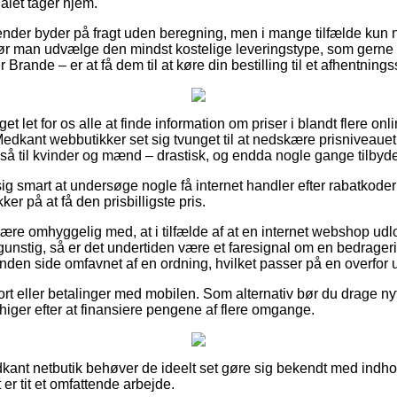
nalet tager hjem.
gender byder på fragt uden beregning, men i mange tilfælde kun 
r man udvælge den mindst kostelige leveringstype, som gerne –
Brande – er at få dem til at køre din bestilling til et afhentnings
t let for os alle at finde information om priser i blandt flere on
Medkant webbutikker set sig tvunget til at nedskære prisniveauet 
også til kvinder og mænd – drastisk, og endda nogle gange tilbyd
g smart at undersøge nogle få internet handler efter rabatkoder
er på at få den prisbilligste pris.
re omhyggelig med, at i tilfælde af at en internet webshop udlo
unstig, så er det undertiden være et faresignal om en bedrage
anden side omfavnet af en ordning, hvilket passer på en overfor 
rt eller betalinger med mobilen. Som alternativ bør du drage nytte
du higer efter at finansiere pengene af flere omgange.
Medkant netbutik behøver de ideelt set gøre sig bekendt med ind
 er tit et omfattende arbejde.