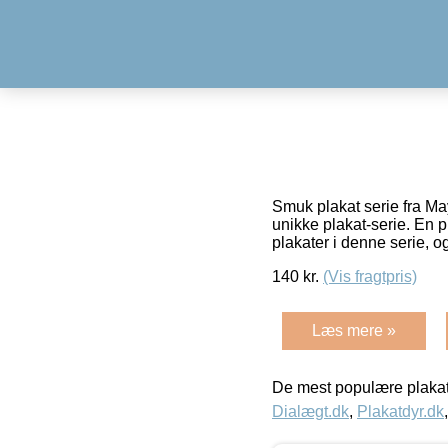
Smuk plakat serie fra Ma
unikke plakat-serie. En pl
plakater i denne serie, og
140
kr.
(Vis fragtpris)
Læs mere »
De mest populære plakat
Dialægt.dk
,
Plakatdyr.dk