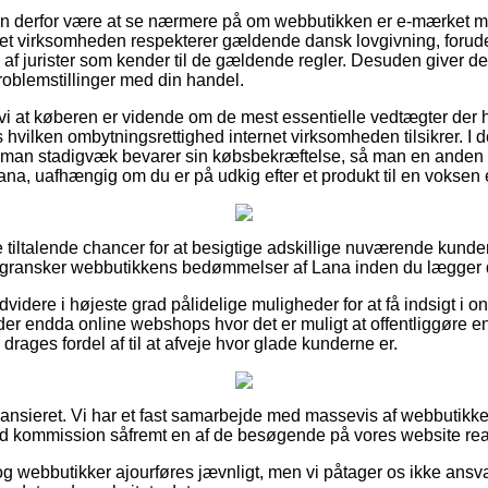
an derfor være at se nærmere på om webbutikken er e-mærket m
rnet virksomheden respekterer gældende dansk lovgivning, foru
s af jurister som kender til de gældende regler. Desuden giver det
 problemstillinger med din handel.
vi at køberen er vidende om de mest essentielle vedtægter der h
 hvilken ombytningsrettighed internet virksomheden tilsikrer. I d
t man stadigvæk bevarer sin købsbekræftelse, så man en anden 
a, uafhængig om du er på udkig efter et produkt til en voksen e
e tiltalende chancer for at besigtige adskillige nuværende kund
du gransker webbutikkens bedømmelser af Lana inden du lægger di
idere i højeste grad pålidelige muligheder for at få indsigt i o
der endda online webshops hvor det er muligt at offentliggøre e
ages fordel af til at afveje hvor glade kunderne er.
ansieret. Vi har et fast samarbejde med massevis af webbutikker
od kommission såfremt en af de besøgende på vores website real
g webbutikker ajourføres jævnligt, men vi påtager os ikke ansva