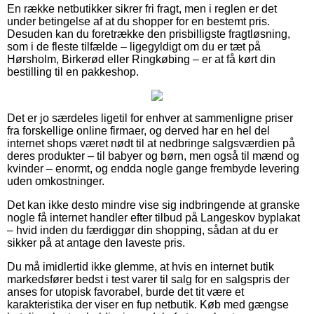
En række netbutikker sikrer fri fragt, men i reglen er det
under betingelse af at du shopper for en bestemt pris.
Desuden kan du foretrække den prisbilligste fragtløsning,
som i de fleste tilfælde – ligegyldigt om du er tæt på
Hørsholm, Birkerød eller Ringkøbing – er at få kørt din
bestilling til en pakkeshop.
Det er jo særdeles ligetil for enhver at sammenligne priser
fra forskellige online firmaer, og derved har en hel del
internet shops været nødt til at nedbringe salgsværdien på
deres produkter – til babyer og børn, men også til mænd og
kvinder – enormt, og endda nogle gange frembyde levering
uden omkostninger.
Det kan ikke desto mindre vise sig indbringende at granske
nogle få internet handler efter tilbud på Langeskov byplakat
– hvid inden du færdiggør din shopping, sådan at du er
sikker på at antage den laveste pris.
Du må imidlertid ikke glemme, at hvis en internet butik
markedsfører bedst i test varer til salg for en salgspris der
anses for utopisk favorabel, burde det tit være et
karakteristika der viser en fup netbutik. Køb med gængse