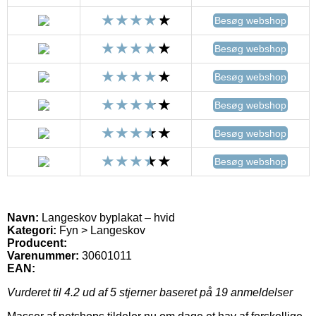
Besøg webshop
Besøg webshop
Besøg webshop
Besøg webshop
Besøg webshop
Besøg webshop
Navn:
Langeskov byplakat – hvid
Kategori:
Fyn > Langeskov
Producent:
Varenummer:
30601011
EAN:
Vurderet til
4.2
ud af 5 stjerner baseret på
19
anmeldelser