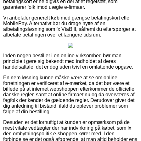
betalingskort er heldigvis en del af et regelsæt, som
garanterer folk imod uægte e-firmaer.
Vi anbefaler generelt køb med gængse betalingskort eller
MobilePay. Alternativt bør du drage nytte af en
afbetalingsløsning som fx ViaBill, såfremt du efterspørger at
afbetale betalingen over et længere tidsrum.
Inden nogen bestiller i en online virksomhed bør man
principielt gøre sig bekendt med indholdet af deres
handelsaftale, det er dog uden tvivl en omfattende opgave.
En nem løsning kunne måske være at se om online
forretningen er verificeret af e-mærket, da det bør være et
billede på at internet webshoppen efterkommer de officielle
danske regler, samt at online firmaet nu og da overværes af
fagfolk der kender de gældende regler. Derudover giver det
dig anledning til bistand, ifald du oplever problemer som
følge af din bestilling.
Desuden er det fornuftigt at kunden er opmærksom på de
mest vitale vedtægter der har indvirkning på købet, som fx
den ombytningspolitik e-shoppen kører med. I den
forbindelse er det også afgørende, at man altid beholder ens