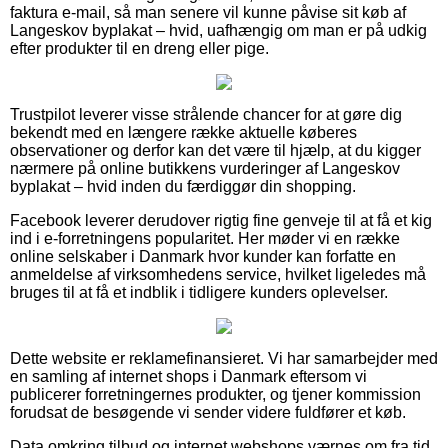
faktura e-mail, så man senere vil kunne påvise sit køb af
Langeskov byplakat – hvid, uafhængig om man er på udkig
efter produkter til en dreng eller pige.
Trustpilot leverer visse strålende chancer for at gøre dig
bekendt med en længere række aktuelle køberes
observationer og derfor kan det være til hjælp, at du kigger
nærmere på online butikkens vurderinger af Langeskov
byplakat – hvid inden du færdiggør din shopping.
Facebook leverer derudover rigtig fine genveje til at få et kig
ind i e-forretningens popularitet. Her møder vi en række
online selskaber i Danmark hvor kunder kan forfatte en
anmeldelse af virksomhedens service, hvilket ligeledes må
bruges til at få et indblik i tidligere kunders oplevelser.
Dette website er reklamefinansieret. Vi har samarbejder med
en samling af internet shops i Danmark eftersom vi
publicerer forretningernes produkter, og tjener kommission
forudsat de besøgende vi sender videre fuldfører et køb.
Data omkring tilbud og internet webshops værnes om fra tid