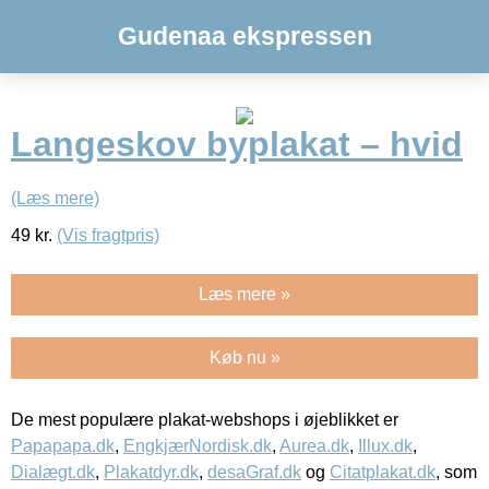
Gudenaa ekspressen
Langeskov byplakat – hvid
(Læs mere)
49
kr.
(Vis fragtpris)
Læs mere »
Køb nu »
De mest populære plakat-webshops i øjeblikket er
Papapapa.dk
,
EngkjærNordisk.dk
,
Aurea.dk
,
Illux.dk
,
Dialægt.dk
,
Plakatdyr.dk
,
desaGraf.dk
og
Citatplakat.dk
, som