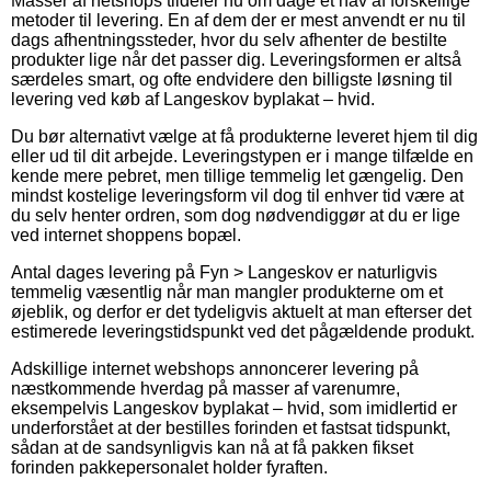
Masser af netshops tildeler nu om dage et hav af forskellige
metoder til levering. En af dem der er mest anvendt er nu til
dags afhentningssteder, hvor du selv afhenter de bestilte
produkter lige når det passer dig. Leveringsformen er altså
særdeles smart, og ofte endvidere den billigste løsning til
levering ved køb af Langeskov byplakat – hvid.
Du bør alternativt vælge at få produkterne leveret hjem til dig
eller ud til dit arbejde. Leveringstypen er i mange tilfælde en
kende mere pebret, men tillige temmelig let gængelig. Den
mindst kostelige leveringsform vil dog til enhver tid være at
du selv henter ordren, som dog nødvendiggør at du er lige
ved internet shoppens bopæl.
Antal dages levering på Fyn > Langeskov er naturligvis
temmelig væsentlig når man mangler produkterne om et
øjeblik, og derfor er det tydeligvis aktuelt at man efterser det
estimerede leveringstidspunkt ved det pågældende produkt.
Adskillige internet webshops annoncerer levering på
næstkommende hverdag på masser af varenumre,
eksempelvis Langeskov byplakat – hvid, som imidlertid er
underforstået at der bestilles forinden et fastsat tidspunkt,
sådan at de sandsynligvis kan nå at få pakken fikset
forinden pakkepersonalet holder fyraften.