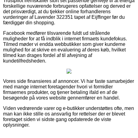
Trustpilot fremskaffer stort set passende genveje til at eftergå
forskellige nuværende forbrugeres opfattelser og derved er
det prisværdigt, at du tjekker online forhandlerens
vurderinger af Lavender 322351 tapet af Eijffinger før du
færdiggør din shopping.
Facebook medfører tilsvarende fuldt ud strålende
muligheder for at få indblik i internet firmaets kundefokus.
Tilmed møder vi endda webbutikker som giver kunderne
mulighed for at skrive en evaluering af deres køb, hvilket
tilmed kan drages fordel af til afvejning af
kundetilfredsheden.
Vores side finansieres af annoncer. Vi har faste samarbejder
med mange internet foretagender hvori vi formidler
firmaernes produkter, og tjener betaling ifald en af de
besøgende på vores website gennemfører en handel.
Viden vedrørende varer og e-butikker understøttes ofte, men
man kan ikke stille os ansvarlig for rettelser der er blevet
foretaget siden vi sidste gang opdaterede de viste
oplysninger.