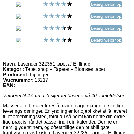
Besøg webshop
Besøg webshop
Besøg webshop
Besøg webshop
Navn:
Lavender 322351 tapet af Eijffinger
Kategori:
Tapet shop – Tapeter – Blomster tapet
Producent:
Eijffinger
Varenummer:
13217
EAN:
Vurderet til
4.4
ud af 5 stjerner baseret på
40
anmeldelser
Masser af e-firmaer foreslår i vore dage mange forskellige
leveringsløsninger. En yndling er for øjeblikket at få leveret
til et afhentningssted, fordi du så nemt kan hente din ordre
lige præcis når det passer ind i din kalender. Denne er
nemlig yderst nem, og oftest tillige den prisbilligste
fragtløsning ved køb af Lavender 322351 tapet af Eijffinger.