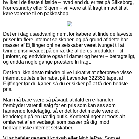
hvilket i de fleste tilfælde – hvad end du er tæt på Silkeborg,
Nørresundby eller Skjern – vil være at få fragtfirmaet til at
køre varerne til en pakkeshop.
Det er i dag usædvanlig nemt for købere at finde de laveste
priser fra flere internet selskaber, og på grund af dette har
masser af Eijffinger online selskaber været tvunget til at
tvinge prisniveauet på en række af deres produkter – til
juniorer, og endvidere også til damer og herrer – betragteligt,
og endda nogle gange præstere fri fragt.
Det kan ikke desto mindre blive lukrativt at efterprøve visse
internet outlets efter rabat på Lavender 322351 tapet af
Eijffinger før du køber, så du er sikker på at få den bedste
pris.
Man må bare være så påvagt, at ifald en e-handler
frembyder varer til salg for en pris som kan ses som
hamrende fordelagtig, så er det for det meste være et
kendetegn på en uærlig butik. Kortbetalinger er trods alt
omfavnet af en vedtægt, som passer på dig imod
bedrageriske internet selskaber.
Vi anbefaler generelt kortkøb eller MobilePay. Som et