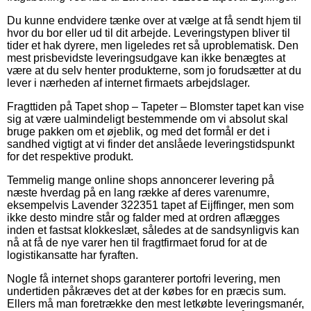
Du kunne endvidere tænke over at vælge at få sendt hjem til
hvor du bor eller ud til dit arbejde. Leveringstypen bliver til
tider et hak dyrere, men ligeledes ret så uproblematisk. Den
mest prisbevidste leveringsudgave kan ikke benægtes at
være at du selv henter produkterne, som jo forudsætter at du
lever i nærheden af internet firmaets arbejdslager.
Fragttiden på Tapet shop – Tapeter – Blomster tapet kan vise
sig at være ualmindeligt bestemmende om vi absolut skal
bruge pakken om et øjeblik, og med det formål er det i
sandhed vigtigt at vi finder det anslåede leveringstidspunkt
for det respektive produkt.
Temmelig mange online shops annoncerer levering på
næste hverdag på en lang række af deres varenumre,
eksempelvis Lavender 322351 tapet af Eijffinger, men som
ikke desto mindre står og falder med at ordren aflægges
inden et fastsat klokkeslæt, således at de sandsynligvis kan
nå at få de nye varer hen til fragtfirmaet forud for at de
logistikansatte har fyraften.
Nogle få internet shops garanterer portofri levering, men
undertiden påkræves det at der købes for en præcis sum.
Ellers må man foretrække den mest letkøbte leveringsmanér,