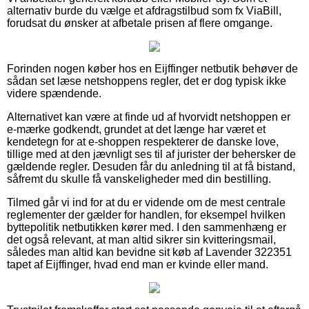
alternativ burde du vælge et afdragstilbud som fx ViaBill,
forudsat du ønsker at afbetale prisen af flere omgange.
Forinden nogen køber hos en Eijffinger netbutik behøver de
sådan set læse netshoppens regler, det er dog typisk ikke
videre spændende.
Alternativet kan være at finde ud af hvorvidt netshoppen er
e-mærke godkendt, grundet at det længe har været et
kendetegn for at e-shoppen respekterer de danske love,
tillige med at den jævnligt ses til af jurister der behersker de
gældende regler. Desuden får du anledning til at få bistand,
såfremt du skulle få vanskeligheder med din bestilling.
Tilmed går vi ind for at du er vidende om de mest centrale
reglementer der gælder for handlen, for eksempel hvilken
byttepolitik netbutikken kører med. I den sammenhæng er
det også relevant, at man altid sikrer sin kvitteringsmail,
således man altid kan bevidne sit køb af Lavender 322351
tapet af Eijffinger, hvad end man er kvinde eller mand.