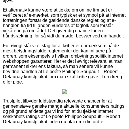
sjovt.
Et alternativ kunne være at tjekke om online firmaet er
verificeret af e-mærket, som typisk er et sympol på at internet
forretningen forstår de gældende danske regler, og at e-
handlen fra tid til anden vurderes af fagfolk som forstår
vilkårene på området. Det giver dig chance for en
håndsrækning, for så vidt du møder besvær ved din handel.
For øvrigt slår vi et slag for at køber er opmærksom på de
mest betydningsfulde reglementer der kan influere på
ordren, som eksempelvis hvilken ombytningspolitik internet
webshoppen garanterer. Her er det i øvrigt relevant, at man
permanent sikrer ens faktura, så man senere vil kunne
bevidne handlen af Le poéte Philippe Soupault – Robert
Delaunay kunstplakat, om man skal købe gave til en dreng
eller pige.
Trustpilot tilbyder fuldstændig relevante chancer for at
gennemstøve ganske mange aktuelle konsumenters ratings
og på grund af dette går vi ind for, at du tjekker internet
selskabets ratings af Le poéte Philippe Soupault – Robert
Delaunay kunstplakat inden du placerer din ordre.