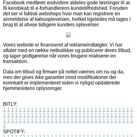
Facebook medfører endvidere aldeles gode løsninger til at
få kendskab til e-forhandlerens kundetilfredshed. Foruden
det ser vi faktisk webshops hvor man kan registrere en
anmeldelse af købsoplevelsen, hvilket ligeledes må tages i
brug til at afveje tidligere kunders oplevelser.
Vores website er finansieret af reklameindtægter. Vi har
aftaler med en række netbutikker og publicerer deres tilbud,
og tager godtgørelse når vores brugere realiserer en
transaktion.
Data om tilbud og firmaer på nettet værnes om nu og da,
men der gives ikke garantier imod modifikationer der
eventuelt er implementeret siden vi nyligst opdaterede
hjemmesidens oplysninger.
BITLY:
1
1
1
1
1
1
1
1
1
1
1
1
1
1
1
1
1
1
1
1
1
1
1
1
1
1
1
1
1
1
1
1
1
1
1
1
1
1
1
1
1
1
1
1
1
1
1
1
1
1
1
1
1
1
1
1
1
1
1
1
1
1
1
1
1
1
1
1
1
1
1
1
1
1
1
1
1
1
1
1
1
1
1
1
1
1
1
1
1
1
1
1
1
1
1
1
1
1
1
1
SPOTIFY: