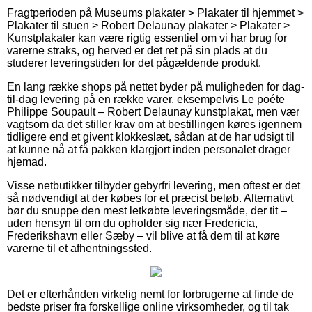
Fragtperioden på Museums plakater > Plakater til hjemmet >
Plakater til stuen > Robert Delaunay plakater > Plakater >
Kunstplakater kan være rigtig essentiel om vi har brug for
varerne straks, og herved er det ret på sin plads at du
studerer leveringstiden for det pågældende produkt.
En lang række shops på nettet byder på muligheden for dag-
til-dag levering på en række varer, eksempelvis Le poéte
Philippe Soupault – Robert Delaunay kunstplakat, men vær
vagtsom da det stiller krav om at bestillingen køres igennem
tidligere end et givent klokkeslæt, sådan at de har udsigt til
at kunne nå at få pakken klargjort inden personalet drager
hjemad.
Visse netbutikker tilbyder gebyrfri levering, men oftest er det
så nødvendigt at der købes for et præcist beløb. Alternativt
bør du snuppe den mest letkøbte leveringsmåde, der tit –
uden hensyn til om du opholder sig nær Fredericia,
Frederikshavn eller Sæby – vil blive at få dem til at køre
varerne til et afhentningssted.
Det er efterhånden virkelig nemt for forbrugerne at finde de
bedste priser fra forskellige online virksomheder, og til tak