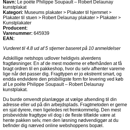
Navn:
Le poéte Philippe Soupault – Robert Delaunay
kunstplakat
Kategori:
Museums plakater > Plakater til hjemmet >
Plakater til stuen > Robert Delaunay plakater > Plakater >
Kunstplakater
Producent:
Varenummer:
645939
EAN:
Vurderet til
4.8
ud af 5 stjerner baseret på
10
anmeldelser
Adskillige netshops udlover heldigvis alverdens
fragtløsninger. En af de mest moderne er efterhånden at få
bragt ordren til en pakkeshop, hvor du selv afhenter varerne
lige når det passer dig. Fragttypen er jo ekstremt smart, og
endda endvidere den prisbilligste form for levering ved køb
af Le poéte Philippe Soupault – Robert Delaunay
kunstplakat.
Du burde omvendt planlægge at vælge afsending til din
adresse eller ud på din arbejdsplads. Fragtmetoden er gerne
en sjat dyrere, men ligeledes ret fremkommelig. Den mest
prisbevidste fragttype vil dog i de fleste tilfælde være at
hente pakken selv, men den løsning nødvendiggør at du
befinder dig nærved online webshoppens bopæl.