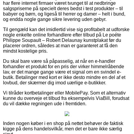
har flere internet firmaer været tvunget til at nedbringe
salgspriserne på specielt deres bedst i test produkter – til
babyer og børn, og ligeså til herrer og damer – helt i bund,
og endda nogle gange sikre levering uden gebyr.
Til gengæld kan det imidlertid vise sig profitabelt at udforske
nogle enkelte online forhandlere efter tilbud på Le poéte
Philippe Soupault – Robert Delaunay kunstplakat før du
placerer ordren, således at man er garanteret at få den
mindst kostelige pris.
Du skal bare være så påpasselig, at når en e-handler
forhandler et produkt for en pris der virker himmelråbende
lav, er det mange gange være et signal om en svindel e-
butik. Betalinger med kort er ikke desto mindre en del af et
lovbud, der skærmer dig imod uærlige e-butikker.
Vi tilråder kortbetalinger eller MobilePay. Som et alternativ
kunne du overveje et tilbud fra eksempelvis ViaBill, forudsat
du vil dække regningen ude i fremtiden.
Inden nogen køber i en shop på nettet behøver de faktisk
kigge på dens handelsvilkår, men det er bare ikke særlig