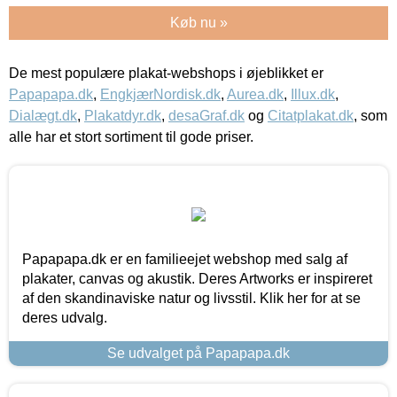
Køb nu »
De mest populære plakat-webshops i øjeblikket er
Papapapa.dk
,
EngkjærNordisk.dk
,
Aurea.dk
,
Illux.dk
,
Dialægt.dk
,
Plakatdyr.dk
,
desaGraf.dk
og
Citatplakat.dk
, som
alle har et stort sortiment til gode priser.
Papapapa.dk er en familieejet webshop med salg af
plakater, canvas og akustik. Deres Artworks er inspireret
af den skandinaviske natur og livsstil. Klik her for at se
deres udvalg.
Se udvalget på Papapapa.dk