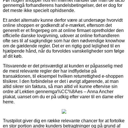
Før nogen shopper hos en internet handler bør man de facto
gennemgå forhandlerens handelsbetingelser, det er dog for
det meste ikke specielt ophidsende.
Et andet alternativ kunne derfor være at undersøge hvorvidt
online shoppen er godkendt af e-mærket, eftersom det
generelt er et fingerpeg om at online firmaet opretholder den
officielle danske lovgivning, udover at online forhandleren
ofte ses til af sagkyndige som har den nødvendige knowhow
om de gældende regler. Det er en rigtig god lejlighed til en
hjælpende hånd, når du forvoldes vanskeligheder som følge
af dit køb.
Tilsvarende er det prisværdigt at kunden er påpasselig med
de mest relevante regler der har indflydelse på
transaktionen, til eksempel hvilken returrettighed e-shoppen
tilsikrer. I den forbindelse er det i øvrigt afgørende, at man
altid sikrer sin faktura, så man altid vil kunne eftervise sin
ordre af Lektien gennemga%CC%8Aes – Anna Ancher
plakat, uanset om du er på udkig efter varer til en dame eller
herre.
Trustpilot giver dig en række relevante chancer for at fortolke
en stor portion andre kunders betragtninger og på grund af