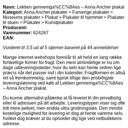
Navn:
Lektien gennemga%CC%8Aes – Anna Ancher plakat
Kategori:
Anna Ancher plakater > Farverige plakater >
Museums plakater > Plakat > Plakater til hjemmet > Plakater
til stuen > Plakater > Kunstplakater
Producent:
Varenummer:
624267
EAN:
Vurderet til
3.5
ud af 5 stjerner baseret på
44
anmeldelser
Mange internet webshops foreslår til alt held en lang række
forskellige former for fragt. Den mest almindelige er nu om
dage udleveringssteder, hvor du selv kan hente ordren lige
præcis når det passer ind i din kalender. Fragtformen er altså
ret så fremkommelig, samt typisk tillige den prisbilligste
leveringsløsning ved køb af Lektien gennemga%CC%8Aes
– Anna Ancher plakat.
Du kunne alternativt påtænke at få leveret til din privatbolig
eller til adressen på dit arbejde. Leveringstypen viser sig ofte
lidt mere pebret, men endda ultra gnidningsløs. Den mindst
kostelige mulighed for levering er dog at hente varerne selv,
hvilket dog kræver at du opholder dig lige ved netbutikkens
adresse.