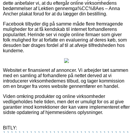
dette anbefaler vi, at du eftergår online virksomhedens
bedømmelser af Lektien gennemga%CC%8Aes – Anna
Ancher plakat forud for at du lægger din bestilling.
Facebook tilbyder dig på samme måde flere fremragende
muligheder for at få kendskab til internet forhandlerens
popularitet. Herinde ser vi nogle online firmaer som giver
folk mulighed for at forfatte en evaluering af deres køb, som
desuden bør drages fordel af til at afveje tilfredsheden hos
kunderne.
Websitet er finansieret af annoncer. Vi arbejder tæt sammen
med en samling af forhandlere på nettet derved at vi
introducerer virksomhedernes tilbud, og tager kommission
om en bruger fra vores website gennemfører en handel.
Viden omkring produkter og online virksomheder
vedligeholdes hele tiden, men det er umuligt for os at give
garantier imod korrektioner der kan være implementeret efter
sidste opdatering af hjemmesidens oplysninger.
BITLY: