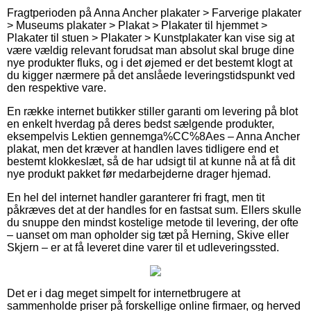
Fragtperioden på Anna Ancher plakater > Farverige plakater
> Museums plakater > Plakat > Plakater til hjemmet >
Plakater til stuen > Plakater > Kunstplakater kan vise sig at
være vældig relevant forudsat man absolut skal bruge dine
nye produkter fluks, og i det øjemed er det bestemt klogt at
du kigger nærmere på det anslåede leveringstidspunkt ved
den respektive vare.
En række internet butikker stiller garanti om levering på blot
en enkelt hverdag på deres bedst sælgende produkter,
eksempelvis Lektien gennemga%CC%8Aes – Anna Ancher
plakat, men det kræver at handlen laves tidligere end et
bestemt klokkeslæt, så de har udsigt til at kunne nå at få dit
nye produkt pakket før medarbejderne drager hjemad.
En hel del internet handler garanterer fri fragt, men tit
påkræves det at der handles for en fastsat sum. Ellers skulle
du snuppe den mindst kostelige metode til levering, der ofte
– uanset om man opholder sig tæt på Herning, Skive eller
Skjern – er at få leveret dine varer til et udleveringssted.
Det er i dag meget simpelt for internetbrugere at
sammenholde priser på forskellige online firmaer, og herved