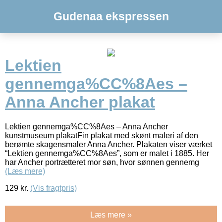
Gudenaa ekspressen
Lektien
gennemga%CC%8Aes –
Anna Ancher plakat
Lektien gennemga%CC%8Aes – Anna Ancher
kunstmuseum plakatFin plakat med skønt maleri af den
berømte skagensmaler Anna Ancher. Plakaten viser værket
“Lektien gennemga%CC%8Aes”, som er malet i 1885. Her
har Ancher portrætteret mor søn, hvor sønnen gennemg
(Læs mere)
129
kr.
(Vis fragtpris)
Læs mere »