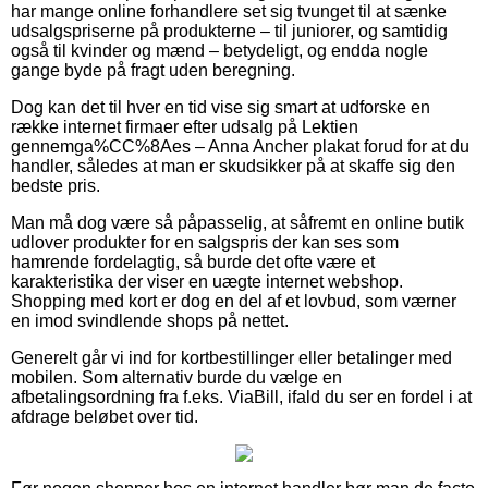
har mange online forhandlere set sig tvunget til at sænke
udsalgspriserne på produkterne – til juniorer, og samtidig
også til kvinder og mænd – betydeligt, og endda nogle
gange byde på fragt uden beregning.
Dog kan det til hver en tid vise sig smart at udforske en
række internet firmaer efter udsalg på Lektien
gennemga%CC%8Aes – Anna Ancher plakat forud for at du
handler, således at man er skudsikker på at skaffe sig den
bedste pris.
Man må dog være så påpasselig, at såfremt en online butik
udlover produkter for en salgspris der kan ses som
hamrende fordelagtig, så burde det ofte være et
karakteristika der viser en uægte internet webshop.
Shopping med kort er dog en del af et lovbud, som værner
en imod svindlende shops på nettet.
Generelt går vi ind for kortbestillinger eller betalinger med
mobilen. Som alternativ burde du vælge en
afbetalingsordning fra f.eks. ViaBill, ifald du ser en fordel i at
afdrage beløbet over tid.