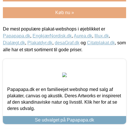
Køb nu »
De mest populære plakat-webshops i øjeblikket er
Papapapa.dk
,
EngkjærNordisk.dk
,
Aurea.dk
,
Illux.dk
,
Dialægt.dk
,
Plakatdyr.dk
,
desaGraf.dk
og
Citatplakat.dk
, som
alle har et stort sortiment til gode priser.
Papapapa.dk er en familieejet webshop med salg af
plakater, canvas og akustik. Deres Artworks er inspireret
af den skandinaviske natur og livsstil. Klik her for at se
deres udvalg.
Se udvalget på Papapapa.dk