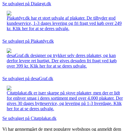
Se udvalget på Dialægt.dk
Plakatdyr.dk har et stort udvalg af plakater. De tilbyder god
kundeservice, 1-3 dages levering og fri fragt ved køb over 249
kr. Klik her for at se deres udvalg.
Se udvalget på Plakatdyr.dk
desaGraf.dk designer og trykker selv deres plakater, og kan
derfor levere ret hurtigt. Der gives desuden fri fragt ved køb
over 399 kr. Klik her for at se deres udvalg.
Se udvalget på desaGraf.dk
Citatplakat.dk er især skarpe på sjove plakater, men der er lidt
for enhver smag i deres sortiment med over 4.000 plakater. Der
gives 30 dages bytteservice, og levering på 1-3 hverdage. Klik
her for at se deres udvalg.
Se udvalget på Citatplakat.dk
Vi har gennemgået de mest populære webshops og anmeldt dem