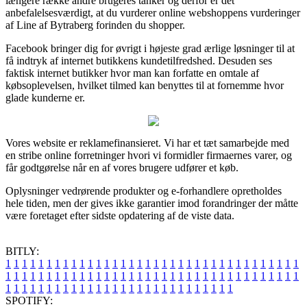
længere række andre brugeres tanker og derfor er det
anbefalelsesværdigt, at du vurderer online webshoppens vurderinger
af Line af Bytraberg forinden du shopper.
Facebook bringer dig for øvrigt i højeste grad ærlige løsninger til at
få indtryk af internet butikkens kundetilfredshed. Desuden ses
faktisk internet butikker hvor man kan forfatte en omtale af
købsoplevelsen, hvilket tilmed kan benyttes til at fornemme hvor
glade kunderne er.
Vores website er reklamefinansieret. Vi har et tæt samarbejde med
en stribe online forretninger hvori vi formidler firmaernes varer, og
får godtgørelse når en af vores brugere udfører et køb.
Oplysninger vedrørende produkter og e-forhandlere opretholdes
hele tiden, men der gives ikke garantier imod forandringer der måtte
være foretaget efter sidste opdatering af de viste data.
BITLY:
1
1
1
1
1
1
1
1
1
1
1
1
1
1
1
1
1
1
1
1
1
1
1
1
1
1
1
1
1
1
1
1
1
1
1
1
1
1
1
1
1
1
1
1
1
1
1
1
1
1
1
1
1
1
1
1
1
1
1
1
1
1
1
1
1
1
1
1
1
1
1
1
1
1
1
1
1
1
1
1
1
1
1
1
1
1
1
1
1
1
1
1
1
1
1
1
1
1
1
1
SPOTIFY: