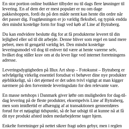
En stor portion online butikker tilbyder nu til dags flere løsninger til
levering. En af dem der er mest populær er nu om dage
pakkeshoppen, fordi du på den måde nemt kan hente din ordre når
det passer dig. Fragtløsningen er jo vældig fleksibel, og typisk endda
den mindst kostelige form for fragt ved køb af Line af Bytraberg.
Du kan endvidere beslutte dig for at få produkterne leveret til din
lejlighed eller ud til dit arbejde. Denne bliver som regel en tand mere
pebret, men til gengæld vældig let. Den mindst kostelige
leveringsmodel vil dog til enhver tid være at hente varerne selv,
hvilket dog stiller krav om at du lever lige ved internet forretningens
adresse.
Leveringsdygtigheden på Illux Art shop – Fotokunst – Bytraberg er
selvfølgelig virkelig essentiel forudsat vi behøver dine nye produkter
øjeblikkeligt, så i det øjemed er det uden tvivl vigtigt at man kigger
nærmere på den forventede leveringsdato for den relevante vare.
En masse netshops i Danmark giver løfte om muligheden for dag-til-
dag levering på de fleste produkter, eksempelvis Line af Bytraberg,
men som imidlertid er afhængig af at transaktionen gennemføres
forud for et nøjagtigt tidspunkt, så de har udsigt til at kunne nå at få
dit nye produkt afsted inden medarbejderne tager hjem.
Enkelte forretninger på nettet sikrer fragt uden gebyr, men i reglen