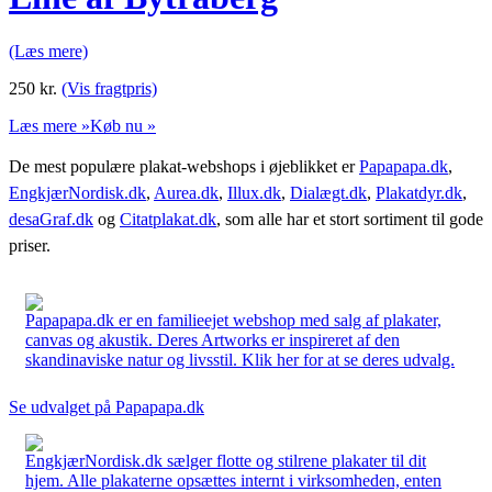
(Læs mere)
250
kr.
(Vis fragtpris)
Læs mere »
Køb nu »
De mest populære plakat-webshops i øjeblikket er
Papapapa.dk
,
EngkjærNordisk.dk
,
Aurea.dk
,
Illux.dk
,
Dialægt.dk
,
Plakatdyr.dk
,
desaGraf.dk
og
Citatplakat.dk
, som alle har et stort sortiment til gode
priser.
Papapapa.dk er en familieejet webshop med salg af plakater,
canvas og akustik. Deres Artworks er inspireret af den
skandinaviske natur og livsstil. Klik her for at se deres udvalg.
Se udvalget på Papapapa.dk
EngkjærNordisk.dk sælger flotte og stilrene plakater til dit
hjem. Alle plakaterne opsættes internt i virksomheden, enten