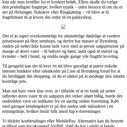
kun når man bestiller for et konkret beløb. Ellers skulle du vælge
den prisbilligste fragttype, hvilket typisk – uden hensyn til om du er
tæt på Helsingør, Nakskov eller Ringkøbing – vil blive at få
fragtfirmaet til at levere din ordre til en pakkeshop.
Det er jo super overkommeligt for almindelige dødelige at vurdere
prisniveauet på flere netshops, og derfor har masser af Bytraberg
outlets på nettet ikke kunne lade være med at presse salgspriserne på
mange af deres varer – til babyer og børn, samt også til mænd og
kvinder – helt i bund, og endda nogle gange yde fragtfri levering.
Til gengæld kan det til hver en tid blive gavnligt at prøve enkelte
internet butikker efter rabatkoder på Line af Bytraberg forud for at
du færdiggør din shopping, så du er sikker på at modtage den mindst
kostelige pris.
Man må bare være klar over, at i tilfælde af at en butik på nettet
udbyder deres varer til en salgspris der virker uhørt billig, burde det
undertiden være en indikator for en uærlig online forretning. Køb
med gængse betalingskort er på den anden side inkluderet i en
retningslinje, hvilket bistår folk imod fup e-forretninger.
Vi tilråder kortbetalinger eller MobilePay. Alternativt kan du benytte
et tilbud som for eksempel ViaBill, ifald du har i sinde at betale