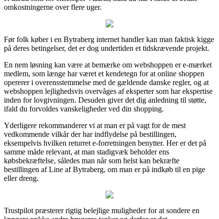
omkostningerne over flere uger.
Før folk køber i en Bytraberg internet handler kan man faktisk kigge
på deres betingelser, det er dog undertiden et tidskrævende projekt.
En nem løsning kan være at bemærke om webshoppen er e-mærket
medlem, som længe har været et kendetegn for at online shoppen
opererer i overensstemmelse med de gældende danske regler, og at
webshoppen lejlighedsvis overvåges af eksperter som har ekspertise
inden for lovgivningen. Desuden giver det dig anledning til støtte,
ifald du forvoldes vanskeligheder ved din shopping.
Yderligere rekommanderer vi at man er på vagt for de mest
vedkommende vilkår der har indflydelse på bestillingen,
eksempelvis hvilken returret e-forretningen benytter. Her er det på
samme måde relevant, at man stadigvæk beholder ens
købsbekræftelse, således man når som helst kan bekræfte
bestillingen af Line af Bytraberg, om man er på indkøb til en pige
eller dreng.
Trustpilot præsterer rigtig belejlige muligheder for at sondere en