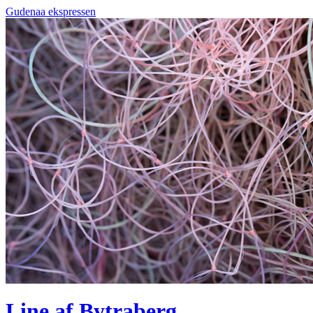
Gudenaa ekspressen
Line af Bytraberg