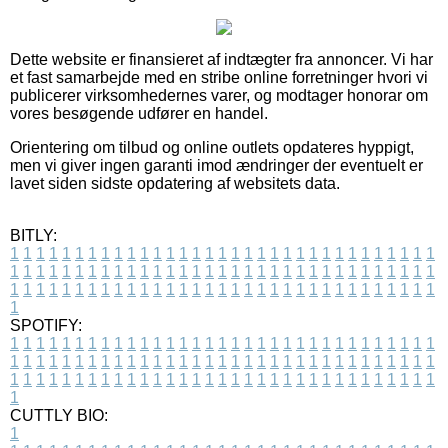
Dette website er finansieret af indtægter fra annoncer. Vi har
et fast samarbejde med en stribe online forretninger hvori vi
publicerer virksomhedernes varer, og modtager honorar om
vores besøgende udfører en handel.
Orientering om tilbud og online outlets opdateres hyppigt,
men vi giver ingen garanti imod ændringer der eventuelt er
lavet siden sidste opdatering af websitets data.
BITLY:
1
1
1
1
1
1
1
1
1
1
1
1
1
1
1
1
1
1
1
1
1
1
1
1
1
1
1
1
1
1
1
1
1
1
1
1
1
1
1
1
1
1
1
1
1
1
1
1
1
1
1
1
1
1
1
1
1
1
1
1
1
1
1
1
1
1
1
1
1
1
1
1
1
1
1
1
1
1
1
1
1
1
1
1
1
1
1
1
1
1
1
1
1
1
1
1
1
1
1
1
SPOTIFY:
1
1
1
1
1
1
1
1
1
1
1
1
1
1
1
1
1
1
1
1
1
1
1
1
1
1
1
1
1
1
1
1
1
1
1
1
1
1
1
1
1
1
1
1
1
1
1
1
1
1
1
1
1
1
1
1
1
1
1
1
1
1
1
1
1
1
1
1
1
1
1
1
1
1
1
1
1
1
1
1
1
1
1
1
1
1
1
1
1
1
1
1
1
1
1
1
1
1
1
1
CUTTLY BIO:
1