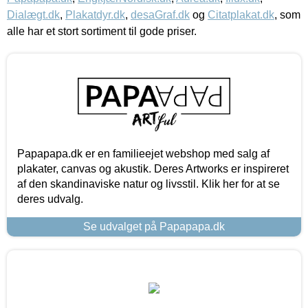
Dialægt.dk
,
Plakatdyr.dk
,
desaGraf.dk
og
Citatplakat.dk
, som
alle har et stort sortiment til gode priser.
Papapapa.dk er en familieejet webshop med salg af
plakater, canvas og akustik. Deres Artworks er inspireret
af den skandinaviske natur og livsstil. Klik her for at se
deres udvalg.
Se udvalget på Papapapa.dk