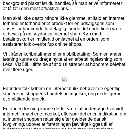
background plakat før du handler, så man er velinformeret til
at få fat i den mest attraktive pris.
Man skal ikke desto mindre ikke glemme, at ifald en internet
forhandler forhandler et produkt for en udsalgspris som
anses for hamrende fordelagtig, burde det undertiden være
et bevis på en snydagtig internet shop. Køb med
betalingskort er imidlertid omfavnet af en orden, som
assisterer folk overfor fup online shops.
Vi tilråder kortbetalinger eller mobilbetaling. Som en anden
løsning kunne du drage nytte af en afbetalingsløsning som
f.eks. ViaBill, i tilfælde af at du tilstræber at honorere beløbet
over flere uger.
Forinden folk køber i en internet butik behøver de egentlig
studere netshoppens handelsbetingelser, dog er det gerne
et omfattende projekt.
En anden løsning kunne derfor være at undersøge hvorvidt
internet firmaet er e-mærket, eftersom det er en indikation om
at internet shoppen retter sig efter gældende dansk
lovgivning, udover at forretningen jævnligt kigges til af