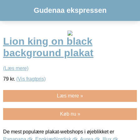
Gudenaa ekspressen
Lion king on black
background plakat
(Læs mere)
79
kr.
(Vis fragtpris)
Læs mere »
Køb nu »
De mest populære plakat-webshops i øjeblikket er
Papapapa.dk
,
EngkjærNordisk.dk
,
Aurea.dk
,
Illux.dk
,