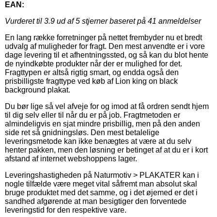
EAN:
Vurderet til
3.9
ud af 5 stjerner baseret på
41
anmeldelser
En lang række forretninger på nettet frembyder nu et bredt
udvalg af muligheder for fragt. Den mest anvendte er i vore
dage levering til et afhentningssted, og så kan du blot hente
de nyindkøbte produkter når der er mulighed for det.
Fragttypen er altså rigtig smart, og endda også den
prisbilligste fragttype ved køb af Lion king on black
background plakat.
Du bør lige så vel afveje for og imod at få ordren sendt hjem
til dig selv eller til når du er på job. Fragtmetoden er
almindeligvis en sjat mindre prisbillig, men på den anden
side ret så gnidningsløs. Den mest betalelige
leveringsmetode kan ikke benægtes at være at du selv
henter pakken, men den løsning er betinget af at du er i kort
afstand af internet webshoppens lager.
Leveringshastigheden på Naturmotiv > PLAKATER kan i
nogle tilfælde være meget vital såfremt man absolut skal
bruge produktet med det samme, og i det øjemed er det i
sandhed afgørende at man besigtiger den forventede
leveringstid for den respektive vare.