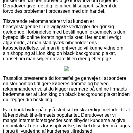
jurister der har den nødvendige knowhow om reglerne.
Derudover giver det dig lejlighed til support, såfremt du
forvoldes problemer i processen med din handel.
Tilsvarende rekommanderer vi at kunden er
hensynstagende til de vigtigste vedtægter der gør sig
gældende i forbindelse med bestillingen, eksempelvis den
byttepolitik online forretningen tilsikrer. Her er det i øvrigt
afgørende, at man stadigvæk bibeholder ens
købsbekræftelse, så man til enhver tid vil kunne vidne om
sin shopping af Lion king on black background plakat,
uanset om man søger en vare til en dreng eller pige.
Trustpilot præsterer altid fortræffelige genveje til at sondere
en stor portion tidligere køberes domme og herved
rekommanderer vi, at du kigger nærmere på online firmaets
bedømmelser af Lion king on black background plakat inden
du lægger din bestilling.
Facebook byder på også stort set ønskværdige metoder til at
få kendskab til e-firmaets popularitet. Derudover ser vi
mange internet foretagender som tilbyder kunderne at give
en omtale af deres købsoplevelse, hvilket desuden må tages
i brug til vurdering af kundernes tilfredshed.