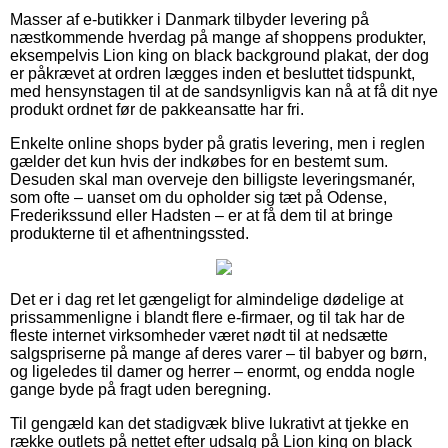
Masser af e-butikker i Danmark tilbyder levering på
næstkommende hverdag på mange af shoppens produkter,
eksempelvis Lion king on black background plakat, der dog
er påkrævet at ordren lægges inden et besluttet tidspunkt,
med hensynstagen til at de sandsynligvis kan nå at få dit nye
produkt ordnet før de pakkeansatte har fri.
Enkelte online shops byder på gratis levering, men i reglen
gælder det kun hvis der indkøbes for en bestemt sum.
Desuden skal man overveje den billigste leveringsmanér,
som ofte – uanset om du opholder sig tæt på Odense,
Frederikssund eller Hadsten – er at få dem til at bringe
produkterne til et afhentningssted.
Det er i dag ret let gængeligt for almindelige dødelige at
prissammenligne i blandt flere e-firmaer, og til tak har de
fleste internet virksomheder været nødt til at nedsætte
salgspriserne på mange af deres varer – til babyer og børn,
og ligeledes til damer og herrer – enormt, og endda nogle
gange byde på fragt uden beregning.
Til gengæld kan det stadigvæk blive lukrativt at tjekke en
række outlets på nettet efter udsalg på Lion king on black