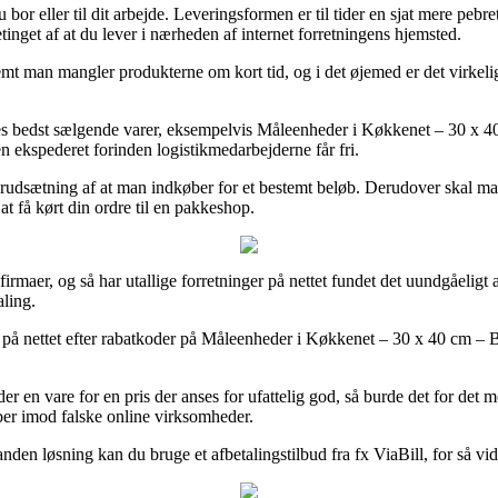
 bor eller til dit arbejde. Leveringsformen er til tider en sjat mere peb
tinget af at du lever i nærheden af internet forretningens hjemsted.
mt man mangler produkterne om kort tid, og i det øjemed er det virkelig
deres bedst sælgende varer, eksempelvis Måleenheder i Køkkenet – 30 x 4
en ekspederet forinden logistikmedarbejderne får fri.
 forudsætning af at man indkøber for et bestemt beløb. Derudover skal man
 få kørt din ordre til en pakkeshop.
 e-firmaer, og så har utallige forretninger på nettet fundet det uundgåeligt
ling.
s på nettet efter rabatkoder på Måleenheder i Køkkenet – 30 x 40 cm – B
r en vare for en pris der anses for ufattelig god, så burde det for det m
øber imod falske online virksomheder.
anden løsning kan du bruge et afbetalingstilbud fra fx ViaBill, for så vi