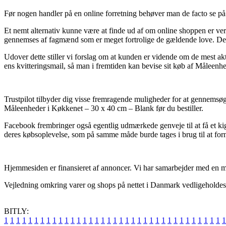
Før nogen handler på en online forretning behøver man de facto se på
Et nemt alternativ kunne være at finde ud af om online shoppen er verif
gennemses af fagmænd som er meget fortrolige de gældende love. Desude
Udover dette stiller vi forslag om at kunden er vidende om de mest aktu
ens kvitteringsmail, så man i fremtiden kan bevise sit køb af Måleenh
Trustpilot tilbyder dig visse fremragende muligheder for at gennemsøge
Måleenheder i Køkkenet – 30 x 40 cm – Blank før du bestiller.
Facebook frembringer også egentlig udmærkede genveje til at få et kig
deres købsoplevelse, som på samme måde burde tages i brug til at for
Hjemmesiden er finansieret af annoncer. Vi har samarbejder med en mas
Vejledning omkring varer og shops på nettet i Danmark vedligeholdes fra
BITLY:
1
1
1
1
1
1
1
1
1
1
1
1
1
1
1
1
1
1
1
1
1
1
1
1
1
1
1
1
1
1
1
1
1
1
1
1
1