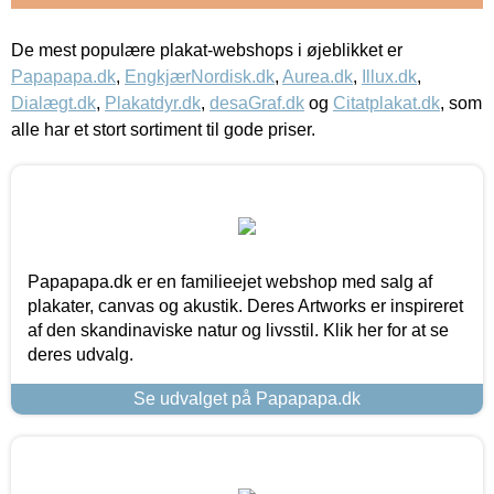
De mest populære plakat-webshops i øjeblikket er
Papapapa.dk
,
EngkjærNordisk.dk
,
Aurea.dk
,
Illux.dk
,
Dialægt.dk
,
Plakatdyr.dk
,
desaGraf.dk
og
Citatplakat.dk
, som
alle har et stort sortiment til gode priser.
Papapapa.dk er en familieejet webshop med salg af
plakater, canvas og akustik. Deres Artworks er inspireret
af den skandinaviske natur og livsstil. Klik her for at se
deres udvalg.
Se udvalget på Papapapa.dk