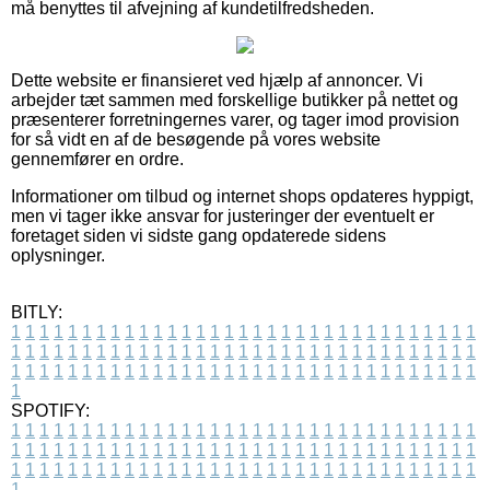
må benyttes til afvejning af kundetilfredsheden.
Dette website er finansieret ved hjælp af annoncer. Vi
arbejder tæt sammen med forskellige butikker på nettet og
præsenterer forretningernes varer, og tager imod provision
for så vidt en af de besøgende på vores website
gennemfører en ordre.
Informationer om tilbud og internet shops opdateres hyppigt,
men vi tager ikke ansvar for justeringer der eventuelt er
foretaget siden vi sidste gang opdaterede sidens
oplysninger.
BITLY:
1
1
1
1
1
1
1
1
1
1
1
1
1
1
1
1
1
1
1
1
1
1
1
1
1
1
1
1
1
1
1
1
1
1
1
1
1
1
1
1
1
1
1
1
1
1
1
1
1
1
1
1
1
1
1
1
1
1
1
1
1
1
1
1
1
1
1
1
1
1
1
1
1
1
1
1
1
1
1
1
1
1
1
1
1
1
1
1
1
1
1
1
1
1
1
1
1
1
1
1
SPOTIFY:
1
1
1
1
1
1
1
1
1
1
1
1
1
1
1
1
1
1
1
1
1
1
1
1
1
1
1
1
1
1
1
1
1
1
1
1
1
1
1
1
1
1
1
1
1
1
1
1
1
1
1
1
1
1
1
1
1
1
1
1
1
1
1
1
1
1
1
1
1
1
1
1
1
1
1
1
1
1
1
1
1
1
1
1
1
1
1
1
1
1
1
1
1
1
1
1
1
1
1
1