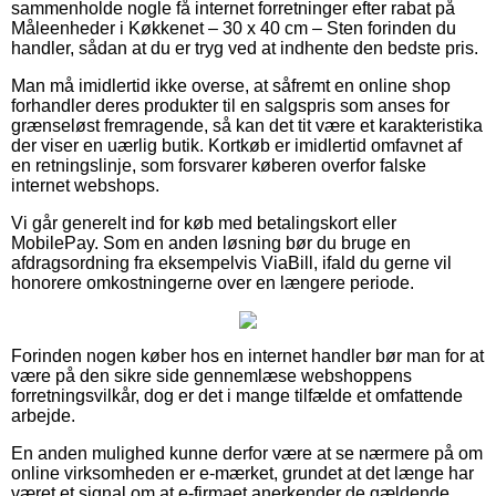
sammenholde nogle få internet forretninger efter rabat på
Måleenheder i Køkkenet – 30 x 40 cm – Sten forinden du
handler, sådan at du er tryg ved at indhente den bedste pris.
Man må imidlertid ikke overse, at såfremt en online shop
forhandler deres produkter til en salgspris som anses for
grænseløst fremragende, så kan det tit være et karakteristika
der viser en uærlig butik. Kortkøb er imidlertid omfavnet af
en retningslinje, som forsvarer køberen overfor falske
internet webshops.
Vi går generelt ind for køb med betalingskort eller
MobilePay. Som en anden løsning bør du bruge en
afdragsordning fra eksempelvis ViaBill, ifald du gerne vil
honorere omkostningerne over en længere periode.
Forinden nogen køber hos en internet handler bør man for at
være på den sikre side gennemlæse webshoppens
forretningsvilkår, dog er det i mange tilfælde et omfattende
arbejde.
En anden mulighed kunne derfor være at se nærmere på om
online virksomheden er e-mærket, grundet at det længe har
været et signal om at e-firmaet anerkender de gældende