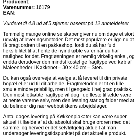
Producent:
Varenummer:
16179
EAN:
Vurderet til
4.8
ud af 5 stjerner baseret på
12
anmeldelser
Temmelig mange online selskaber giver nu om dage et stort
udvalg af leveringsmetoder. Det mest populære er lige nu at
få bragt ordren til en pakkeshop, fordi du så har fuld
fleksibilitet til at hente de nyindkøbte varer når du har
mulighed for det. Fragtløsningen er nemlig virkelig enkel, og
endda derudover den mindst kostelige fragttype ved køb af
Måleenheder i Køkkenet – 30 x 40 cm – Sten.
Du kan også overveje at vælge at få leveret til din private
bopæl eller ud til dit arbejde. Fragtmetoden er tit en lille
smule mindre prisbillig, men til gengæld i høj grad praktisk.
Den mest letkøbte fragttype vil dog i de fleste tilfælde være
at hente varerne selv, men den løsning står og falder med at
du befinder dig nær webbutikkens arbejdslager.
Antal dages levering på Køkkenplakater kan være super
aktuel i tilfælde af at du absolut skal bruge ordren med det
samme, og herved er det selvfølgelig aktuelt at man
undersøger leveringstidspunktet på det aktuelle produkt.