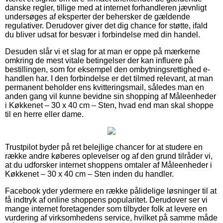
danske regler, tillige med at internet forhandleren jævnligt
undersøges af eksperter der behersker de gældende
regulativer. Derudover giver det dig chance for støtte, ifald
du bliver udsat for besvær i forbindelse med din handel.
Desuden slår vi et slag for at man er oppe på mærkerne
omkring de mest vitale betingelser der kan influere på
bestillingen, som for eksempel den ombytningsrettighed e-
handlen har. I den forbindelse er det tilmed relevant, at man
permanent beholder ens kvitteringsmail, således man en
anden gang vil kunne bevidne sin shopping af Måleenheder
i Køkkenet – 30 x 40 cm – Sten, hvad end man skal shoppe
til en herre eller dame.
Trustpilot byder på ret belejlige chancer for at studere en
række andre køberes oplevelser og af den grund tilråder vi,
at du udforsker internet shoppens omtaler af Måleenheder i
Køkkenet – 30 x 40 cm – Sten inden du handler.
Facebook yder ydermere en række pålidelige løsninger til at
få indtryk af online shoppens popularitet. Derudover ser vi
mange internet foretagender som tilbyder folk at levere en
vurdering af virksomhedens service, hvilket på samme måde