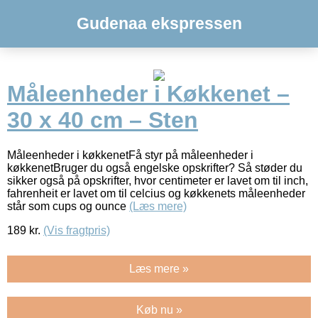
Gudenaa ekspressen
Måleenheder i Køkkenet –
30 x 40 cm – Sten
Måleenheder i køkkenetFå styr på måleenheder i
køkkenetBruger du også engelske opskrifter? Så støder du
sikker også på opskrifter, hvor centimeter er lavet om til inch,
fahrenheit er lavet om til celcius og køkkenets måleenheder
står som cups og ounce
(Læs mere)
189
kr.
(Vis fragtpris)
Læs mere »
Køb nu »