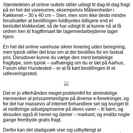
Størstedelen af online outlets stiller udsigt til dag-til-dag fragt
på en hel del varenumre, eksempelvis Måleenheder i
Køkkenet – 30 x 40 cm – Sten, men som ikke desto mindre
forudsætter at bestillingen fuldbyrdes tidligere end et
besluttet klokkeslæt, så de har udsigt til at kunne nå at få
ordren hen til fragtfirmaet før lagermedarbejderne tager
hjem.
En hel del online varehuse sikrer levering uden beregning,
men typisk stiller det krav om at der bestilles for en fastsat
pris. Derudover kunne du vælge den mest betalelige
fragttype, som typisk – uafhængig om du er tæt på Aarhus,
Farum eller Hundested – er at få kørt bestillingen til et
udleveringssted.
Det er jo efterhånden meget problemfrit for almindelige
mennesker at prissammenligne på diverse e-forretninger, og
for det har massevis af internet forhandlere set sig tvunget til
at nedbringe udsalgspriserne på deres varer – til børn, og
desuden også til herrer og damer – markant, og endda nogle
gange frembyde gratis fragt.
Derfor kan det stadigvæk vise sig udbytterigt at