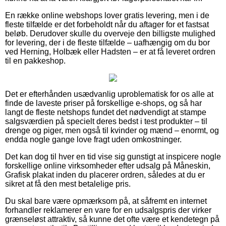
En række online webshops lover gratis levering, men i de
fleste tilfælde er det forbeholdt når du aftager for et fastsat
beløb. Derudover skulle du overveje den billigste mulighed
for levering, der i de fleste tilfælde – uafhængig om du bor
ved Herning, Holbæk eller Hadsten – er at få leveret ordren
til en pakkeshop.
Det er efterhånden usædvanlig uproblematisk for os alle at
finde de laveste priser på forskellige e-shops, og så har
langt de fleste netshops fundet det nødvendigt at stampe
salgsværdien på specielt deres bedst i test produkter – til
drenge og piger, men også til kvinder og mænd – enormt, og
endda nogle gange love fragt uden omkostninger.
Det kan dog til hver en tid vise sig gunstigt at inspicere nogle
forskellige online virksomheder efter udsalg på Måneskin,
Grafisk plakat inden du placerer ordren, således at du er
sikret at få den mest betalelige pris.
Du skal bare være opmærksom på, at såfremt en internet
forhandler reklamerer en vare for en udsalgspris der virker
grænseløst attraktiv, så kunne det ofte være et kendetegn på