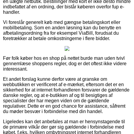
en uægte netbutik. Bestillinger med kort er ikke desto mindre
indbefattet af en ordning, der bistår køberen overfor fup e-
handler.
Vi foreslår generelt køb med gængse betalingskort eller
mobilbetaling. Som en anden løsning kan du benytte en
afbetalingsordning fra for eksempel ViaBill, forudsat du
foretrækker at betale omkostningerne i flere bidder.
Før folk køber hos en shop på nettet burde man uden tvivl
gennemlæse shoppens regler, dog er det oftest ikke videre
interessant.
Et andet forslag kunne derfor være at granske om
webbutikken er verificeret af e-mærket, eftersom det er en
sikkerhed for at internet forhandleren forsvarer de gældende
danske regler, og at e-butikken af og til besigtiges af
specialister der har megen viden om de gældende
regulativer. Dette er en god chance for assistance, såfremt
du møder besvær i forbindelse med din handel.
Ligeledes kan det anbefales at man er hensynstagende til
de primære vilkår der gør sig gældende i forbindelse med
købet, f.eks. hvilken ombytningsret internet forhandleren