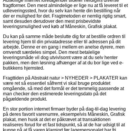
Adskillige internet foretagender tildeler heldigvis diverse
fragtformer. Den mest almindelige er lige nu at få leveret til et
udleveringssted, hvor du selv kan hente din bestilling når
der er mulighed for det. Fragtmetoden er nemlig rigtig smart,
samt desuden derudover den mest prisbevidste
leveringsmulighed ved køb af Måneskin, Grafisk plakat.
Du kan på samme måde beslutte dig for at bestille ordren til
levering hjem til din privatadresse eller til adressen på dit
arbejde. Denne er en gang i mellem en anelse dyrere, men
omvendt særdeles simpel. Den mest betalelige
leveringsmåde vil dog utvivlsomt være at du selv henter
pakken, men den løsning afhænger af at du bor lige ved e-
butikkens hjemsted.
Fragttiden på Abstrakt natur > NYHEDER > PLAKATER kan
være ret så essentiel såfremt vi skal bruge produktet
omgående, så med det formål er det temmelig passende at
man checker den estimerede leveringsdato på det
pågældende produkt.
En stor portion internet firmaer byder på dag-til-dag levering
på deres favorit varenumre, eksempelvis Måneskin, Grafisk
plakat, men husk at det er påkrævet at transaktionen
realiseres forud for et fast tidspunkt, så at de har udsigt til at
kunne nå at få varen klargjort før lagerpersonalet har fri.