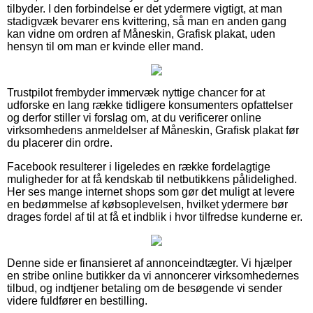
tilbyder. I den forbindelse er det ydermere vigtigt, at man
stadigvæk bevarer ens kvittering, så man en anden gang
kan vidne om ordren af Måneskin, Grafisk plakat, uden
hensyn til om man er kvinde eller mand.
Trustpilot frembyder immervæk nyttige chancer for at
udforske en lang række tidligere konsumenters opfattelser
og derfor stiller vi forslag om, at du verificerer online
virksomhedens anmeldelser af Måneskin, Grafisk plakat før
du placerer din ordre.
Facebook resulterer i ligeledes en række fordelagtige
muligheder for at få kendskab til netbutikkens pålidelighed.
Her ses mange internet shops som gør det muligt at levere
en bedømmelse af købsoplevelsen, hvilket ydermere bør
drages fordel af til at få et indblik i hvor tilfredse kunderne er.
Denne side er finansieret af annonceindtægter. Vi hjælper
en stribe online butikker da vi annoncerer virksomhedernes
tilbud, og indtjener betaling om de besøgende vi sender
videre fuldfører en bestilling.