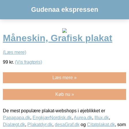
Gudenaa ekspressen
Måneskin, Grafisk plakat
(Læs mere)
99
kr.
(Vis fragtpris)
Læs mere »
Køb nu »
De mest populære plakat-webshops i øjeblikket er
Papapapa.dk
,
EngkjærNordisk.dk
,
Aurea.dk
,
Illux.dk
,
Dialægt.dk
,
Plakatdyr.dk
,
desaGraf.dk
og
Citatplakat.dk
, som