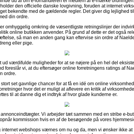
t finde ud af om e-forhandleren er medlem af e-mærke ordningen, 
rholder den officielle danske lovgivning, foruden at internet vir
get bekendte med de gældende regler. Det giver dig lejlighed til 
med din ordre.
n er omhyggelig omkring de væsentligste retningslinjer der indvi
litik online butikken anvender. På grund af dette er det også re
ftelse, så man en anden gang kan eftervise sin ordre af Naelde
reng eller pige.
ldt ud værdifulde muligheder for at se nøjere på en hel del eksis
d foreslår vi, at du eftersøger online forretningens ratings af Na
in ordre.
stort set gavnlige chancer for at få en idé om online virksomhe
rretninger hvor det er muligt at aflevere en kritik af virksomhe
s til at danne dig et indtryk af hvor glade kunderne er.
f annonceindtægter. Vi arbejder tæt sammen med en stribe e-buti
g opnår kommission hvis en af de besøgende på vores hjemmesi
 internet webshops værnes om nu og da, men vi ønsker ikke at 