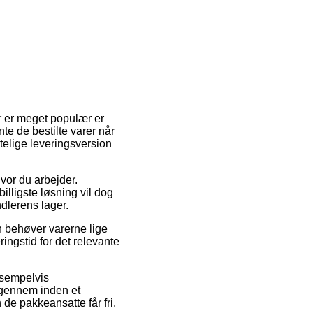
er er meget populær er
te de bestilte varer når
telige leveringsversion
hvor du arbejder.
illigste løsning vil dog
dlerens lager.
n behøver varerne lige
ingstid for det relevante
ksempelvis
igennem inden et
de pakkeansatte får fri.