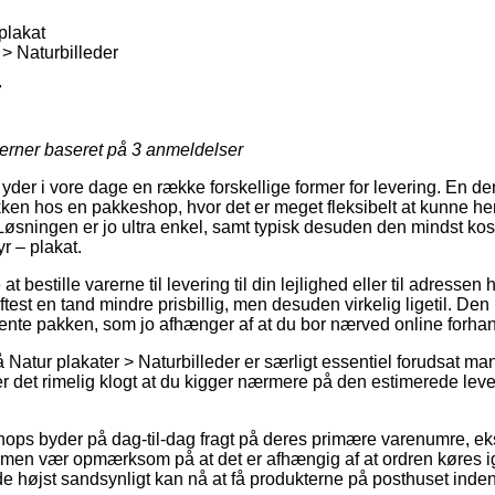
plakat
 > Naturbilleder
7
jerner baseret på
3
anmeldelser
yder i vore dage en række forskellige former for levering. En d
akken hos en pakkeshop, hvor det er meget fleksibelt at kunne hen
 Løsningen er jo ultra enkel, samt typisk desuden den mindst kos
r – plakat.
t bestille varerne til levering til din lejlighed eller til adressen 
test en tand mindre prisbillig, men desuden virkelig ligetil. Den b
hente pakken, som jo afhænger af at du bor nærved online forhan
Natur plakater > Naturbilleder er særligt essentiel forudsat ma
er det rimelig klogt at du kigger nærmere på den estimerede lever
 shops byder på dag-til-dag fragt på deres primære varenumre, e
, men vær opmærksom på at det er afhængig af at ordren køres 
e højst sandsynligt kan nå at få produkterne på posthuset inden 