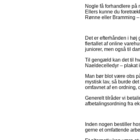
Nogle få forhandlere på n
Ellers kunne du foretræk
Rønne eller Bramming – vi
Det er efterhånden i høj 
flertallet af online var
juniorer, men også til d
Til gengæld kan det til hv
Naeldecelledyr – plakat i
Man bør blot være obs på,
mystisk lav, så burde de
omfavnet af en ordning, d
Generelt tilråder vi beta
afbetalingsordning fra ek
Inden nogen bestiller ho
gerne et omfattende arbe