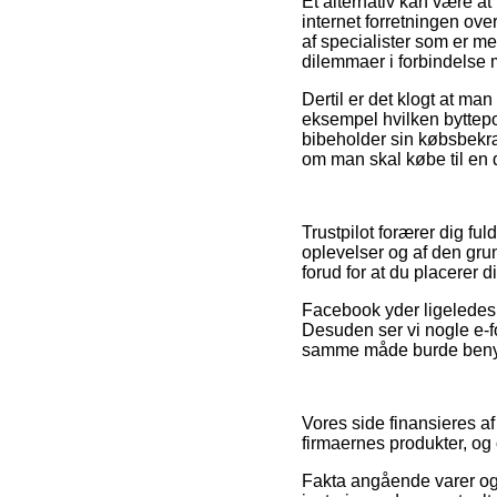
Et alternativ kan være a
internet forretningen ove
af specialister som er me
dilemmaer i forbindelse 
Dertil er det klogt at ma
eksempel hvilken byttepo
bibeholder sin købsbekræ
om man skal købe til en d
Trustpilot forærer dig fu
oplevelser og af den grun
forud for at du placerer d
Facebook yder ligeledes 
Desuden ser vi nogle e-fo
samme måde burde benytte
Vores side finansieres a
firmaernes produkter, o
Fakta angående varer og