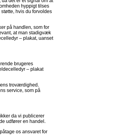
da det er et signal om at
ksomheden hyppigt tilses
støtte, hvis du forvoldes
rker på handlen, som for
levant, at man stadigvæk
celledyr – plakat, uanset
terende brugeres
eldecelledyr – plakat
dens troværdighed.
dens service, som på
kker da vi publicerer
de udfører en handel.
påtage os ansvaret for