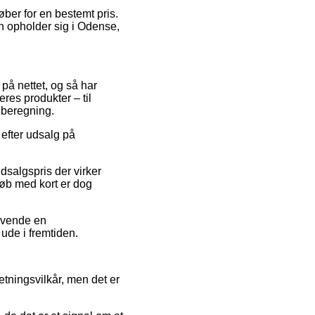
øber for en bestemt pris.
n opholder sig i Odense,
 på nettet, og så har
res produkter – til
 beregning.
 efter udsalg på
dsalgspris der virker
Køb med kort er dog
anvende en
 ude i fremtiden.
tningsvilkår, men det er