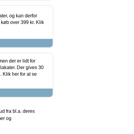
ter, og kan derfor
d køb over 399 kr. Klik
en der er lidt for
lakater. Der gives 30
Klik her for at se
 fra bl.a. deres
mer og