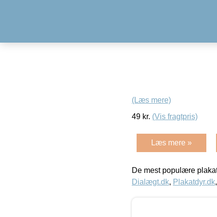
(Læs mere)
49
kr.
(Vis fragtpris)
Læs mere »
De mest populære plakat
Dialægt.dk
,
Plakatdyr.dk