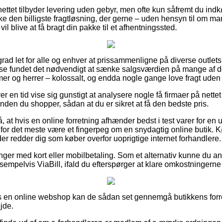
ettet tilbyder levering uden gebyr, men ofte kun såfremt du indk
ke den billigste fragtløsning, der gerne – uden hensyn til om ma
l blive at få bragt din pakke til et afhentningssted.
grad let for alle og enhver at prissammenligne på diverse outlets
ehuse fundet det nødvendigt at sænke salgsværdien på mange af de
amer og herrer – kolossalt, og endda nogle gange love fragt uden
er en tid vise sig gunstigt at analysere nogle få firmaer på nettet
nden du shopper, sådan at du er sikret at få den bedste pris.
 at hvis en online forretning afhænder bedst i test varer for en u
t for det meste være et fingerpeg om en snydagtig online butik. 
er redder dig som køber overfor uoprigtige internet forhandlere.
linger med kort eller mobilbetaling. Som et alternativ kunne du 
sempelvis ViaBill, ifald du efterspørger at klare omkostningerne
s en online webshop kan de sådan set gennemgå butikkens forre
jde.