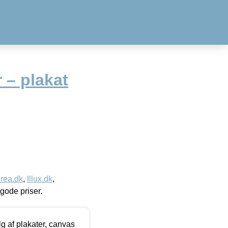
 – plakat
rea.dk
,
Illux.dk
,
l gode priser.
 af plakater, canvas