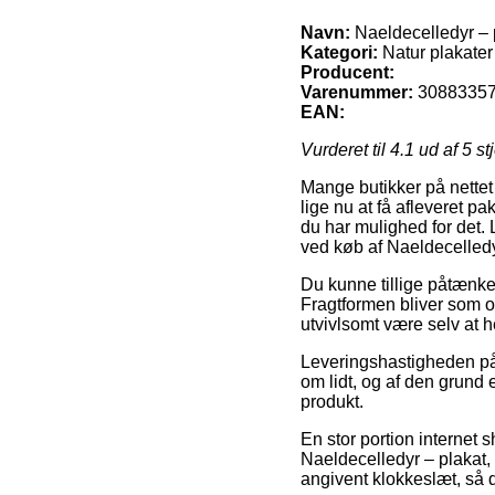
Navn:
Naeldecelledyr – 
Kategori:
Natur plakater
Producent:
Varenummer:
3088335
EAN:
Vurderet til
4.1
ud af 5 st
Mange butikker på nettet 
lige nu at få afleveret p
du har mulighed for det.
ved køb af Naeldecelledy
Du kunne tillige påtænke a
Fragtformen bliver som of
utvivlsomt være selv at 
Leveringshastigheden på 
om lidt, og af den grund 
produkt.
En stor portion internet
Naeldecelledyr – plakat
angivent klokkeslæt, så d