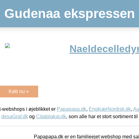
Gudenaa ekspressen
Naeldecelledyr
Køb nu »
-webshops i øjeblikket er
Papapapa.dk
,
EngkjærNordisk.dk
,
Au
,
desaGraf.dk
og
Citatplakat.dk
, som alle har et stort sortiment ti
Papapapa.dk er en familieejet webshop med salg