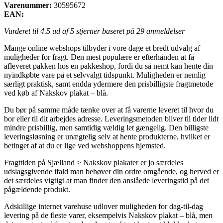
Varenummer:
30595672
EAN:
Vurderet til
4.5
ud af 5 stjerner baseret på
29
anmeldelser
Mange online webshops tilbyder i vore dage et bredt udvalg af
muligheder for fragt. Den mest populære er efterhånden at få
afleveret pakken hos en pakkeshop, fordi du så nemt kan hente din
nyindkøbte vare på et selvvalgt tidspunkt. Muligheden er nemlig
særligt praktisk, samt endda ydermere den prisbilligste fragtmetode
ved køb af Nakskov plakat – blå.
Du bør på samme måde tænke over at få varerne leveret til hvor du
bor eller til dit arbejdes adresse. Leveringsmetoden bliver til tider lidt
mindre prisbillig, men samtidig vældig let gængelig. Den billigste
leveringsløsning er unægtelig selv at hente produkterne, hvilket er
betinget af at du er lige ved webshoppens hjemsted.
Fragttiden på Sjælland > Nakskov plakater er jo særdeles
udslagsgivende ifald man behøver din ordre omgående, og herved er
det særdeles vigtigt at man finder den anslåede leveringstid på det
pågældende produkt.
Adskillige internet varehuse udlover muligheden for dag-til-dag
levering på de fleste varer, eksempelvis Nakskov plakat – blå, men