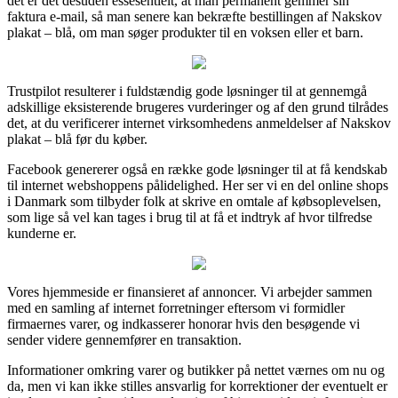
det er det desuden essesentielt, at man permanent gemmer sin
faktura e-mail, så man senere kan bekræfte bestillingen af Nakskov
plakat – blå, om man søger produkter til en voksen eller et barn.
Trustpilot resulterer i fuldstændig gode løsninger til at gennemgå
adskillige eksisterende brugeres vurderinger og af den grund tilrådes
det, at du verificerer internet virksomhedens anmeldelser af Nakskov
plakat – blå før du køber.
Facebook genererer også en række gode løsninger til at få kendskab
til internet webshoppens pålidelighed. Her ser vi en del online shops
i Danmark som tilbyder folk at skrive en omtale af købsoplevelsen,
som lige så vel kan tages i brug til at få et indtryk af hvor tilfredse
kunderne er.
Vores hjemmeside er finansieret af annoncer. Vi arbejder sammen
med en samling af internet forretninger eftersom vi formidler
firmaernes varer, og indkasserer honorar hvis den besøgende vi
sender videre gennemfører en transaktion.
Informationer omkring varer og butikker på nettet værnes om nu og
da, men vi kan ikke stilles ansvarlig for korrektioner der eventuelt er