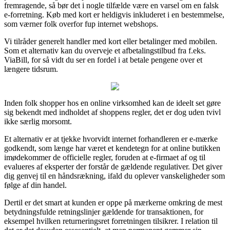
fremragende, så bør det i nogle tilfælde være en varsel om en falsk
e-forretning. Køb med kort er heldigvis inkluderet i en bestemmelse,
som værner folk overfor fup internet webshops.
Vi tilråder generelt handler med kort eller betalinger med mobilen.
Som et alternativ kan du overveje et afbetalingstilbud fra f.eks.
ViaBill, for så vidt du ser en fordel i at betale pengene over et
længere tidsrum.
Inden folk shopper hos en online virksomhed kan de ideelt set gøre
sig bekendt med indholdet af shoppens regler, det er dog uden tvivl
ikke særlig morsomt.
Et alternativ er at tjekke hvorvidt internet forhandleren er e-mærke
godkendt, som længe har været et kendetegn for at online butikken
imødekommer de officielle regler, foruden at e-firmaet af og til
evalueres af eksperter der forstår de gældende regulativer. Det giver
dig genvej til en håndsrækning, ifald du oplever vanskeligheder som
følge af din handel.
Dertil er det smart at kunden er oppe på mærkerne omkring de mest
betydningsfulde retningslinjer gældende for transaktionen, for
eksempel hvilken returneringsret forretningen tilsikrer. I relation til