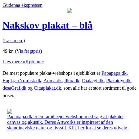
Gudenaa ekspressen
Nakskov plakat – blå
(Læs mere)
49
kr.
(Vis fragtpris)
Læs mere »
Køb nu »
De mest populære plakat-webshops i øjeblikket er
Papapapa.dk
,
EngkjærNordisk.dk
,
Aurea.dk
,
Illux.dk
,
Dialægt.dk
,
Plakatdyr.dk
,
desaGraf.dk
og
Citatplakat.dk
, som alle har et stort sortiment til gode
priser.
Papapapa.dk er en familieejet webshop med salg af plakater,
canvas og akustik. Deres Artworks er inspireret af den
skandinaviske natur og livsstil. Klik her for at se deres udvalg.