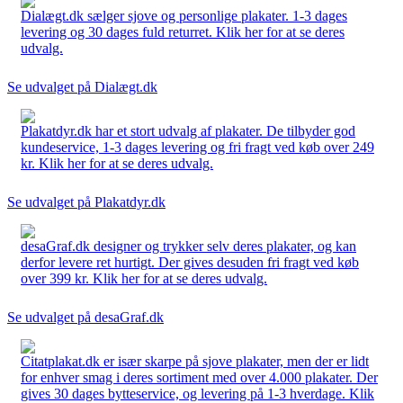
Dialægt.dk sælger sjove og personlige plakater. 1-3 dages
levering og 30 dages fuld returret. Klik her for at se deres
udvalg.
Se udvalget på Dialægt.dk
Plakatdyr.dk har et stort udvalg af plakater. De tilbyder god
kundeservice, 1-3 dages levering og fri fragt ved køb over 249
kr. Klik her for at se deres udvalg.
Se udvalget på Plakatdyr.dk
desaGraf.dk designer og trykker selv deres plakater, og kan
derfor levere ret hurtigt. Der gives desuden fri fragt ved køb
over 399 kr. Klik her for at se deres udvalg.
Se udvalget på desaGraf.dk
Citatplakat.dk er især skarpe på sjove plakater, men der er lidt
for enhver smag i deres sortiment med over 4.000 plakater. Der
gives 30 dages bytteservice, og levering på 1-3 hverdage. Klik