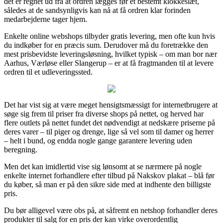
det er regnet ud fra at ordren lægges før et bestemt klokkeslæt,
således at de sandsynligvis kan nå at få ordren klar forinden
medarbejderne tager hjem.
Enkelte online webshops tilbyder gratis levering, men ofte kun hvis
du indkøber for en præcis sum. Derudover må du foretrække den
mest prisbevidste leveringsløsning, hvilket typisk – om man bor nær
Aarhus, Værløse eller Slangerup – er at få fragtmanden til at levere
ordren til et udleveringssted.
Det har vist sig at være meget hensigtsmæssigt for internetbrugere at
søge sig frem til priser fra diverse shops på nettet, og herved har
flere outlets på nettet fundet det nødvendigt at nedskære priserne på
deres varer – til piger og drenge, lige så vel som til damer og herrer
– helt i bund, og endda nogle gange garantere levering uden
beregning.
Men det kan imidlertid vise sig lønsomt at se nærmere på nogle
enkelte internet forhandlere efter tilbud på Nakskov plakat – blå før
du køber, så man er på den sikre side med at indhente den billigste
pris.
Du bør alligevel være obs på, at såfremt en netshop forhandler deres
produkter til salg for en pris der kan virke overordentlig