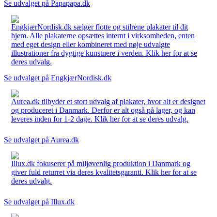
Se udvalget på Papapapa.dk
EngkjærNordisk.dk sælger flotte og stilrene plakater til dit
hjem. Alle plakaterne opsættes internt i virksomheden, enten
med eget design eller kombineret med nøje udvalgte
illustrationer fra dygtige kunstnere i verden. Klik her for at se
deres udvalg.
Se udvalget på EngkjærNordisk.dk
Aurea.dk tilbyder et stort udvalg af plakater, hvor alt er designet
og produceret i Danmark. Derfor er alt også på lager, og kan
leveres inden for 1-2 dage. Klik her for at se deres udvalg.
Se udvalget på Aurea.dk
Illux.dk fokuserer på miljøvenlig produktion i Danmark og
giver fuld returret via deres kvalitetsgaranti. Klik her for at se
deres udvalg.
Se udvalget på Illux.dk