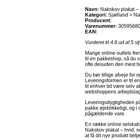
Navn:
Nakskov plakat – 
Kategori:
Sjælland > Na
Producent:
Varenummer:
3059568
EAN:
Vurderet til
4.8
ud af 5 st
Mange online outlets fre
til en pakkeshop, så du se
ofte desuden den mest be
Du bør tillige afveje for o
Leveringsformen er tit en 
til enhver tid være selv 
webshoppens arbejdslag
Leveringsdygtigheden på
pakke øjeblikkeligt, og i
pågældende vare.
En række online selskabe
Nakskov plakat – hvid, so
at få dit nye produkt bet