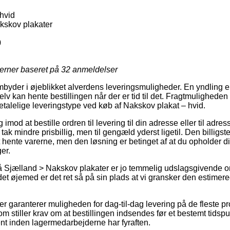
hvid
kskov plakater
0
jerner baseret på
32
anmeldelser
mbyder i øjeblikket alverdens leveringsmuligheder. En yndling e
lv kan hente bestillingen når der er tid til det. Fragtmuligheden 
talelige leveringstype ved køb af Nakskov plakat – hvid.
g imod at bestille ordren til levering til din adresse eller til adre
tak mindre prisbillig, men til gengæld yderst ligetil. Den billigste
at hente varerne, men den løsning er betinget af at du opholder di
er.
 Sjælland > Nakskov plakater er jo temmelig udslagsgivende o
 det øjemed er det ret så på sin plads at vi gransker den estime
r garanterer muligheden for dag-til-dag levering på de fleste p
m stiller krav om at bestillingen indsendes før et bestemt tidsp
jent inden lagermedarbejderne har fyraften.