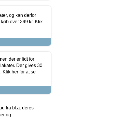
ter, og kan derfor
d køb over 399 kr. Klik
en der er lidt for
lakater. Der gives 30
Klik her for at se
 fra bl.a. deres
mer og