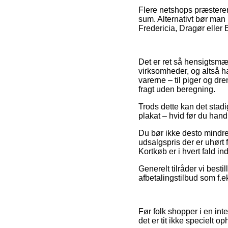
Flere netshops præsterer
sum. Alternativt bør man 
Fredericia, Dragør eller B
Det er ret så hensigtsmæs
virksomheder, og altså 
varerne – til piger og d
fragt uden beregning.
Trods dette kan det stad
plakat – hvid før du handl
Du bør ikke desto mindre 
udsalgspris der er uhørt
Kortkøb er i hvert fald i
Generelt tilråder vi besti
afbetalingstilbud som f.e
Før folk shopper i en in
det er tit ikke specielt o