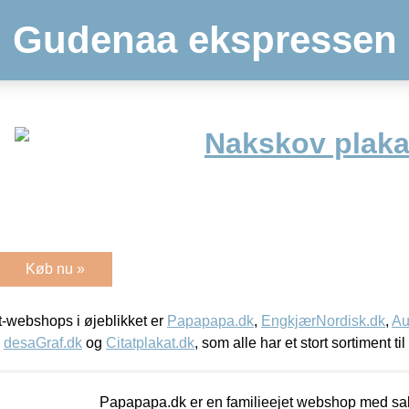
Gudenaa ekspressen
Nakskov plaka
Køb nu »
-webshops i øjeblikket er
Papapapa.dk
,
EngkjærNordisk.dk
,
Au
,
desaGraf.dk
og
Citatplakat.dk
, som alle har et stort sortiment ti
Papapapa.dk er en familieejet webshop med salg