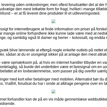
 levering uden omkostninger, men oftest forudsætter det at der 
udvælge den mest letkøbte form for fragt, hvilket i mange tilfæl
illund – er at få leveret dine produkter til et udleveringssted.
sigt for internetbrugere at finde information om priser på forske
har mange online forhandlere ikke kunne lade være med at ned
renge, og samtidig også til damer og herrer – kolossalt, og endd
igvæk blive lønnende at eftergå nogle enkelte outlets på nettet 
er, sådan at du er usvigeligt sikker på at antage den mest attrakt
være opmærksom på, at hvis en internet handler tilbyder en vare
 fordelagtig, så burde det undertiden være et faresignal om en u
ndbefattet af en lovbestemmelse, som passer på dig overfor uærli
llinger med kort eller betalinger med mobilen. Alternativt bør du d
ks. ViaBill, forudsat du har i sinde at afdrage pengene over en 
ternet forhandler kan de på en vis måde gennemlæse webbutikken
phidsende.