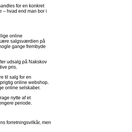
handles for en konkret
de – hvad end man bor i
llige online
skære salgsværdien på
a nogle gange frembyde
efter udsalg på Nakskov
ive pris.
 til salg for en
oprigtig online webshop.
ge online selskaber.
rage nytte af et
længere periode.
s forretningsvilkår, men