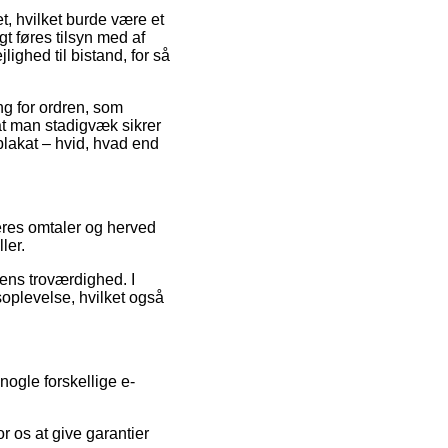
t, hvilket burde være et
gt føres tilsyn med af
ghed til bistand, for så
ng for ordren, som
at man stadigvæk sikrer
lakat – hvid, hvad end
geres omtaler og herved
ler.
kens troværdighed. I
soplevelse, hvilket også
ogle forskellige e-
r os at give garantier