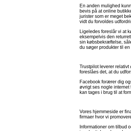
En anden mulighed kunne v
bevis på at online butikk
jurister som er meget be
vidt du forvoldes udfordr
Ligeledes foreslår vi at
eksempelvis den returrett
sin købsbekræftelse, sål
du søger produkter til en 
Trustpilot leverer relati
foreslåes det, at du udfor
Facebook forærer dig også
øvrigt ses nogle internet
kan tages i brug til at f
Vores hjemmeside er fina
firmaer hvor vi promovere
Informationer om tilbud o