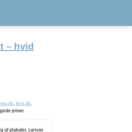
t – hvid
rea.dk
,
Illux.dk
,
l gode priser.
 af plakater, canvas