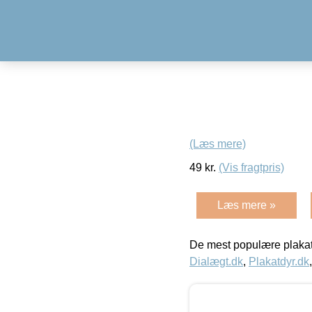
(Læs mere)
49
kr.
(Vis fragtpris)
Læs mere »
De mest populære plakat
Dialægt.dk
,
Plakatdyr.dk