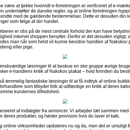
ære at tjekke hvorvidt e-forretningen er verificeret af e-mærke
en understøtter de danske regler, og at online forretningen hyppi
kendte med de gældende bestemmelser. Dette er desuden din lejli
inger som følge af din handel.
 køberen er obs på de mest centrale forhold der kan have betydni
ighed internet shoppen benytter. Derfor er det desuden vigtigt, 
edes man når som helst vil kunne bevidne handlen af Nakskov p
dreng eller pige.
vt ønskværdige løsninger til at beskue en stor gruppe øvrige bru
sker e-handlens kritik af Nakskov plakat – hvid forinden du bestil
 temmelig fantastiske løsninger til at få indtryk af online butik
 forhandlere som tilbyder folk at udfærdige en kritik af deres køb
ornemme kundernes tilfredshed.
nsieret af indtægter fra annoncer. Vi arbejder tæt sammen med n
r deres produkter, og høster provision hvis du laver et køb.
g online virksomheder opdateres nu og da, men det er umuligt fo