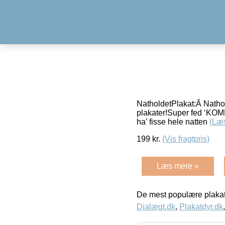
NatholdetPlakat:Â Nathol
plakater!Super fed ‘KOMP
ha’ fisse hele natten
(Læ
199
kr.
(Vis fragtpris)
Læs mere »
De mest populære plakat
Dialægt.dk
,
Plakatdyr.dk