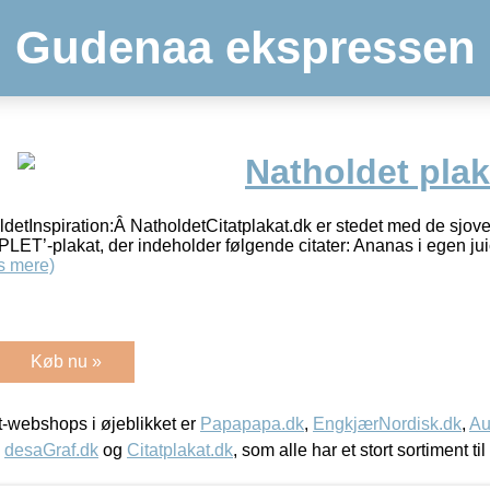
Gudenaa ekspressen
Natholdet plak
detInspiration:Â NatholdetCitatplakat.dk er stedet med de sjoves
LET’-plakat, der indeholder følgende citater: Ananas i egen jui
s mere)
Køb nu »
-webshops i øjeblikket er
Papapapa.dk
,
EngkjærNordisk.dk
,
Au
,
desaGraf.dk
og
Citatplakat.dk
, som alle har et stort sortiment ti