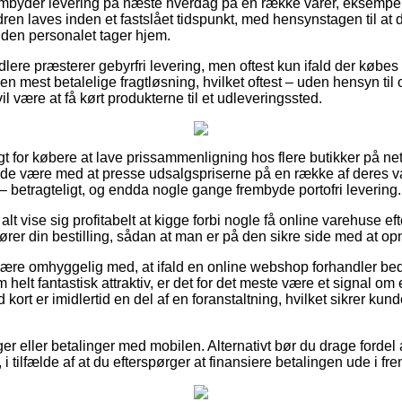
embyder levering på næste hverdag på en række varer, eksempel
dren laves inden et fastslået tidspunkt, med hensynstagen til a
inden personalet tager hjem.
lere præsterer gebyrfri levering, men oftest kun ifald der købes f
 mest betalelige fragtløsning, hvilket oftest – uden hensyn til
l være at få kørt produkterne til et udleveringssted.
gt for købere at lave prissammenligning hos flere butikker på ne
ade være med at presse udsalgspriserne på en række af deres var
– betragteligt, og endda nogle gange frembyde portofri levering.
alt vise sig profitabelt at kigge forbi nogle få online varehuse ef
er din bestilling, sådan at man er på den sikre side med at opnå
re omhyggelig med, at ifald en online webshop forhandler bedst 
helt fantastisk attraktiv, er det for det meste være et signal om 
ort er imidlertid en del af en foranstaltning, hvilket sikrer ku
nger eller betalinger med mobilen. Alternativt bør du drage fordel
i tilfælde af at du efterspørger at finansiere betalingen ude i fre