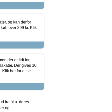
ter, og kan derfor
d køb over 399 kr. Klik
en der er lidt for
lakater. Der gives 30
Klik her for at se
 fra bl.a. deres
mer og