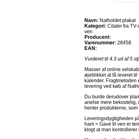
Navn:
Natholdet plakat
Kategori:
Citater fra TV-
ven
Producent:
Varenummer:
28458
EAN:
Vurderet til
4.3
ud af 5 st
Masser af online selskabe
øjeblikket at få leveret t
kalender. Fragtmetoden 
levering ved køb af Natho
Du burde derudover planlæ
anelse mere bekostelig, 
henter produkterne, som d
Leveringsdygtigheden på C
ham > Gave til ven er tem
klogt at man kontrollere