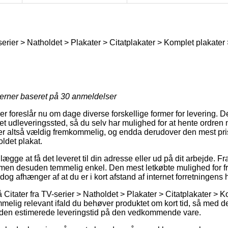
serier > Natholdet > Plakater > Citatplakater > Komplet plakater 
jerner baseret på
30
anmeldelser
r foreslår nu om dage diverse forskellige former for levering. D
il et udleveringssted, så du selv har mulighed for at hente ordren 
er altså vældig fremkommelig, og endda derudover den mest pris
ldet plakat.
gge at få det leveret til din adresse eller ud på dit arbejde. Fr
men desuden temmelig enkel. Den mest letkøbte mulighed for fra
og afhænger af at du er i kort afstand af internet forretningens
itater fra TV-serier > Natholdet > Plakater > Citatplakater > Ko
melig relevant ifald du behøver produktet om kort tid, så med det
r den estimerede leveringstid på den vedkommende vare.