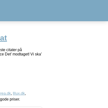
at
te citater på
ce Det’ modtaget! Vi ska’
rea.dk
,
Illux.dk
,
l gode priser.