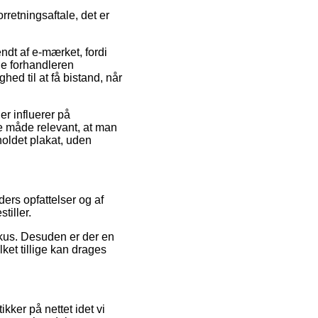
rretningsaftale, det er
dt af e-mærket, fordi
ine forhandleren
ed til at få bistand, når
r influerer på
e måde relevant, at man
holdet plakat, uden
ders opfattelser og af
tiller.
okus. Desuden er der en
ket tillige kan drages
kker på nettet idet vi