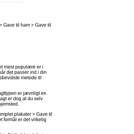
> Gave til ham > Gave til
et mest populære er i
når det passer ind i din
bevidste metode til
agttypen er jævnligt en
gt er dog at du selv
 hjemsted.
mplet plakater > Gave til
 formål er det virkelig