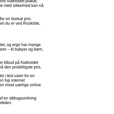
vis Natholdet plakat,
t de med sikkerhed kan nå
or en fastsat pris.
 om du er ved Roskilde,
ttet, og ergo har mange
er – til babyer og børn,
ter tilbud på Natholdet
 den prisbilligste pris.
i test varer for en
en fup internet
nden imod uærlige online
 af en afdragsordning
mtiden.