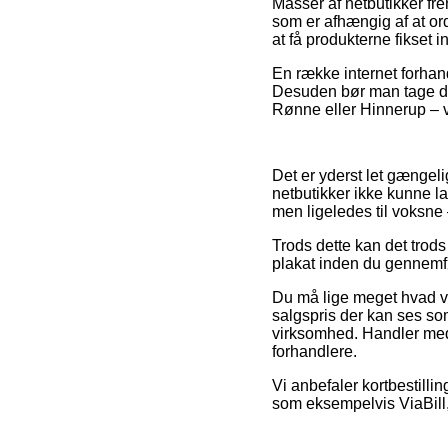
Masser af netbutikker fr
som er afhængig af at or
at få produkterne fikset 
En række internet forhand
Desuden bør man tage den
Rønne eller Hinnerup – vi
Det er yderst let gængeli
netbutikker ikke kunne l
men ligeledes til voksne 
Trods dette kan det trods 
plakat inden du gennemfør
Du må lige meget hvad væ
salgspris der kan ses som 
virksomhed. Handler med k
forhandlere.
Vi anbefaler kortbestilli
som eksempelvis ViaBill, 