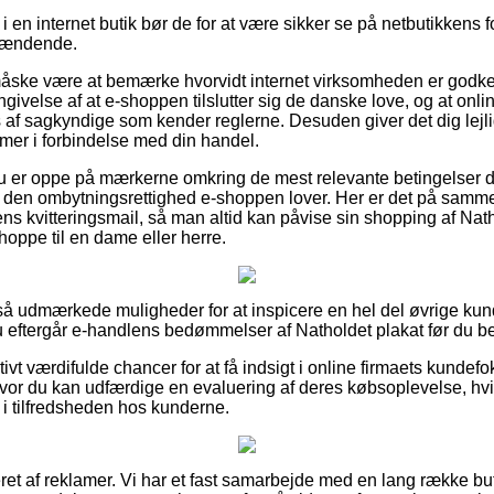
 en internet butik bør de for at være sikker se på netbutikkens fo
spændende.
ske være at bemærke hvorvidt internet virksomheden er godken
ngivelse af at e-shoppen tilslutter sig de danske love, og at onl
 af sagkyndige som kender reglerne. Desuden giver det dig lejligh
emer i forbindelse med din handel.
 du er oppe på mærkerne omkring de mest relevante betingelser de
el den ombytningsrettighed e-shoppen lover. Her er det på samm
 ens kvitteringsmail, så man altid kan påvise sin shopping af Nat
hoppe til en dame eller herre.
t så udmærkede muligheder for at inspicere en hel del øvrige kun
du eftergår e-handlens bedømmelser af Natholdet plakat før du bes
vt værdifulde chancer for at få indsigt i online firmaets kundef
vor du kan udfærdige en evaluering af deres købsoplevelse, hvil
lik i tilfredsheden hos kunderne.
t af reklamer. Vi har et fast samarbejde med en lang række buti