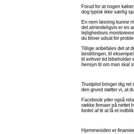
Forud for at nogen køber i
dog typisk ikke særlig 
En nem løsning kunne må
det almindeligvis er en a
lejlighedsvis monitoreres
du bliver udsat for probl
Tillige anbefales det at
bestillingen, til eksemp
til enhver tid bibeholder
hensyn til om man skal s
Trustpilot bringer dig re
den grund støtter vi, at 
Facebook yder også relati
række firmaer på nettet h
fordel af til at få et indb
Hjemmesiden er finansiere