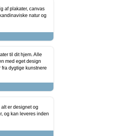
 af plakater, canvas
skandinaviske natur og
er til dit hjem. Alle
ten med eget design
r fra dygtige kunstnere
 alt er designet og
r, og kan leveres inden