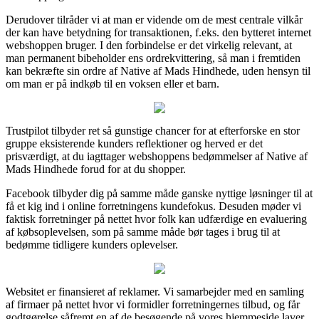
Derudover tilråder vi at man er vidende om de mest centrale vilkår
der kan have betydning for transaktionen, f.eks. den bytteret internet
webshoppen bruger. I den forbindelse er det virkelig relevant, at
man permanent bibeholder ens ordrekvittering, så man i fremtiden
kan bekræfte sin ordre af Native af Mads Hindhede, uden hensyn til
om man er på indkøb til en voksen eller et barn.
Trustpilot tilbyder ret så gunstige chancer for at efterforske en stor
gruppe eksisterende kunders reflektioner og herved er det
prisværdigt, at du iagttager webshoppens bedømmelser af Native af
Mads Hindhede forud for at du shopper.
Facebook tilbyder dig på samme måde ganske nyttige løsninger til at
få et kig ind i online forretningens kundefokus. Desuden møder vi
faktisk forretninger på nettet hvor folk kan udfærdige en evaluering
af købsoplevelsen, som på samme måde bør tages i brug til at
bedømme tidligere kunders oplevelser.
Websitet er finansieret af reklamer. Vi samarbejder med en samling
af firmaer på nettet hvor vi formidler forretningernes tilbud, og får
godtgørelse såfremt en af de besøgende på vores hjemmeside laver