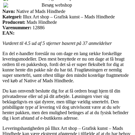
Besøg webshop
Navn:
Native af Mads Hindhede
Kategori:
Illux Art shop – Grafisk kunst – Mads Hindhede
Producent:
Mads Hindhede
Varenummer:
12886
EAN:
Vurderet til
4.5
ud af 5 stjerner baseret på
37
anmeldelser
En del e-handler foreslår nu om dage en lang række forskellige
leveringsmodeller. Den mest benyttede er nu om dage at få bragt
ordren til en pakkeshop, fordi det så er super fleksibelt for dig at
kunne hente din pakke når du har tid. Fragtløsningen er nemlig
super smertefri, samt oftest tillige den mindst kostelige fragtmetode
ved køb af Native af Mads Hindhede.
Du kan omvendt beslutte dig for at få ordren bragt hjem til din
privatadresse eller ud på dit arbejde. Løsningen viser sig
beklageligvis en sjat dyrere, men tillige vældig smertefri. Den
prisbilligste type af levering vil dog utvivlsomt være at du selv
henter pakken, men den mulighed betinges af at du fysisk befinder
dig i kort afstand af e-butikkens adresse.
Leveringshastigheden på Illux Art shop – Grafisk kunst – Mads
Hindhede kan være ekstremt afgørende i tilfælde af at du har behov