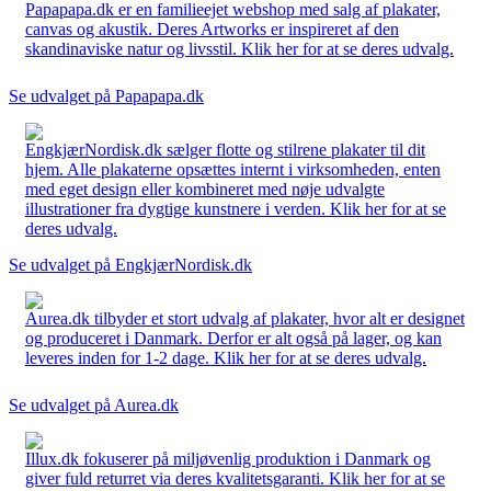
Papapapa.dk er en familieejet webshop med salg af plakater,
canvas og akustik. Deres Artworks er inspireret af den
skandinaviske natur og livsstil. Klik her for at se deres udvalg.
Se udvalget på Papapapa.dk
EngkjærNordisk.dk sælger flotte og stilrene plakater til dit
hjem. Alle plakaterne opsættes internt i virksomheden, enten
med eget design eller kombineret med nøje udvalgte
illustrationer fra dygtige kunstnere i verden. Klik her for at se
deres udvalg.
Se udvalget på EngkjærNordisk.dk
Aurea.dk tilbyder et stort udvalg af plakater, hvor alt er designet
og produceret i Danmark. Derfor er alt også på lager, og kan
leveres inden for 1-2 dage. Klik her for at se deres udvalg.
Se udvalget på Aurea.dk
Illux.dk fokuserer på miljøvenlig produktion i Danmark og
giver fuld returret via deres kvalitetsgaranti. Klik her for at se