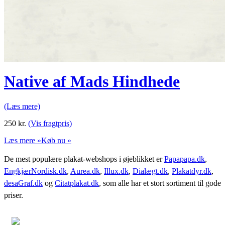
Native af Mads Hindhede
(Læs mere)
250
kr.
(Vis fragtpris)
Læs mere »
Køb nu »
De mest populære plakat-webshops i øjeblikket er
Papapapa.dk
,
EngkjærNordisk.dk
,
Aurea.dk
,
Illux.dk
,
Dialægt.dk
,
Plakatdyr.dk
,
desaGraf.dk
og
Citatplakat.dk
, som alle har et stort sortiment til gode
priser.