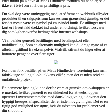
efter tilbud på Native af Mads Hindhede forinden du handler, så du
ikke er i tvivl om at få den prisbilligste pris.
Du skal dog være omhyggelig med, at såfremt en webbutik tilbyder
produkter til en salgspris som kan ses som grænseløst gunstig, er det
for det meste være et symbol på en svindel butik. Bestillinger med
kort er i hvert fald dækket ind under en ordning, hvilket forsvarer
dig som køber overfor bedrageriske internet webshops.
Vi anbefaler generelt bestillinger med betalingskort eller
mobilbetaling. Som en alternativ mulighed kan du drage nytte af et
afbetalingstilbud fra eksempelvis ViaBill, såfremt du higer efter at
honorere pengene over flere uger.
Forinden folk bestiller på en Mads Hindhede e-forretning kan man
faktisk tage stilling til e-butikkens vilkår, men det er uden tvivl et
omfattende projekt.
En nemmere løsning kunne derfor være at granske om e-shoppen er
e-mærket, hvilket generelt er en sikkerhed for at webshoppen
opererer i overensstemmelse med dansk lovgivning, udover at den
hyppigt besøges af specialister der er inde i lovgivningen. Det er en
rigtig god mulighed for støtte, hvis du udsættes for problemer ved
din shopping.