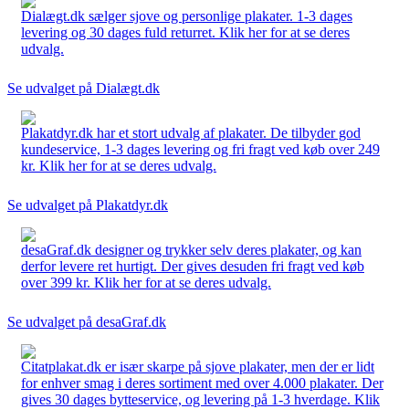
Dialægt.dk sælger sjove og personlige plakater. 1-3 dages
levering og 30 dages fuld returret. Klik her for at se deres
udvalg.
Se udvalget på Dialægt.dk
Plakatdyr.dk har et stort udvalg af plakater. De tilbyder god
kundeservice, 1-3 dages levering og fri fragt ved køb over 249
kr. Klik her for at se deres udvalg.
Se udvalget på Plakatdyr.dk
desaGraf.dk designer og trykker selv deres plakater, og kan
derfor levere ret hurtigt. Der gives desuden fri fragt ved køb
over 399 kr. Klik her for at se deres udvalg.
Se udvalget på desaGraf.dk
Citatplakat.dk er især skarpe på sjove plakater, men der er lidt
for enhver smag i deres sortiment med over 4.000 plakater. Der
gives 30 dages bytteservice, og levering på 1-3 hverdage. Klik