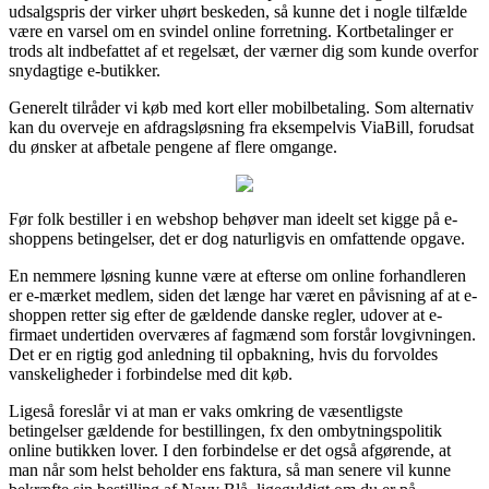
udsalgspris der virker uhørt beskeden, så kunne det i nogle tilfælde
være en varsel om en svindel online forretning. Kortbetalinger er
trods alt indbefattet af et regelsæt, der værner dig som kunde overfor
snydagtige e-butikker.
Generelt tilråder vi køb med kort eller mobilbetaling. Som alternativ
kan du overveje en afdragsløsning fra eksempelvis ViaBill, forudsat
du ønsker at afbetale pengene af flere omgange.
Før folk bestiller i en webshop behøver man ideelt set kigge på e-
shoppens betingelser, det er dog naturligvis en omfattende opgave.
En nemmere løsning kunne være at efterse om online forhandleren
er e-mærket medlem, siden det længe har været en påvisning af at e-
shoppen retter sig efter de gældende danske regler, udover at e-
firmaet undertiden overværes af fagmænd som forstår lovgivningen.
Det er en rigtig god anledning til opbakning, hvis du forvoldes
vanskeligheder i forbindelse med dit køb.
Ligeså foreslår vi at man er vaks omkring de væsentligste
betingelser gældende for bestillingen, fx den ombytningspolitik
online butikken lover. I den forbindelse er det også afgørende, at
man når som helst beholder ens faktura, så man senere vil kunne