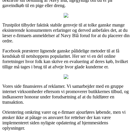
bekræfte sin bestilling af Navy Blå, ligegyldigt om du er på
gaveindkøb til en pige eller dreng.
Trustpilot tilbyder faktisk stabile genveje til at tolke ganske mange
eksisterende konsumenters erfaringer og derved anbefales det, at du
læser e-firmaets anmeldelser af Navy Blå forud for at du placerer din
ordre.
Facebook præsterer lignende ganske pålidelige metoder til at få
kendskab til netshoppens popularitet. Her ser vi en del online
forretninger hvor folk kan skrive en evaluering af deres køb, hvilket
tillige må tages i brug til at afveje hvor glade kunderne er.
Vores side finansieres af reklamer. Vi samarbejder med en gruppe
internet virksomheder eftersom vi promoverer butikkernes tilbud, og
indkasserer honorar under forudsætning af at du fuldfører en
transaktion.
Orientering omkring varer og e-firmaer ajourføres løbende, men vi
ønsker ikke at påtage os ansvaret for rettelser der kan være
implementeret siden nyligste opdatering af hjemmesidens
oplysninger.