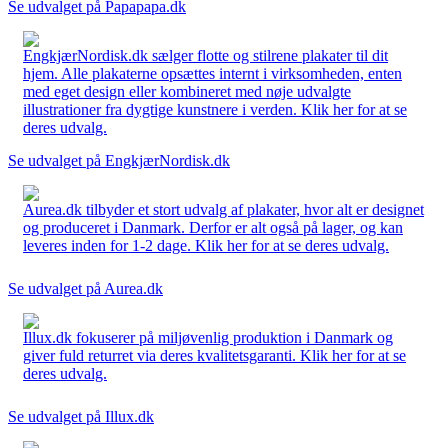
Se udvalget på Papapapa.dk
EngkjærNordisk.dk sælger flotte og stilrene plakater til dit
hjem. Alle plakaterne opsættes internt i virksomheden, enten
med eget design eller kombineret med nøje udvalgte
illustrationer fra dygtige kunstnere i verden. Klik her for at se
deres udvalg.
Se udvalget på EngkjærNordisk.dk
Aurea.dk tilbyder et stort udvalg af plakater, hvor alt er designet
og produceret i Danmark. Derfor er alt også på lager, og kan
leveres inden for 1-2 dage. Klik her for at se deres udvalg.
Se udvalget på Aurea.dk
Illux.dk fokuserer på miljøvenlig produktion i Danmark og
giver fuld returret via deres kvalitetsgaranti. Klik her for at se
deres udvalg.
Se udvalget på Illux.dk