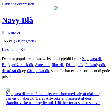
Gudenaa ekspressen
Navy Blå
(Læs mere)
165
kr.
(Vis fragtpris)
Læs mere »
Køb nu »
De mest populære plakat-webshops i øjeblikket er
Papapapa.dk
,
EngkjærNordisk.dk
,
Aurea.dk
,
Illux.dk
,
Dialægt.dk
,
Plakatdyr.dk
,
desaGraf.dk
og
Citatplakat.dk
, som alle har et stort sortiment til gode
priser.
Papapapa.dk er en familieejet webshop med salg af plakater,
canvas og akustik. Deres Artworks er inspireret af den
skandinaviske natur og livsstil. Klik her for at se deres udvalg.