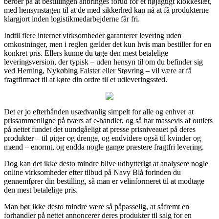
beroer på at bestillingen anbringes forud for et nøjagtigt klokkeslæt,
med hensynstagen til at de med sikkerhed kan nå at få produkterne
klargjort inden logistikmedarbejderne får fri.
Indtil flere internet virksomheder garanterer levering uden
omkostninger, men i reglen gælder det kun hvis man bestiller for en
konkret pris. Ellers kunne du tage den mest betalelige
leveringsversion, der typisk – uden hensyn til om du befinder sig
ved Herning, Nykøbing Falster eller Støvring – vil være at få
fragtfirmaet til at køre din ordre til et udleveringssted.
Det er jo efterhånden usædvanlig simpelt for alle og enhver at
prissammenligne på tværs af e-handler, og så har massevis af outlets
på nettet fundet det uundgåeligt at presse prisniveauet på deres
produkter – til piger og drenge, og endvidere også til kvinder og
mænd – enormt, og endda nogle gange præstere fragtfri levering.
Dog kan det ikke desto mindre blive udbytterigt at analysere nogle
online virksomheder efter tilbud på Navy Blå forinden du
gennemfører din bestilling, så man er velinformeret til at modtage
den mest betalelige pris.
Man bør ikke desto mindre være så påpasselig, at såfremt en
forhandler på nettet annoncerer deres produkter til salg for en