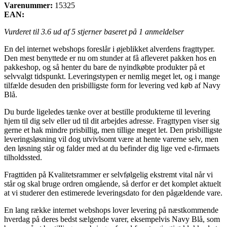
Varenummer:
15325
EAN:
Vurderet til
3.6
ud af 5 stjerner baseret på
1
anmeldelser
En del internet webshops foreslår i øjeblikket alverdens fragttyper.
Den mest benyttede er nu om stunder at få afleveret pakken hos en
pakkeshop, og så henter du bare de nyindkøbte produkter på et
selvvalgt tidspunkt. Leveringstypen er nemlig meget let, og i mange
tilfælde desuden den prisbilligste form for levering ved køb af Navy
Blå.
Du burde ligeledes tænke over at bestille produkterne til levering
hjem til dig selv eller ud til dit arbejdes adresse. Fragttypen viser sig
gerne et hak mindre prisbillig, men tillige meget let. Den prisbilligste
leveringsløsning vil dog utvivlsomt være at hente varerne selv, men
den løsning står og falder med at du befinder dig lige ved e-firmaets
tilholdssted.
Fragttiden på Kvalitetsrammer er selvfølgelig ekstremt vital når vi
står og skal bruge ordren omgående, så derfor er det komplet aktuelt
at vi studerer den estimerede leveringsdato for den pågældende vare.
En lang række internet webshops lover levering på næstkommende
hverdag på deres bedst sælgende varer, eksempelvis Navy Blå, som