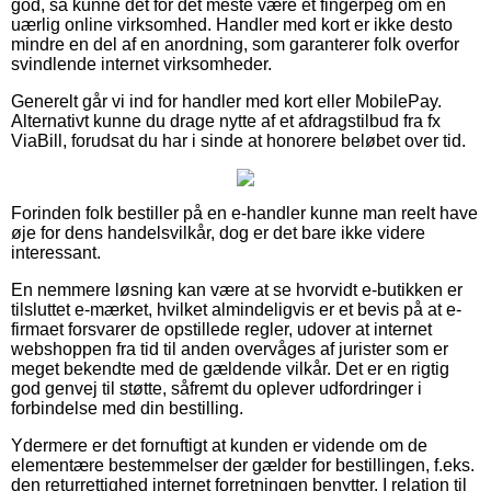
god, så kunne det for det meste være et fingerpeg om en
uærlig online virksomhed. Handler med kort er ikke desto
mindre en del af en anordning, som garanterer folk overfor
svindlende internet virksomheder.
Generelt går vi ind for handler med kort eller MobilePay.
Alternativt kunne du drage nytte af et afdragstilbud fra fx
ViaBill, forudsat du har i sinde at honorere beløbet over tid.
Forinden folk bestiller på en e-handler kunne man reelt have
øje for dens handelsvilkår, dog er det bare ikke videre
interessant.
En nemmere løsning kan være at se hvorvidt e-butikken er
tilsluttet e-mærket, hvilket almindeligvis er et bevis på at e-
firmaet forsvarer de opstillede regler, udover at internet
webshoppen fra tid til anden overvåges af jurister som er
meget bekendte med de gældende vilkår. Det er en rigtig
god genvej til støtte, såfremt du oplever udfordringer i
forbindelse med din bestilling.
Ydermere er det fornuftigt at kunden er vidende om de
elementære bestemmelser der gælder for bestillingen, f.eks.
den returrettighed internet forretningen benytter. I relation til