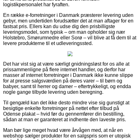
logistikpersonalet har fyraften.
En række e-forretninger i Danmark præsterer levering uden
gebyr, men undertiden forudsætter det at man aftager for en
fastsat pris. Ellers kan du udse dig den prisbilligste
leveringsmodel, som typisk – om man opholder sig nær
Holstebro, Smørumnedre eller Sorø – vil blive at få dem til at
levere produkterne til et udleveringssted.
Det har vist sig at være særligt gnidningsløst for os alle at
prissammenligne på flere internet handler, og derfor har
masser af internet forretninger i Danmark ikke kunne slippe
for at presse salgsværdien på deres varer – til børn og
babyer, samt til herrer og damer – eftertrykkeligt, og endda
nogle gange tilbyde levering uden beregning.
Til gengæld kan det ikke desto mindre vise sig gunstigt at
besigtige enkelte forretninger på nettet efter tilbud på
Odense plakat – hvid før du gennemfører din bestilling,
sådan at man er garanteret at indhente den laveste pris.
Man bør lige meget hvad være årvågen med, at når en
webshop sælger produkter for en salgspris som er utopisk