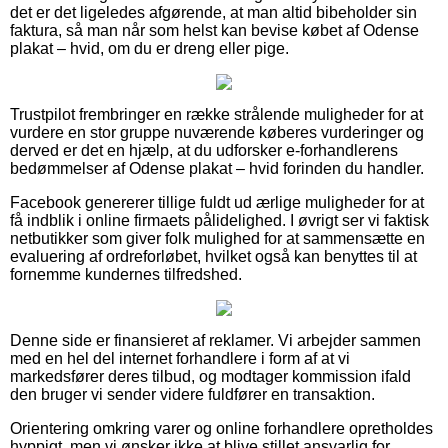
det er det ligeledes afgørende, at man altid bibeholder sin
faktura, så man når som helst kan bevise købet af Odense
plakat – hvid, om du er dreng eller pige.
Trustpilot frembringer en række strålende muligheder for at
vurdere en stor gruppe nuværende køberes vurderinger og
derved er det en hjælp, at du udforsker e-forhandlerens
bedømmelser af Odense plakat – hvid forinden du handler.
Facebook genererer tillige fuldt ud ærlige muligheder for at
få indblik i online firmaets pålidelighed. I øvrigt ser vi faktisk
netbutikker som giver folk mulighed for at sammensætte en
evaluering af ordreforløbet, hvilket også kan benyttes til at
fornemme kundernes tilfredshed.
Denne side er finansieret af reklamer. Vi arbejder sammen
med en hel del internet forhandlere i form af at vi
markedsfører deres tilbud, og modtager kommission ifald
den bruger vi sender videre fuldfører en transaktion.
Orientering omkring varer og online forhandlere opretholdes
hyppigt, men vi ønsker ikke at blive stillet ansvarlig for