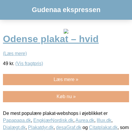
Gudenaa ekspressen
Odense plakat – hvid
(Læs mere)
49
kr.
(Vis fragtpris)
Læs mere »
Køb nu »
De mest populære plakat-webshops i øjeblikket er
Papapapa.dk
,
EngkjærNordisk.dk
,
Aurea.dk
,
Illux.dk
,
Dialægt.dk
,
Plakatdyr.dk
,
desaGraf.dk
og
Citatplakat.dk
, som