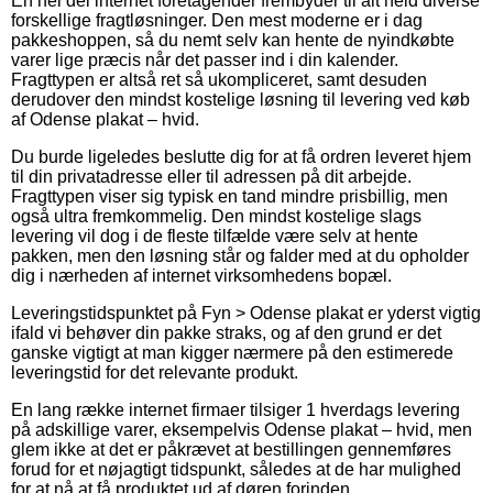
En hel del internet foretagender frembyder til alt held diverse
forskellige fragtløsninger. Den mest moderne er i dag
pakkeshoppen, så du nemt selv kan hente de nyindkøbte
varer lige præcis når det passer ind i din kalender.
Fragttypen er altså ret så ukompliceret, samt desuden
derudover den mindst kostelige løsning til levering ved køb
af Odense plakat – hvid.
Du burde ligeledes beslutte dig for at få ordren leveret hjem
til din privatadresse eller til adressen på dit arbejde.
Fragttypen viser sig typisk en tand mindre prisbillig, men
også ultra fremkommelig. Den mindst kostelige slags
levering vil dog i de fleste tilfælde være selv at hente
pakken, men den løsning står og falder med at du opholder
dig i nærheden af internet virksomhedens bopæl.
Leveringstidspunktet på Fyn > Odense plakat er yderst vigtig
ifald vi behøver din pakke straks, og af den grund er det
ganske vigtigt at man kigger nærmere på den estimerede
leveringstid for det relevante produkt.
En lang række internet firmaer tilsiger 1 hverdags levering
på adskillige varer, eksempelvis Odense plakat – hvid, men
glem ikke at det er påkrævet at bestillingen gennemføres
forud for et nøjagtigt tidspunkt, således at de har mulighed
for at nå at få produktet ud af døren forinden