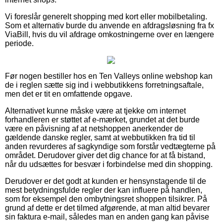
Vi foreslår generelt shopping med kort eller mobilbetaling.
Som et alternativ burde du anvende en afdragsløsning fra fx
ViaBill, hvis du vil afdrage omkostningerne over en længere
periode.
Før nogen bestiller hos en Ten Valleys online webshop kan
de i reglen sætte sig ind i webbutikkens forretningsaftale,
men det er tit en omfattende opgave.
Alternativet kunne måske være at tjekke om internet
forhandleren er støttet af e-mærket, grundet at det burde
være en påvisning af at netshoppen anerkender de
gældende danske regler, samt at webbutikken fra tid til
anden revurderes af sagkyndige som forstår vedtægterne på
området. Derudover giver det dig chance for at få bistand,
når du udsættes for besvær i forbindelse med din shopping.
Derudover er det godt at kunden er hensynstagende til de
mest betydningsfulde regler der kan influere på handlen,
som for eksempel den ombytningsret shoppen tilsikrer. På
grund af dette er det tilmed afgørende, at man altid bevarer
sin faktura e-mail, således man en anden gang kan påvise