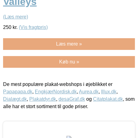
Valleys
(Læs mere)
250
kr.
(Vis fragtpris)
Læs mere »
Køb nu »
De mest populære plakat-webshops i øjeblikket er
Papapapa.dk
,
EngkjærNordisk.dk
,
Aurea.dk
,
Illux.dk
,
Dialægt.dk
,
Plakatdyr.dk
,
desaGraf.dk
og
Citatplakat.dk
, som
alle har et stort sortiment til gode priser.