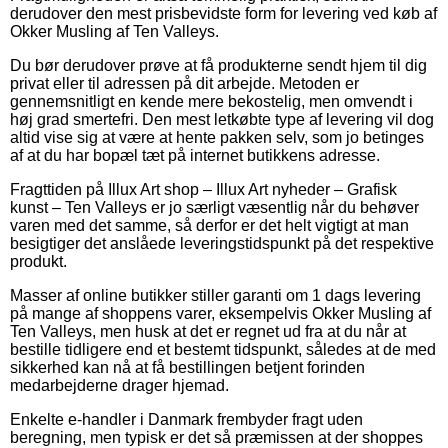
derudover den mest prisbevidste form for levering ved køb af
Okker Musling af Ten Valleys.
Du bør derudover prøve at få produkterne sendt hjem til dig
privat eller til adressen på dit arbejde. Metoden er
gennemsnitligt en kende mere bekostelig, men omvendt i
høj grad smertefri. Den mest letkøbte type af levering vil dog
altid vise sig at være at hente pakken selv, som jo betinges
af at du har bopæl tæt på internet butikkens adresse.
Fragttiden på Illux Art shop – Illux Art nyheder – Grafisk
kunst – Ten Valleys er jo særligt væsentlig når du behøver
varen med det samme, så derfor er det helt vigtigt at man
besigtiger det anslåede leveringstidspunkt på det respektive
produkt.
Masser af online butikker stiller garanti om 1 dags levering
på mange af shoppens varer, eksempelvis Okker Musling af
Ten Valleys, men husk at det er regnet ud fra at du når at
bestille tidligere end et bestemt tidspunkt, således at de med
sikkerhed kan nå at få bestillingen betjent forinden
medarbejderne drager hjemad.
Enkelte e-handler i Danmark frembyder fragt uden
beregning, men typisk er det så præmissen at der shoppes