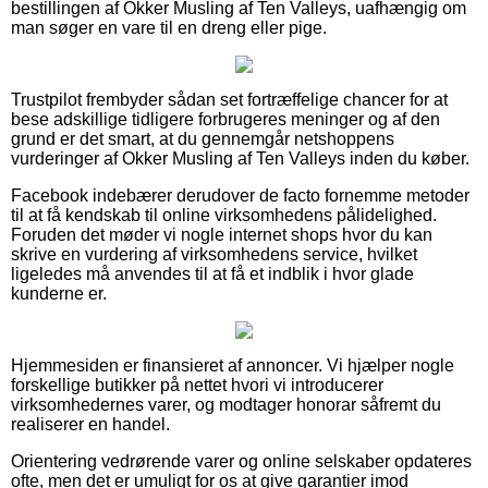
bestillingen af Okker Musling af Ten Valleys, uafhængig om
man søger en vare til en dreng eller pige.
Trustpilot frembyder sådan set fortræffelige chancer for at
bese adskillige tidligere forbrugeres meninger og af den
grund er det smart, at du gennemgår netshoppens
vurderinger af Okker Musling af Ten Valleys inden du køber.
Facebook indebærer derudover de facto fornemme metoder
til at få kendskab til online virksomhedens pålidelighed.
Foruden det møder vi nogle internet shops hvor du kan
skrive en vurdering af virksomhedens service, hvilket
ligeledes må anvendes til at få et indblik i hvor glade
kunderne er.
Hjemmesiden er finansieret af annoncer. Vi hjælper nogle
forskellige butikker på nettet hvori vi introducerer
virksomhedernes varer, og modtager honorar såfremt du
realiserer en handel.
Orientering vedrørende varer og online selskaber opdateres
ofte, men det er umuligt for os at give garantier imod