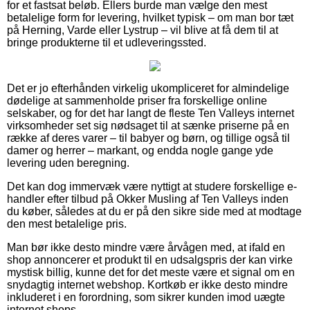
for et fastsat beløb. Ellers burde man vælge den mest
betalelige form for levering, hvilket typisk – om man bor tæt
på Herning, Varde eller Lystrup – vil blive at få dem til at
bringe produkterne til et udleveringssted.
Det er jo efterhånden virkelig ukompliceret for almindelige
dødelige at sammenholde priser fra forskellige online
selskaber, og for det har langt de fleste Ten Valleys internet
virksomheder set sig nødsaget til at sænke priserne på en
række af deres varer – til babyer og børn, og tillige også til
damer og herrer – markant, og endda nogle gange yde
levering uden beregning.
Det kan dog immervæk være nyttigt at studere forskellige e-
handler efter tilbud på Okker Musling af Ten Valleys inden
du køber, således at du er på den sikre side med at modtage
den mest betalelige pris.
Man bør ikke desto mindre være årvågen med, at ifald en
shop annoncerer et produkt til en udsalgspris der kan virke
mystisk billig, kunne det for det meste være et signal om en
snydagtig internet webshop. Kortkøb er ikke desto mindre
inkluderet i en forordning, som sikrer kunden imod uægte
internet shops.