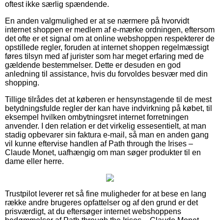
oftest ikke særlig spændende.
En anden valgmulighed er at se nærmere på hvorvidt
internet shoppen er medlem af e-mærke ordningen, eftersom
det ofte er et signal om at online webshoppen respekterer de
opstillede regler, foruden at internet shoppen regelmæssigt
føres tilsyn med af jurister som har meget erfaring med de
gældende bestemmelser. Dette er desuden en god
anledning til assistance, hvis du forvoldes besvær med din
shopping.
Tillige tilrådes det at køberen er hensynstagende til de mest
betydningsfulde regler der kan have indvirkning på købet, til
eksempel hvilken ombytningsret internet forretningen
anvender. I den relation er det virkelig essesentielt, at man
stadig opbevarer sin faktura e-mail, så man en anden gang
vil kunne eftervise handlen af Path through the Irises –
Claude Monet, uafhængig om man søger produkter til en
dame eller herre.
Trustpilot leverer ret så fine muligheder for at bese en lang
række andre brugeres opfattelser og af den grund er det
prisværdigt, at du eftersøger internet webshoppens