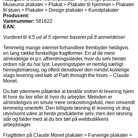
Museums plakater > Plakat > Plakater til hjemmet > Plakater
til stuen > Plakater > Design plakater > Kunstplakater
Producent:
Varenummer:
581622
EAN:
Vurderet til
4.5
ud af 5 stjerner baseret på
8
anmeldelser
Temmelig mange internet forhandlere frembyder heldigvis
en lang række forskellige fragtformer. En af de mest
almindelige er p.t. afhentningssteder, hvor du selv henter
ordren når du har lyst. Leveringstypen er nemlig særligt
hensigtsmæssig, og oftest derudover den mindst kostelige
slags levering ved køb af Path through the Irises – Claude
Monet.
Du bør ydermere påtænke at bestille ordren til levering hjem
til hvor du bor eller til hvor du arbejder. Metoden er
almindeligvis en smule mere omkostningsfuld, men omvendt
temmelig smertefri. Den billigste løsning til levering vil dog
utvivlsomt være at hente produkterne selv, men den løsning
står og falder med at du bor tæt på webbutikkens
arbejdslager.
Fragttiden på Claude Monet plakater > Farverige plakater >