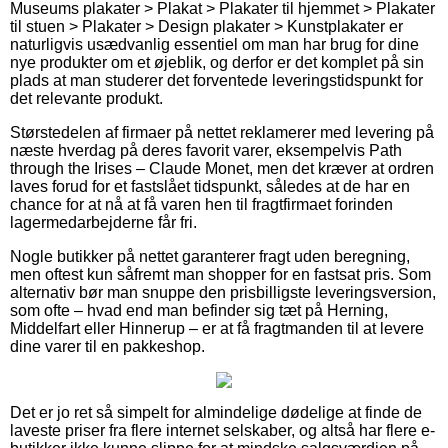
Museums plakater > Plakat > Plakater til hjemmet > Plakater
til stuen > Plakater > Design plakater > Kunstplakater er
naturligvis usædvanlig essentiel om man har brug for dine
nye produkter om et øjeblik, og derfor er det komplet på sin
plads at man studerer det forventede leveringstidspunkt for
det relevante produkt.
Størstedelen af firmaer på nettet reklamerer med levering på
næste hverdag på deres favorit varer, eksempelvis Path
through the Irises – Claude Monet, men det kræver at ordren
laves forud for et fastslået tidspunkt, således at de har en
chance for at nå at få varen hen til fragtfirmaet forinden
lagermedarbejderne får fri.
Nogle butikker på nettet garanterer fragt uden beregning,
men oftest kun såfremt man shopper for en fastsat pris. Som
alternativ bør man snuppe den prisbilligste leveringsversion,
som ofte – hvad end man befinder sig tæt på Herning,
Middelfart eller Hinnerup – er at få fragtmanden til at levere
dine varer til en pakkeshop.
Det er jo ret så simpelt for almindelige dødelige at finde de
laveste priser fra flere internet selskaber, og altså har flere e-