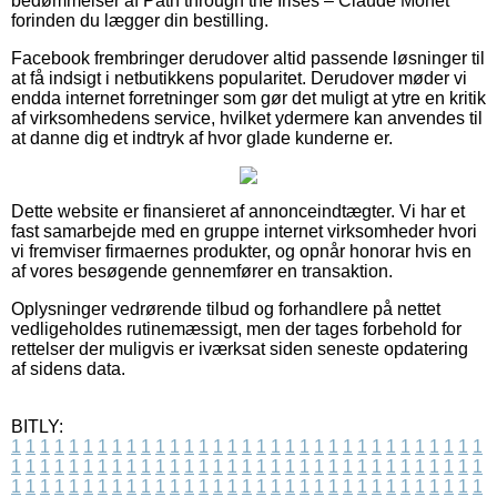
bedømmelser af Path through the Irises – Claude Monet
forinden du lægger din bestilling.
Facebook frembringer derudover altid passende løsninger til
at få indsigt i netbutikkens popularitet. Derudover møder vi
endda internet forretninger som gør det muligt at ytre en kritik
af virksomhedens service, hvilket ydermere kan anvendes til
at danne dig et indtryk af hvor glade kunderne er.
Dette website er finansieret af annonceindtægter. Vi har et
fast samarbejde med en gruppe internet virksomheder hvori
vi fremviser firmaernes produkter, og opnår honorar hvis en
af vores besøgende gennemfører en transaktion.
Oplysninger vedrørende tilbud og forhandlere på nettet
vedligeholdes rutinemæssigt, men der tages forbehold for
rettelser der muligvis er iværksat siden seneste opdatering
af sidens data.
BITLY:
1
1
1
1
1
1
1
1
1
1
1
1
1
1
1
1
1
1
1
1
1
1
1
1
1
1
1
1
1
1
1
1
1
1
1
1
1
1
1
1
1
1
1
1
1
1
1
1
1
1
1
1
1
1
1
1
1
1
1
1
1
1
1
1
1
1
1
1
1
1
1
1
1
1
1
1
1
1
1
1
1
1
1
1
1
1
1
1
1
1
1
1
1
1
1
1
1
1
1