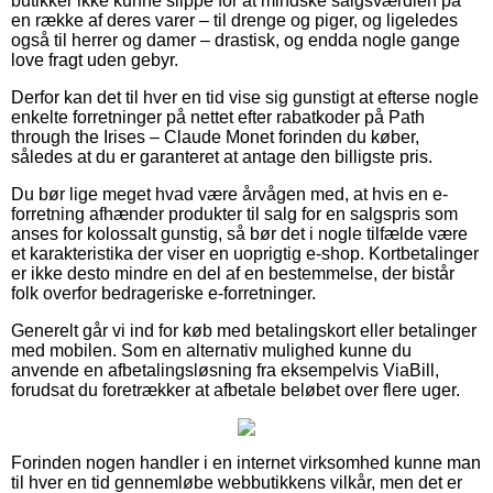
butikker ikke kunne slippe for at mindske salgsværdien på
en række af deres varer – til drenge og piger, og ligeledes
også til herrer og damer – drastisk, og endda nogle gange
love fragt uden gebyr.
Derfor kan det til hver en tid vise sig gunstigt at efterse nogle
enkelte forretninger på nettet efter rabatkoder på Path
through the Irises – Claude Monet forinden du køber,
således at du er garanteret at antage den billigste pris.
Du bør lige meget hvad være årvågen med, at hvis en e-
forretning afhænder produkter til salg for en salgspris som
anses for kolossalt gunstig, så bør det i nogle tilfælde være
et karakteristika der viser en uoprigtig e-shop. Kortbetalinger
er ikke desto mindre en del af en bestemmelse, der bistår
folk overfor bedrageriske e-forretninger.
Generelt går vi ind for køb med betalingskort eller betalinger
med mobilen. Som en alternativ mulighed kunne du
anvende en afbetalingsløsning fra eksempelvis ViaBill,
forudsat du foretrækker at afbetale beløbet over flere uger.
Forinden nogen handler i en internet virksomhed kunne man
til hver en tid gennemløbe webbutikkens vilkår, men det er