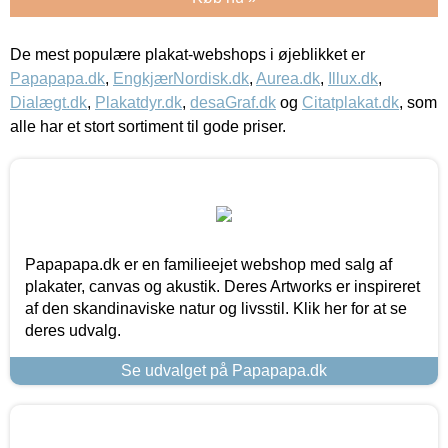
De mest populære plakat-webshops i øjeblikket er
Papapapa.dk
,
EngkjærNordisk.dk
,
Aurea.dk
,
Illux.dk
,
Dialægt.dk
,
Plakatdyr.dk
,
desaGraf.dk
og
Citatplakat.dk
, som
alle har et stort sortiment til gode priser.
Papapapa.dk er en familieejet webshop med salg af
plakater, canvas og akustik. Deres Artworks er inspireret
af den skandinaviske natur og livsstil. Klik her for at se
deres udvalg.
Se udvalget på Papapapa.dk