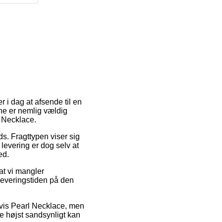
r i dag at afsende til en
ne er nemlig vældig
l Necklace.
ds. Fragttypen viser sig
levering er dog selv at
ed.
at vi mangler
leveringstiden på den
vis Pearl Necklace, men
de højst sandsynligt kan