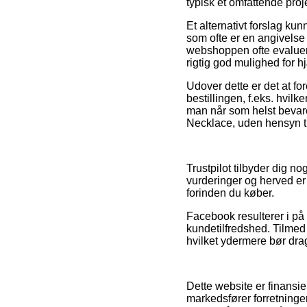
typisk et omfattende proj
Et alternativt forslag k
som ofte er en angivelse
webshoppen ofte evaluer
rigtig god mulighed for 
Udover dette er det at f
bestillingen, f.eks. hvilk
man når som helst bevare
Necklace, uden hensyn ti
Trustpilot tilbyder dig
vurderinger og herved e
forinden du køber.
Facebook resulterer i på 
kundetilfredshed. Tilme
hvilket ydermere bør drage
Dette website er finansi
markedsfører forretning