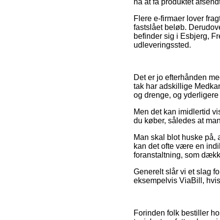
nå at få produktet afsend
Flere e-firmaer lover fra
fastslået beløb. Derudov
befinder sig i Esbjerg, Fr
udleveringssted.
Det er jo efterhånden mege
tak har adskillige Medkant
og drenge, og yderligere 
Men det kan imidlertid vis
du køber, således at man 
Man skal blot huske på, at
kan det ofte være en ind
foranstaltning, som dække
Generelt slår vi et slag f
eksempelvis ViaBill, hvi
Forinden folk bestiller 