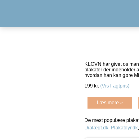
KLOVN har givet os mange
plakater der indeholder 
hvordan han kan gøre Mi
199
kr.
(Vis fragtpris)
Læs mere »
De mest populære plakat
Dialægt.dk
,
Plakatdyr.dk