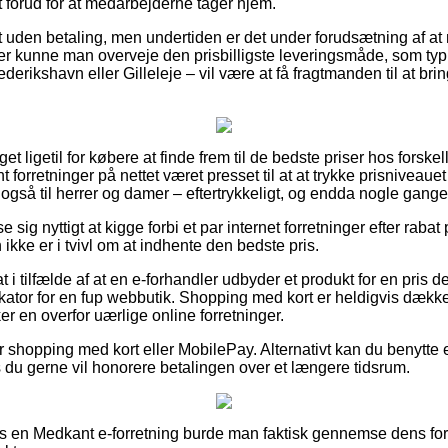
t forud for at medarbejderne tager hjem.
gt uden betaling, men undertiden er det under forudsætning af at m
er kunne man overveje den prisbilligste leveringsmåde, som ty
ederikshavn eller Gilleleje – vil være at få fragtmanden til at bring
t ligetil for købere at finde frem til de bedste priser hos forskell
 forretninger på nettet været presset til at at trykke prisniveauet
også til herrer og damer – eftertrykkeligt, og endda nogle gange s
e sig nyttigt at kigge forbi et par internet forretninger efter rab
ikke er i tvivl om at indhente den bedste pris.
 i tilfælde af at en e-forhandler udbyder et produkt for en pris de
ikator for en fup webbutik. Shopping med kort er heldigvis dækk
r en overfor uærlige online forretninger.
or shopping med kort eller MobilePay. Alternativt kan du benytte e
s du gerne vil honorere betalingen over et længere tidsrum.
hos en Medkant e-forretning burde man faktisk gennemse dens forr