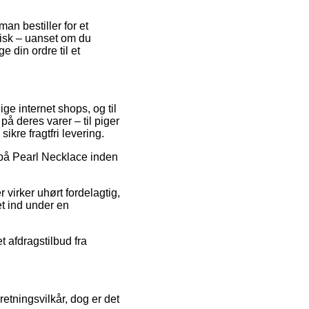
an bestiller for et
pisk – uanset om du
e din ordre til et
ige internet shops, og til
 på deres varer – til piger
ikre fragtfri levering.
at på Pearl Necklace inden
r virker uhørt fordelagtig,
et ind under en
t afdragstilbud fra
etningsvilkår, dog er det