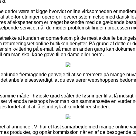
ekt.
unne derfor være at kigge hvorvidt online virksomheden er medle
 af at e-forretningen opererer i overensstemmelse med dansk lov
es af eksperter som er meget bekendte med de gældende best
hjælpende service, når du møder problemstillinger i processen 
oretrække at kunden er opmærksom på de mest aktuelle betingels
en returneringsret online butikken benytter. På grund af dette er de
r sin kvittering på e-mail, så man en anden gang kan dokument
l om man skal købe gave til en dame eller herre.
 nogenlunde fremragende genveje til at se nærmere på mange nu
r det anbefalelsesværdigt, at du evaluerer webshoppens bedøm
samme måde i højeste grad strålende løsninger til at få indsigt 
d ser vi endda netshops hvor man kan sammensætte en vurderin
s fordel af til at få et indtryk af kundetilfredsheden.
eret af annoncer. Vi har et fast samarbejde med mange online va
ernes produkter, og opnår kommission når en af de besøgende p