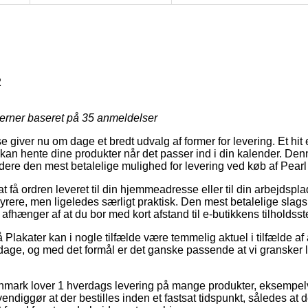
2
jerner baseret på
35
anmeldelser
 giver nu om dage et bredt udvalg af former for levering. Et hit e
kan hente dine produkter når det passer ind i din kalender. Den
idere den mest betalelige mulighed for levering ved køb af Pear
t få ordren leveret til din hjemmeadresse eller til din arbejdspla
rere, men ligeledes særligt praktisk. Den mest betalelige slags 
 afhænger af at du bor med kort afstand til e-butikkens tilholdsst
lakater kan i nogle tilfælde være temmelig aktuel i tilfælde af 
 dage, og med det formål er det ganske passende at vi gransker 
mark lover 1 hverdags levering på mange produkter, eksempel
diggør at der bestilles inden et fastsat tidspunkt, således at 