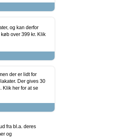
ter, og kan derfor
d køb over 399 kr. Klik
en der er lidt for
lakater. Der gives 30
Klik her for at se
 fra bl.a. deres
mer og