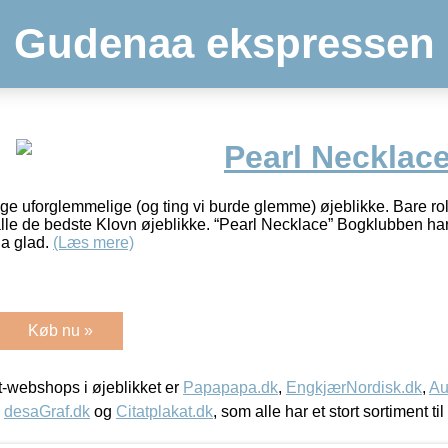
Gudenaa ekspressen
Pearl Necklac
 uforglemmelige (og ting vi burde glemme) øjeblikke. Bare roli
alle de bedste Klovn øjeblikke. “Pearl Necklace” Bogklubben har
a glad.
(Læs mere)
Køb nu »
-webshops i øjeblikket er
Papapapa.dk
,
EngkjærNordisk.dk
,
Au
,
desaGraf.dk
og
Citatplakat.dk
, som alle har et stort sortiment ti