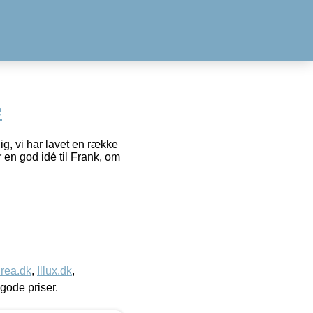
e
g, vi har lavet en række
 en god idé til Frank, om
rea.dk
,
Illux.dk
,
l gode priser.