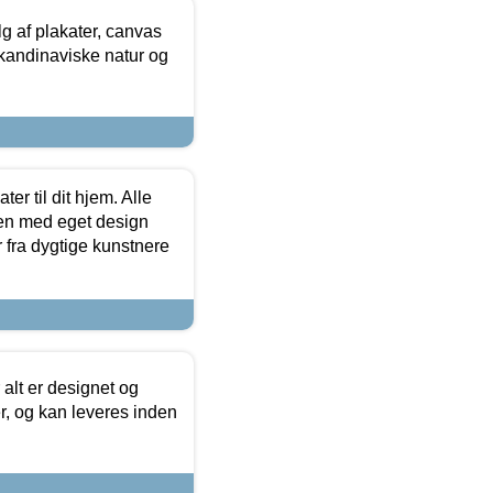
 af plakater, canvas
skandinaviske natur og
er til dit hjem. Alle
ten med eget design
r fra dygtige kunstnere
 alt er designet og
r, og kan leveres inden