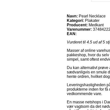
Navn:
Pearl Necklace
Kategori:
Plakater
Producent:
Medkant
Varenummer:
3748422
EAN:
Vurderet til
4.5
ud af 5 st
Masser af online varehuse
pakkeshop, hvor du selv 
simpel, samt oftest endv
Du kan alternativt prøve a
sædvanligvis en smule dy
hente ordren, hvilket dog
Leveringshastigheden på P
produkterne inden for få
vedkommende vare.
En masse netshops i Dan
vær vagtsom da det nødven