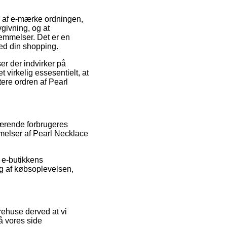
m af e-mærke ordningen,
givning, og at
emmelser. Det er en
med din shopping.
er der indvirker på
t virkelig essesentielt, at
ere ordren af Pearl
værende forbrugeres
melser af Pearl Necklace
i e-butikkens
g af købsoplevelsen,
rehuse derved at vi
å vores side