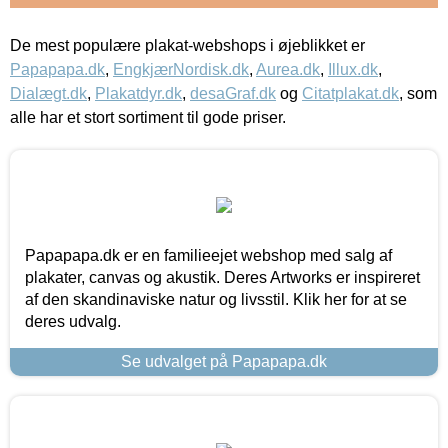
De mest populære plakat-webshops i øjeblikket er
Papapapa.dk
,
EngkjærNordisk.dk
,
Aurea.dk
,
Illux.dk
,
Dialægt.dk
,
Plakatdyr.dk
,
desaGraf.dk
og
Citatplakat.dk
, som
alle har et stort sortiment til gode priser.
Papapapa.dk er en familieejet webshop med salg af
plakater, canvas og akustik. Deres Artworks er inspireret
af den skandinaviske natur og livsstil. Klik her for at se
deres udvalg.
Se udvalget på Papapapa.dk