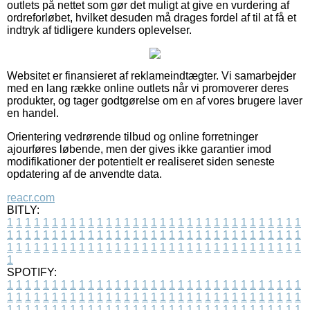
outlets på nettet som gør det muligt at give en vurdering af
ordreforløbet, hvilket desuden må drages fordel af til at få et
indtryk af tidligere kunders oplevelser.
Websitet er finansieret af reklameindtægter. Vi samarbejder
med en lang række online outlets når vi promoverer deres
produkter, og tager godtgørelse om en af vores brugere laver
en handel.
Orientering vedrørende tilbud og online forretninger
ajourføres løbende, men der gives ikke garantier imod
modifikationer der potentielt er realiseret siden seneste
opdatering af de anvendte data.
reacr.com
BITLY:
1
1
1
1
1
1
1
1
1
1
1
1
1
1
1
1
1
1
1
1
1
1
1
1
1
1
1
1
1
1
1
1
1
1
1
1
1
1
1
1
1
1
1
1
1
1
1
1
1
1
1
1
1
1
1
1
1
1
1
1
1
1
1
1
1
1
1
1
1
1
1
1
1
1
1
1
1
1
1
1
1
1
1
1
1
1
1
1
1
1
1
1
1
1
1
1
1
1
1
1
SPOTIFY:
1
1
1
1
1
1
1
1
1
1
1
1
1
1
1
1
1
1
1
1
1
1
1
1
1
1
1
1
1
1
1
1
1
1
1
1
1
1
1
1
1
1
1
1
1
1
1
1
1
1
1
1
1
1
1
1
1
1
1
1
1
1
1
1
1
1
1
1
1
1
1
1
1
1
1
1
1
1
1
1
1
1
1
1
1
1
1
1
1
1
1
1
1
1
1
1
1
1
1