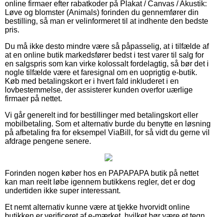
online firmaer efter rabatkoder på Plakat / Canvas / Akustik:
Løve og blomster (Animals) forinden du gennemfører din
bestilling, så man er velinformeret til at indhente den bedste
pris.
Du må ikke desto mindre være så påpasselig, at i tilfælde af
at en online butik markedsfører bedst i test varer til salg for
en salgspris som kan virke kolossalt fordelagtig, så bør det i
nogle tilfælde være et faresignal om en uoprigtig e-butik.
Køb med betalingskort er i hvert fald inkluderet i en
lovbestemmelse, der assisterer kunden overfor uærlige
firmaer på nettet.
Vi går generelt ind for bestillinger med betalingskort eller
mobilbetaling. Som et alternativ burde du benytte en løsning
på afbetaling fra for eksempel ViaBill, for så vidt du gerne vil
afdrage pengene senere.
Forinden nogen køber hos en PAPAPAPA butik på nettet
kan man reelt løbe igennem butikkens regler, det er dog
undertiden ikke super interessant.
Et nemt alternativ kunne være at tjekke hvorvidt online
butikken er verificeret af e-mærket, hvilket bør være et tegn