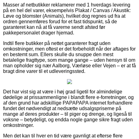
Masser af netbutikker reklamerer med 1 hverdags levering
på en hel del varer, eksempelvis Plakat / Canvas / Akustik:
Løve og blomster (Animals), hvilket dog regnes ud fra at
ordren gennemføres forud for et fast tidspunkt, så de
garanteret kan nå at få varerne sendt afsted før
pakkepersonalet drager hjemad.
Indtil flere butikker på nettet garanterer fragt uden
omkostninger, men oftest er det forbeholdt når der aftages for
en bestemt sum. Ellers skulle du snuppe den mest
betalelige fragttype, som mange gange – uden hensyn til om
man opholder sig nær Aalborg, Værløse eller Vejen – er at få
bragt dine varer til et udleveringssted.
Det har vist sig at være i høj grad ligetil for almindelige
dødelige at prissammenligne i blandt flere e-forretninger, og
af den grund har adskillige PAPAPAPA internet forhandlere
fundet det nødvendigt at nedsætte udsalgspriserne på
mange af deres produkter – til piger og drenge, og ligeså til
voksne – betydeligt, og endda nogle gange sikre fragt uden
omkostninger.
Men det kan til hver en tid være gavnligt at efterse flere