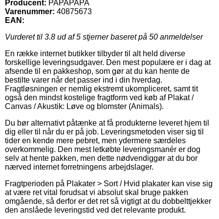
Producent:
PAPAPAPA
Varenummer:
40875673
EAN:
Vurderet til
3.8
ud af 5 stjerner baseret på
50
anmeldelser
En række internet butikker tilbyder til alt held diverse
forskellige leveringsudgaver. Den mest populære er i dag at
afsende til en pakkeshop, som gør at du kan hente de
bestilte varer når det passer ind i din hverdag.
Fragtløsningen er nemlig ekstremt ukompliceret, samt tit
også den mindst kostelige fragtform ved køb af Plakat /
Canvas / Akustik: Løve og blomster (Animals).
Du bør alternativt påtænke at få produkterne leveret hjem til
dig eller til når du er på job. Leveringsmetoden viser sig til
tider en kende mere pebret, men ydermere særdeles
overkommelig. Den mest letkøbte leveringsmanér er dog
selv at hente pakken, men dette nødvendiggør at du bor
nærved internet forretningens arbejdslager.
Fragtperioden på Plakater > Sort / Hvid plakater kan vise sig
at være ret vital forudsat vi absolut skal bruge pakken
omgående, så derfor er det ret så vigtigt at du dobbelttjekker
den anslåede leveringstid ved det relevante produkt.