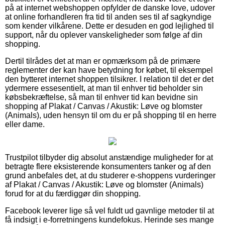
på at internet webshoppen opfylder de danske love, udover
at online forhandleren fra tid til anden ses til af sagkyndige
som kender vilkårene. Dette er desuden en god lejlighed til
support, når du oplever vanskeligheder som følge af din
shopping.
Dertil tilrådes det at man er opmærksom på de primære
reglementer der kan have betydning for købet, til eksempel
den bytteret internet shoppen tilsikrer. I relation til det er det
ydermere essesentielt, at man til enhver tid beholder sin
købsbekræftelse, så man til enhver tid kan bevidne sin
shopping af Plakat / Canvas / Akustik: Løve og blomster
(Animals), uden hensyn til om du er på shopping til en herre
eller dame.
Trustpilot tilbyder dig absolut anstændige muligheder for at
betragte flere eksisterende konsumenters tanker og af den
grund anbefales det, at du studerer e-shoppens vurderinger
af Plakat / Canvas / Akustik: Løve og blomster (Animals)
forud for at du færdiggør din shopping.
Facebook leverer lige så vel fuldt ud gavnlige metoder til at
få indsigt i e-forretningens kundefokus. Herinde ses mange