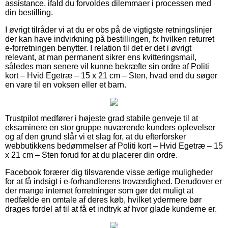
assistance, ifald du forvoldes dilemmaer i processen med
din bestilling.
I øvrigt tilråder vi at du er obs på de vigtigste retningslinjer
der kan have indvirkning på bestillingen, fx hvilken returret
e-forretningen benytter. I relation til det er det i øvrigt
relevant, at man permanent sikrer ens kvitteringsmail,
således man senere vil kunne bekræfte sin ordre af Politi
kort – Hvid Egetræ – 15 x 21 cm – Sten, hvad end du søger
en vare til en voksen eller et barn.
Trustpilot medfører i højeste grad stabile genveje til at
eksaminere en stor gruppe nuværende kunders oplevelser
og af den grund slår vi et slag for, at du efterforsker
webbutikkens bedømmelser af Politi kort – Hvid Egetræ – 15
x 21 cm – Sten forud for at du placerer din ordre.
Facebook forærer dig tilsvarende visse ærlige muligheder
for at få indsigt i e-forhandlerens troværdighed. Derudover er
der mange internet forretninger som gør det muligt at
nedfælde en omtale af deres køb, hvilket ydermere bør
drages fordel af til at få et indtryk af hvor glade kunderne er.