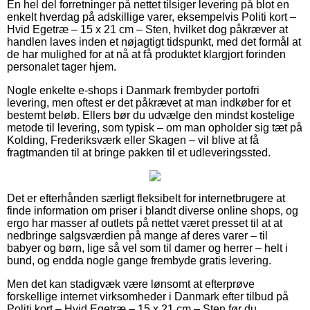
En hel del forretninger på nettet tilsiger levering på blot en
enkelt hverdag på adskillige varer, eksempelvis Politi kort –
Hvid Egetræ – 15 x 21 cm – Sten, hvilket dog påkræver at
handlen laves inden et nøjagtigt tidspunkt, med det formål at
de har mulighed for at nå at få produktet klargjort forinden
personalet tager hjem.
Nogle enkelte e-shops i Danmark frembyder portofri
levering, men oftest er det påkrævet at man indkøber for et
bestemt beløb. Ellers bør du udvælge den mindst kostelige
metode til levering, som typisk – om man opholder sig tæt på
Kolding, Frederiksværk eller Skagen – vil blive at få
fragtmanden til at bringe pakken til et udleveringssted.
Det er efterhånden særligt fleksibelt for internetbrugere at
finde information om priser i blandt diverse online shops, og
ergo har masser af outlets på nettet været presset til at at
nedbringe salgsværdien på mange af deres varer – til
babyer og børn, lige så vel som til damer og herrer – helt i
bund, og endda nogle gange frembyde gratis levering.
Men det kan stadigvæk være lønsomt at efterprøve
forskellige internet virksomheder i Danmark efter tilbud på
Politi kort – Hvid Egetræ – 15 x 21 cm – Sten før du