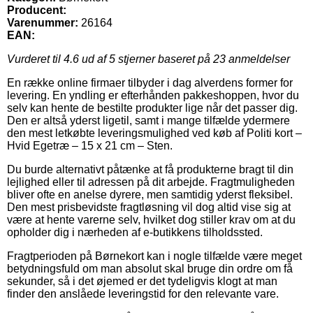
Producent:
Varenummer:
26164
EAN:
Vurderet til
4.6
ud af 5 stjerner baseret på
23
anmeldelser
En række online firmaer tilbyder i dag alverdens former for
levering. En yndling er efterhånden pakkeshoppen, hvor du
selv kan hente de bestilte produkter lige når det passer dig.
Den er altså yderst ligetil, samt i mange tilfælde ydermere
den mest letkøbte leveringsmulighed ved køb af Politi kort –
Hvid Egetræ – 15 x 21 cm – Sten.
Du burde alternativt påtænke at få produkterne bragt til din
lejlighed eller til adressen på dit arbejde. Fragtmuligheden
bliver ofte en anelse dyrere, men samtidig yderst fleksibel.
Den mest prisbevidste fragtløsning vil dog altid vise sig at
være at hente varerne selv, hvilket dog stiller krav om at du
opholder dig i nærheden af e-butikkens tilholdssted.
Fragtperioden på Børnekort kan i nogle tilfælde være meget
betydningsfuld om man absolut skal bruge din ordre om få
sekunder, så i det øjemed er det tydeligvis klogt at man
finder den anslåede leveringstid for den relevante vare.