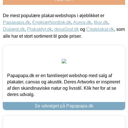
De mest populære plakat-webshops i øjeblikket er
Papapapa.dk
,
EngkjærNordisk.dk
,
Aurea.dk
,
Illux.dk
,
Dialægt.dk
,
Plakatdyr.dk
,
desaGraf.dk
og
Citatplakat.dk
, som
alle har et stort sortiment til gode priser.
Papapapa.dk er en familieejet webshop med salg af
plakater, canvas og akustik. Deres Artworks er inspireret
af den skandinaviske natur og livsstil. Klik her for at se
deres udvalg.
Se udvalget på Papapapa.dk