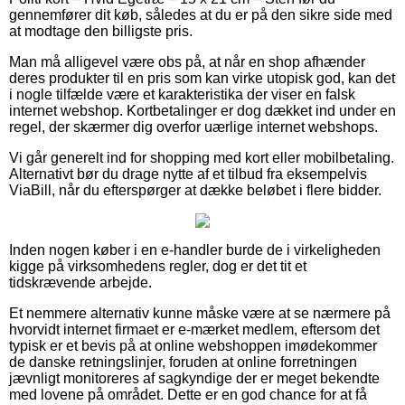
gennemfører dit køb, således at du er på den sikre side med
at modtage den billigste pris.
Man må alligevel være obs på, at når en shop afhænder
deres produkter til en pris som kan virke utopisk god, kan det
i nogle tilfælde være et karakteristika der viser en falsk
internet webshop. Kortbetalinger er dog dækket ind under en
regel, der skærmer dig overfor uærlige internet webshops.
Vi går generelt ind for shopping med kort eller mobilbetaling.
Alternativt bør du drage nytte af et tilbud fra eksempelvis
ViaBill, når du efterspørger at dække beløbet i flere bidder.
Inden nogen køber i en e-handler burde de i virkeligheden
kigge på virksomhedens regler, dog er det tit et
tidskrævende arbejde.
Et nemmere alternativ kunne måske være at se nærmere på
hvorvidt internet firmaet er e-mærket medlem, eftersom det
typisk er et bevis på at online webshoppen imødekommer
de danske retningslinjer, foruden at online forretningen
jævnligt monitoreres af sagkyndige der er meget bekendte
med lovene på området. Dette er en god chance for at få