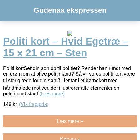
Gudenaa ekspressen
Politi kort – Hvid Egetræ –
15 x 21 cm – Sten
Politi kortSer din søn op til politiet? Render han rundt med
en drøm om at blive politimand? Så vil vores politi kort være
til stor glæde for din søn ð Her får I et børnekort med
håndmalede motiver, der illustrerer alle elementer en
politimand står f
(Læs mere)
149
kr.
(Vis fragtpris)
Læs mere »
Køb nu »