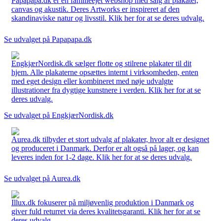
Papapapa.dk er en familieejet webshop med salg af plakater,
canvas og akustik. Deres Artworks er inspireret af den
skandinaviske natur og livsstil. Klik her for at se deres udvalg.
Se udvalget på Papapapa.dk
EngkjærNordisk.dk sælger flotte og stilrene plakater til dit
hjem. Alle plakaterne opsættes internt i virksomheden, enten
med eget design eller kombineret med nøje udvalgte
illustrationer fra dygtige kunstnere i verden. Klik her for at se
deres udvalg.
Se udvalget på EngkjærNordisk.dk
Aurea.dk tilbyder et stort udvalg af plakater, hvor alt er designet
og produceret i Danmark. Derfor er alt også på lager, og kan
leveres inden for 1-2 dage. Klik her for at se deres udvalg.
Se udvalget på Aurea.dk
Illux.dk fokuserer på miljøvenlig produktion i Danmark og
giver fuld returret via deres kvalitetsgaranti. Klik her for at se
deres udvalg.