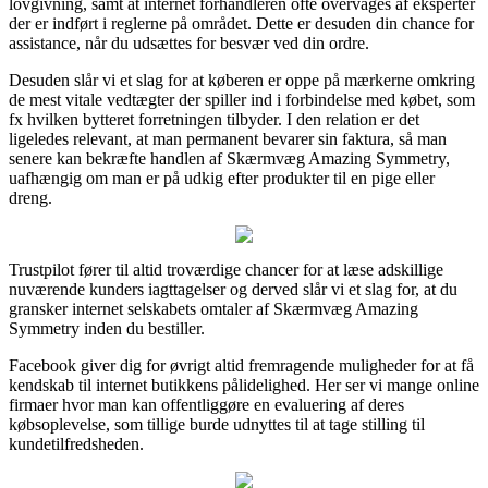
lovgivning, samt at internet forhandleren ofte overvåges af eksperter
der er indført i reglerne på området. Dette er desuden din chance for
assistance, når du udsættes for besvær ved din ordre.
Desuden slår vi et slag for at køberen er oppe på mærkerne omkring
de mest vitale vedtægter der spiller ind i forbindelse med købet, som
fx hvilken bytteret forretningen tilbyder. I den relation er det
ligeledes relevant, at man permanent bevarer sin faktura, så man
senere kan bekræfte handlen af Skærmvæg Amazing Symmetry,
uafhængig om man er på udkig efter produkter til en pige eller
dreng.
Trustpilot fører til altid troværdige chancer for at læse adskillige
nuværende kunders iagttagelser og derved slår vi et slag for, at du
gransker internet selskabets omtaler af Skærmvæg Amazing
Symmetry inden du bestiller.
Facebook giver dig for øvrigt altid fremragende muligheder for at få
kendskab til internet butikkens pålidelighed. Her ser vi mange online
firmaer hvor man kan offentliggøre en evaluering af deres
købsoplevelse, som tillige burde udnyttes til at tage stilling til
kundetilfredsheden.