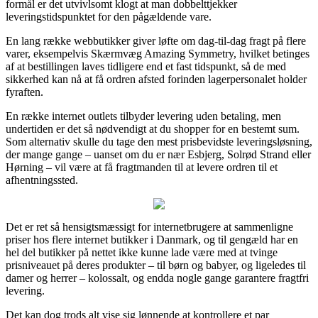
formål er det utvivlsomt klogt at man dobbelttjekker
leveringstidspunktet for den pågældende vare.
En lang række webbutikker giver løfte om dag-til-dag fragt på flere
varer, eksempelvis Skærmvæg Amazing Symmetry, hvilket betinges
af at bestillingen laves tidligere end et fast tidspunkt, så de med
sikkerhed kan nå at få ordren afsted forinden lagerpersonalet holder
fyraften.
En række internet outlets tilbyder levering uden betaling, men
undertiden er det så nødvendigt at du shopper for en bestemt sum.
Som alternativ skulle du tage den mest prisbevidste leveringsløsning,
der mange gange – uanset om du er nær Esbjerg, Solrød Strand eller
Hørning – vil være at få fragtmanden til at levere ordren til et
afhentningssted.
Det er ret så hensigtsmæssigt for internetbrugere at sammenligne
priser hos flere internet butikker i Danmark, og til gengæld har en
hel del butikker på nettet ikke kunne lade være med at tvinge
prisniveauet på deres produkter – til børn og babyer, og ligeledes til
damer og herrer – kolossalt, og endda nogle gange garantere fragtfri
levering.
Det kan dog trods alt vise sig lønnende at kontrollere et par