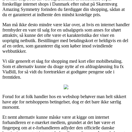
forskellige internet shops i Danmark efter rabat på Skærmvæg
Amazing Symmetry forinden du færdiggør din shopping, sådan at
du er garanteret at indhente den mindst kostelige pris.
Man må ikke desto mindre være klar over, at hvis en internet handler
frembyder en vare til salg for en udsalgspris som anses for uhørt
attraktiv, så kunne det ofte være et karakteristika der viser en
uoprigtig netbutik. Bestillinger med betalingskort er heldigvis en del
af en orden, som garanterer dig som køber imod svindlende
webbutikker.
Vi slår generelt et slag for shopping med kort eller mobilbetaling.
Som et alternativ kunne du drage nytte af en afdragsløsning fra fx
ViaBill, for så vidt du foretrækker at godtgøre pengene ude i
fremtiden.
Forud for at folk handler hos en webshop behøver man helt sikkert
have øje for netshoppens betingelser, dog er det bare ikke særlig
morsomt.
Et nemt alternativ kunne måske være at kigge om internet
forhandleren er e-mærket medlem, grundet at det bør være et
fingerpeg om at e-forhandleren adlyder den officielle danske