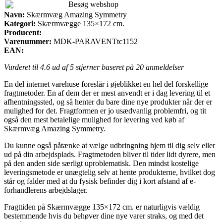
Besøg webshop
Navn:
Skærmvæg Amazing Symmetry
Kategori:
Skærmvægge 135×172 cm.
Producent:
Varenummer:
MDK-PARAVENTtc1152
EAN:
Vurderet til
4.6
ud af 5 stjerner baseret på
20
anmeldelser
En del internet varehuse foreslår i øjeblikket en hel del forskellige
fragtmetoder. En af dem der er mest anvendt er i dag levering til et
afhentningssted, og så henter du bare dine nye produkter når der er
mulighed for det. Fragtformen er jo usædvanlig problemfri, og tit
også den mest betalelige mulighed for levering ved køb af
Skærmvæg Amazing Symmetry.
Du kunne også påtænke at vælge udbringning hjem til dig selv eller
ud på din arbejdsplads. Fragtmetoden bliver til tider lidt dyrere, men
på den anden side særligt uproblematisk. Den mindst kostelige
leveringsmetode er unægtelig selv at hente produkterne, hvilket dog
står og falder med at du fysisk befinder dig i kort afstand af e-
forhandlerens arbejdslager.
Fragttiden på Skærmvægge 135×172 cm. er naturligvis vældig
bestemmende hvis du behøver dine nye varer straks, og med det