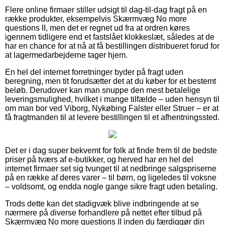
Flere online firmaer stiller udsigt til dag-til-dag fragt på en
række produkter, eksempelvis Skærmvæg No more
questions II, men det er regnet ud fra at ordren køres
igennem tidligere end et fastslået klokkeslæt, således at de
har en chance for at nå at få bestillingen distribueret forud for
at lagermedarbejderne tager hjem.
En hel del internet forretninger byder på fragt uden
beregning, men tit forudsætter det at du køber for et bestemt
beløb. Derudover kan man snuppe den mest betalelige
leveringsmulighed, hvilket i mange tilfælde – uden hensyn til
om man bor ved Viborg, Nykøbing Falster eller Struer – er at
få fragtmanden til at levere bestillingen til et afhentningssted.
Det er i dag super bekvemt for folk at finde frem til de bedste
priser på tværs af e-butikker, og herved har en hel del
internet firmaer set sig tvunget til at nedbringe salgspriserne
på en række af deres varer – til børn, og ligeledes til voksne
– voldsomt, og endda nogle gange sikre fragt uden betaling.
Trods dette kan det stadigvæk blive indbringende at se
nærmere på diverse forhandlere på nettet efter tilbud på
Skærmvæg No more questions II inden du færdiggør din