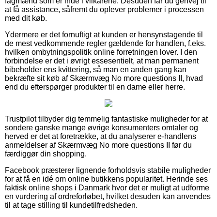
fagmænd som er inde i vilkårene. Desuden får du genvej til
at få assistance, såfremt du oplever problemer i processen
med dit køb.
Ydermere er det fornuftigt at kunden er hensynstagende til
de mest vedkommende regler gældende for handlen, f.eks.
hvilken ombytningspolitik online forretningen lover. I den
forbindelse er det i øvrigt essesentielt, at man permanent
bibeholder ens kvittering, så man en anden gang kan
bekræfte sit køb af Skærmvæg No more questions II, hvad
end du efterspørger produkter til en dame eller herre.
Trustpilot tilbyder dig temmelig fantastiske muligheder for at
sondere ganske mange øvrige konsumenters omtaler og
herved er det at foretrække, at du analyserer e-handlens
anmeldelser af Skærmvæg No more questions II før du
færdiggør din shopping.
Facebook præsterer lignende forholdsvis stabile muligheder
for at få en idé om online butikkens popularitet. Herinde ses
faktisk online shops i Danmark hvor det er muligt at udforme
en vurdering af ordreforløbet, hvilket desuden kan anvendes
til at tage stilling til kundetilfredsheden.