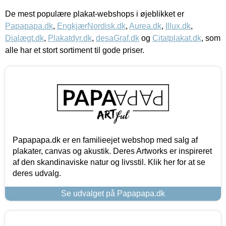
De mest populære plakat-webshops i øjeblikket er
Papapapa.dk
,
EngkjærNordisk.dk
,
Aurea.dk
,
Illux.dk
,
Dialægt.dk
,
Plakatdyr.dk
,
desaGraf.dk
og
Citatplakat.dk
, som
alle har et stort sortiment til gode priser.
Papapapa.dk er en familieejet webshop med salg af
plakater, canvas og akustik. Deres Artworks er inspireret
af den skandinaviske natur og livsstil. Klik her for at se
deres udvalg.
Se udvalget på Papapapa.dk