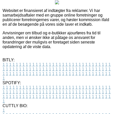
Websitet er finansieret af indtægter fra reklamer. Vi har
samarbejdsaftaler med en gruppe online forretninger og
publicerer forretningernes varer, og høster kommission ifald
en af de besøgende på vores side laver et indkøb.
Anvisninger om tilbud og e-butikker ajourføres fra tid til
anden, men vi ønsker ikke at påtage os ansvaret for
forandringer der muligvis er foretaget siden seneste
opdatering af de viste data.
BITLY:
1
1
1
1
1
1
1
1
1
1
1
1
1
1
1
1
1
1
1
1
1
1
1
1
1
1
1
1
1
1
1
1
1
1
1
1
1
1
1
1
1
1
1
1
1
1
1
1
1
1
1
1
1
1
1
1
1
1
1
1
1
1
1
1
1
1
1
1
1
1
1
1
1
1
1
1
1
1
1
1
1
1
1
1
1
1
1
1
1
1
1
1
1
1
1
1
1
1
1
1
SPOTIFY:
1
1
1
1
1
1
1
1
1
1
1
1
1
1
1
1
1
1
1
1
1
1
1
1
1
1
1
1
1
1
1
1
1
1
1
1
1
1
1
1
1
1
1
1
1
1
1
1
1
1
1
1
1
1
1
1
1
1
1
1
1
1
1
1
1
1
1
1
1
1
1
1
1
1
1
1
1
1
1
1
1
1
1
1
1
1
1
1
1
1
1
1
1
1
1
1
1
1
1
1
CUTTLY BIO:
1