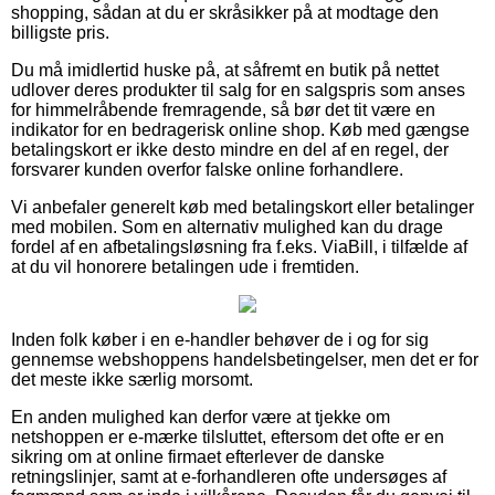
shopping, sådan at du er skråsikker på at modtage den
billigste pris.
Du må imidlertid huske på, at såfremt en butik på nettet
udlover deres produkter til salg for en salgspris som anses
for himmelråbende fremragende, så bør det tit være en
indikator for en bedragerisk online shop. Køb med gængse
betalingskort er ikke desto mindre en del af en regel, der
forsvarer kunden overfor falske online forhandlere.
Vi anbefaler generelt køb med betalingskort eller betalinger
med mobilen. Som en alternativ mulighed kan du drage
fordel af en afbetalingsløsning fra f.eks. ViaBill, i tilfælde af
at du vil honorere betalingen ude i fremtiden.
Inden folk køber i en e-handler behøver de i og for sig
gennemse webshoppens handelsbetingelser, men det er for
det meste ikke særlig morsomt.
En anden mulighed kan derfor være at tjekke om
netshoppen er e-mærke tilsluttet, eftersom det ofte er en
sikring om at online firmaet efterlever de danske
retningslinjer, samt at e-forhandleren ofte undersøges af