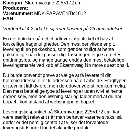
Kategori:
Skærmvægge 225×172 cm.
Producent:
Varenummer:
MDK-PARAVENTtc1812
EAN:
Vurderet til
4.2
ud af 5 stjerner baseret på
25
anmeldelser
En del butikker på nettet udlover i øjeblikket et hav af
forskellige fragtmuligheder. Den mest benyttede er p.t.
levering til en pakkeshop, som gør det muligt at hente
pakken lige når det passer dig. Løsningen er jo særdeles
gnidningsløs, og mange gange endda den mest betalelige
leveringsmanér ved køb af Skærmvæg No more questions II.
Du burde omvendt prøve at vælge at få leveret til din
hjemmeadresse eller til adressen på dit arbejde. Fragttypen
er jævnligt lidt dyrere, men derudover yderst fremkommelig.
Den mest betalelige type af levering er uden tvivl at hente
ordren selv, men den løsning står og falder med at du har
bopæl i kort afstand af webshoppens bopæl.
Leveringstidspunktet på Skærmvægge 225×172 cm. kan
være særligt relevant når man behøver varerne straks, så
derfor er det nemlig centralt at vi ser det forventede
leveringstidspunkt for det aktuelle produkt.