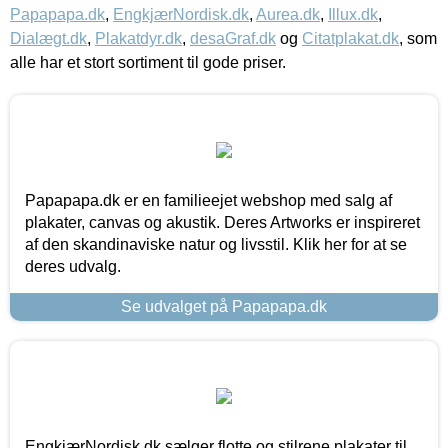
Papapapa.dk
,
EngkjærNordisk.dk
,
Aurea.dk
,
Illux.dk
,
Dialægt.dk
,
Plakatdyr.dk
,
desaGraf.dk
og
Citatplakat.dk
, som
alle har et stort sortiment til gode priser.
Papapapa.dk er en familieejet webshop med salg af
plakater, canvas og akustik. Deres Artworks er inspireret
af den skandinaviske natur og livsstil. Klik her for at se
deres udvalg.
Se udvalget på Papapapa.dk
EngkjærNordisk.dk sælger flotte og stilrene plakater til