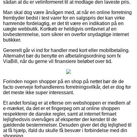
sådan at du er velinformeret til at modtage den laveste pris.
Man skal dog være årvågen med, at når en online forretning
frembyder bedst i test varer for en salgspris der kan virke
hamrende fordelagtig, er det tit være en indikation på en
uægte webbutik. Kortkøb er heldigvis omfavnet af en
lovbestemmelse, som sikrer en overfor snydagtige internet
butikker.
Generelt går vi ind for handler med kort eller mobilbetaling.
Alternativt bør du benytte en afbetalingsordning som fx
ViaBill, når du gerne vil finansiere beløbet over tid.
Forinden nogen shopper på en shop på nettet bør de de
facto overveje forhandlerens forretningsvilkår, det er dog for
det meste ikke super interessant.
Et andet forslag er at efterse om webshoppen er medlem af
e-mærket, da det er et fingerpeg om at online shoppen
respekterer de danske regler, samt at internet firmaet
lejlighedsvis overvåges af eksperter der kender til de
gældende bestemmelser. Desuden giver det dig lejlighed til
at få hjælp, ifald du skulle få besvær i forbindelse med din
shopping.