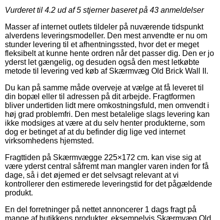
Vurderet til
4.2
ud af 5 stjerner baseret på
43
anmeldelser
Masser af internet outlets tildeler på nuværende tidspunkt
alverdens leveringsmodeller. Den mest anvendte er nu om
stunder levering til et afhentningssted, hvor det er meget
fleksibelt at kunne hente ordren når det passer dig. Den er jo
yderst let gængelig, og desuden også den mest letkøbte
metode til levering ved køb af Skærmvæg Old Brick Wall II.
Du kan på samme måde overveje at vælge at få leveret til
din bopæl eller til adressen på dit arbejde. Fragtformen
bliver undertiden lidt mere omkostningsfuld, men omvendt i
høj grad problemfri. Den mest betalelige slags levering kan
ikke modsiges at være at du selv henter produkterne, som
dog er betinget af at du befinder dig lige ved internet
virksomhedens hjemsted.
Fragttiden på Skærmvægge 225×172 cm. kan vise sig at
være yderst central såfremt man mangler varen inden for få
dage, så i det øjemed er det selvsagt relevant at vi
kontrollerer den estimerede leveringstid for det pågældende
produkt.
En del forretninger på nettet annoncerer 1 dags fragt på
mange af butikkens produkter, eksempelvis Skærmvæg Old