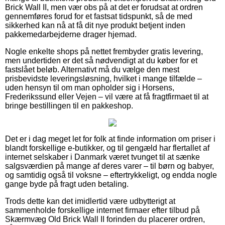
Brick Wall II, men vær obs på at det er forudsat at ordren
gennemføres forud for et fastsat tidspunkt, så de med
sikkerhed kan nå at få dit nye produkt betjent inden
pakkemedarbejderne drager hjemad.
Nogle enkelte shops på nettet frembyder gratis levering,
men undertiden er det så nødvendigt at du køber for et
fastslået beløb. Alternativt må du vælge den mest
prisbevidste leveringsløsning, hvilket i mange tilfælde –
uden hensyn til om man opholder sig i Horsens,
Frederikssund eller Vejen – vil være at få fragtfirmaet til at
bringe bestillingen til en pakkeshop.
Det er i dag meget let for folk at finde information om priser i
blandt forskellige e-butikker, og til gengæld har flertallet af
internet selskaber i Danmark været tvunget til at sænke
salgsværdien på mange af deres varer – til børn og babyer,
og samtidig også til voksne – eftertrykkeligt, og endda nogle
gange byde på fragt uden betaling.
Trods dette kan det imidlertid være udbytterigt at
sammenholde forskellige internet firmaer efter tilbud på
Skærmvæg Old Brick Wall II forinden du placerer ordren,