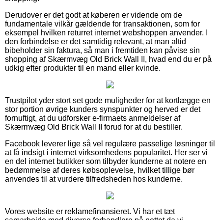
Derudover er det godt at køberen er vidende om de
fundamentale vilkår gældende for transaktionen, som for
eksempel hvilken returret internet webshoppen anvender. I
den forbindelse er det samtidig relevant, at man altid
bibeholder sin faktura, så man i fremtiden kan påvise sin
shopping af Skærmvæg Old Brick Wall II, hvad end du er på
udkig efter produkter til en mand eller kvinde.
Trustpilot yder stort set gode muligheder for at kortlægge en
stor portion øvrige kunders synspunkter og herved er det
fornuftigt, at du udforsker e-firmaets anmeldelser af
Skærmvæg Old Brick Wall II forud for at du bestiller.
Facebook leverer lige så vel regulære passelige løsninger til
at få indsigt i internet virksomhedens popularitet. Her ser vi
en del internet butikker som tilbyder kunderne at notere en
bedømmelse af deres købsoplevelse, hvilket tillige bør
anvendes til at vurdere tilfredsheden hos kunderne.
Vores website er reklamefinansieret. Vi har et tæt