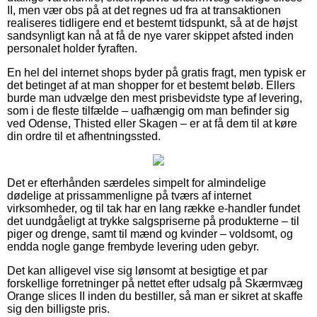
II, men vær obs på at det regnes ud fra at transaktionen
realiseres tidligere end et bestemt tidspunkt, så at de højst
sandsynligt kan nå at få de nye varer skippet afsted inden
personalet holder fyraften.
En hel del internet shops byder på gratis fragt, men typisk er
det betinget af at man shopper for et bestemt beløb. Ellers
burde man udvælge den mest prisbevidste type af levering,
som i de fleste tilfælde – uafhængig om man befinder sig
ved Odense, Thisted eller Skagen – er at få dem til at køre
din ordre til et afhentningssted.
Det er efterhånden særdeles simpelt for almindelige
dødelige at prissammenligne på tværs af internet
virksomheder, og til tak har en lang række e-handler fundet
det uundgåeligt at trykke salgspriserne på produkterne – til
piger og drenge, samt til mænd og kvinder – voldsomt, og
endda nogle gange frembyde levering uden gebyr.
Det kan alligevel vise sig lønsomt at besigtige et par
forskellige forretninger på nettet efter udsalg på Skærmvæg
Orange slices II inden du bestiller, så man er sikret at skaffe
sig den billigste pris.