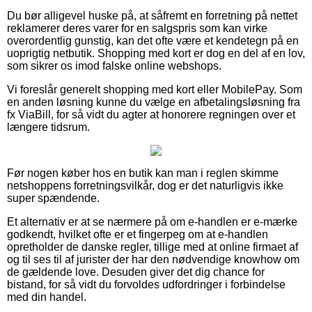
Du bør alligevel huske på, at såfremt en forretning på nettet
reklamerer deres varer for en salgspris som kan virke
overordentlig gunstig, kan det ofte være et kendetegn på en
uoprigtig netbutik. Shopping med kort er dog en del af en lov,
som sikrer os imod falske online webshops.
Vi foreslår generelt shopping med kort eller MobilePay. Som
en anden løsning kunne du vælge en afbetalingsløsning fra
fx ViaBill, for så vidt du agter at honorere regningen over et
længere tidsrum.
Før nogen køber hos en butik kan man i reglen skimme
netshoppens forretningsvilkår, dog er det naturligvis ikke
super spændende.
Et alternativ er at se nærmere på om e-handlen er e-mærke
godkendt, hvilket ofte er et fingerpeg om at e-handlen
opretholder de danske regler, tillige med at online firmaet af
og til ses til af jurister der har den nødvendige knowhow om
de gældende love. Desuden giver det dig chance for
bistand, for så vidt du forvoldes udfordringer i forbindelse
med din handel.