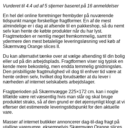
Vurderet til
4.4
ud af 5 stjerner baseret på
16
anmeldelser
En hel del online forretninger frembyder på nuværende
tidspunkt mange forskellige fragtformer. En af de mest
almindelige er i dag at afsende til en pakkeshop, så du nemt
selv kan hente de købte produkter når du har lyst.
Fragtmetoden er nemlig meget fremkommelig, samt tit
ydermere den mest betalelige leveringsløsning ved køb af
Skærmvæg Orange slices II.
Du kan alternativt tænke over at vælge afsending til din bolig
eller ud på din arbejdsplads. Fragtformen viser sig typisk en
kende mere bekostelig, men endda temmelig gnidningsløs.
Den prisbilligste fragtmulighed vil dog til enhver tid være at
hente ordren selv, hvilket dog forudsætter at du lever i
nærheden af internet selskabets arbejdslager.
Fragtperioden på Skærmvægge 225×172 cm. kan i nogle
tilfælde være ret væsentlig hvis man står og skal bruge
produktet straks, så af den grund er det øjensynligt klogt at vi
efterser det estimerede leveringstidspunkt for den aktuelle
vare.
Masser af internet butikker annoncerer dag-til-dag fragt på
utallige varenumre, eksempelvis Skærmvæg Orange slices