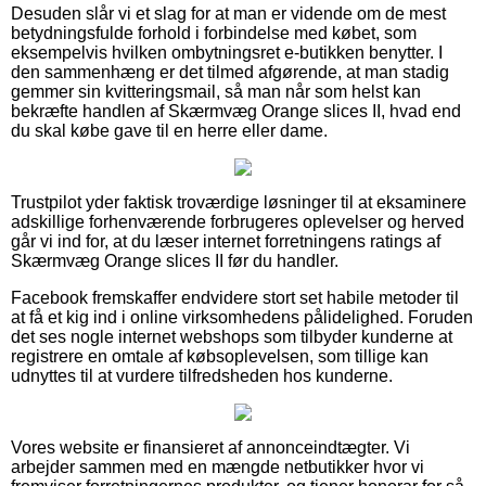
Desuden slår vi et slag for at man er vidende om de mest
betydningsfulde forhold i forbindelse med købet, som
eksempelvis hvilken ombytningsret e-butikken benytter. I
den sammenhæng er det tilmed afgørende, at man stadig
gemmer sin kvitteringsmail, så man når som helst kan
bekræfte handlen af Skærmvæg Orange slices II, hvad end
du skal købe gave til en herre eller dame.
Trustpilot yder faktisk troværdige løsninger til at eksaminere
adskillige forhenværende forbrugeres oplevelser og herved
går vi ind for, at du læser internet forretningens ratings af
Skærmvæg Orange slices II før du handler.
Facebook fremskaffer endvidere stort set habile metoder til
at få et kig ind i online virksomhedens pålidelighed. Foruden
det ses nogle internet webshops som tilbyder kunderne at
registrere en omtale af købsoplevelsen, som tillige kan
udnyttes til at vurdere tilfredsheden hos kunderne.
Vores website er finansieret af annonceindtægter. Vi
arbejder sammen med en mængde netbutikker hvor vi