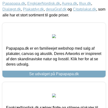
Papapapa.dk
,
EngkjærNordisk.dk
,
Aurea.dk
,
Illux.dk
,
Dialægt.dk
,
Plakatdyr.dk
,
desaGraf.dk
og
Citatplakat.dk
, som
alle har et stort sortiment til gode priser.
Papapapa.dk er en familieejet webshop med salg af
plakater, canvas og akustik. Deres Artworks er inspireret
af den skandinaviske natur og livsstil. Klik her for at se
deres udvalg.
Se udvalget på Papapapa.dk
EngkjærNordisk.dk sælger flotte og stilrene plakater til