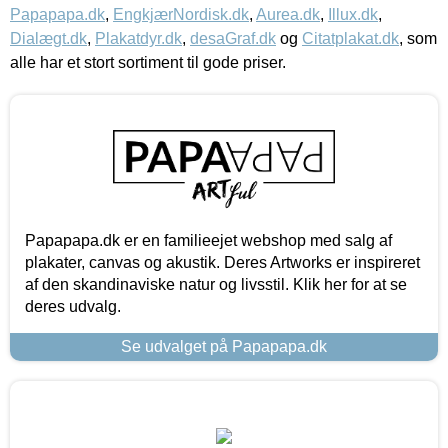
Papapapa.dk
,
EngkjærNordisk.dk
,
Aurea.dk
,
Illux.dk
,
Dialægt.dk
,
Plakatdyr.dk
,
desaGraf.dk
og
Citatplakat.dk
, som
alle har et stort sortiment til gode priser.
Papapapa.dk er en familieejet webshop med salg af
plakater, canvas og akustik. Deres Artworks er inspireret
af den skandinaviske natur og livsstil. Klik her for at se
deres udvalg.
Se udvalget på Papapapa.dk