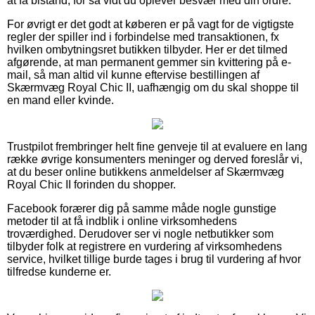
at få bistand, for så vidt du oplever besvær med din ordre.
For øvrigt er det godt at køberen er på vagt for de vigtigste
regler der spiller ind i forbindelse med transaktionen, fx
hvilken ombytningsret butikken tilbyder. Her er det tilmed
afgørende, at man permanent gemmer sin kvittering på e-
mail, så man altid vil kunne eftervise bestillingen af
Skærmvæg Royal Chic II, uafhængig om du skal shoppe til
en mand eller kvinde.
Trustpilot frembringer helt fine genveje til at evaluere en lang
række øvrige konsumenters meninger og derved foreslår vi,
at du beser online butikkens anmeldelser af Skærmvæg
Royal Chic II forinden du shopper.
Facebook forærer dig på samme måde nogle gunstige
metoder til at få indblik i online virksomhedens
troværdighed. Derudover ser vi nogle netbutikker som
tilbyder folk at registrere en vurdering af virksomhedens
service, hvilket tillige burde tages i brug til vurdering af hvor
tilfredse kunderne er.