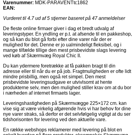
Varenummer:
MDK-PARAVENTtc1862
EAN:
Vurderet til
4.7
ud af 5 stjerner baseret på
47
anmeldelser
De fleste online firmaer giver i dag et bredt udvalg af
leveringstyper. En yndling er p.t. at afsende til en pakkeshop,
og så kan du blot gå forbi efter dine varer når der er
mulighed for det. Denne er jo ualmindeligt fleksibel, og i
mange tilfælde tillige den mest prisbevidste slags levering
ved køb af Skærmvæg Royal Chic II.
Du kan ydermere foretrække at få pakken bragt til din
adresse eller til når du er på job. Fragtmuligheden er ofte lidt
mindre prisbillig, men også ret simpel. Den mest
prisbevidste leveringsudgave er utvivlsomt at hente
produkterne selv, men den mulighed stiller krav om at du bor
i nærheden af internet firmaets lager.
Leveringshastigheden på Skærmvægge 225×172 cm. kan
vise sig at være virkelig afgørende hvis vi har behov for dine
nye varer straks, så derfor er det selvfølgelig vigtigt at du ser
tidshorisonten for levering ved den aktuelle vare.
En række webshops reklamerer med levering på blot en