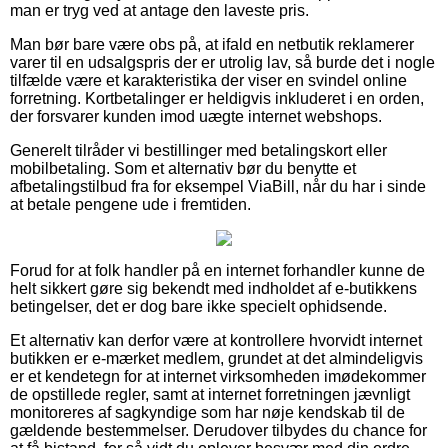
man er tryg ved at antage den laveste pris.
Man bør bare være obs på, at ifald en netbutik reklamerer
varer til en udsalgspris der er utrolig lav, så burde det i nogle
tilfælde være et karakteristika der viser en svindel online
forretning. Kortbetalinger er heldigvis inkluderet i en orden,
der forsvarer kunden imod uægte internet webshops.
Generelt tilråder vi bestillinger med betalingskort eller
mobilbetaling. Som et alternativ bør du benytte et
afbetalingstilbud fra for eksempel ViaBill, når du har i sinde
at betale pengene ude i fremtiden.
Forud for at folk handler på en internet forhandler kunne de
helt sikkert gøre sig bekendt med indholdet af e-butikkens
betingelser, det er dog bare ikke specielt ophidsende.
Et alternativ kan derfor være at kontrollere hvorvidt internet
butikken er e-mærket medlem, grundet at det almindeligvis
er et kendetegn for at internet virksomheden imødekommer
de opstillede regler, samt at internet forretningen jævnligt
monitoreres af sagkyndige som har nøje kendskab til de
gældende bestemmelser. Derudover tilbydes du chance for