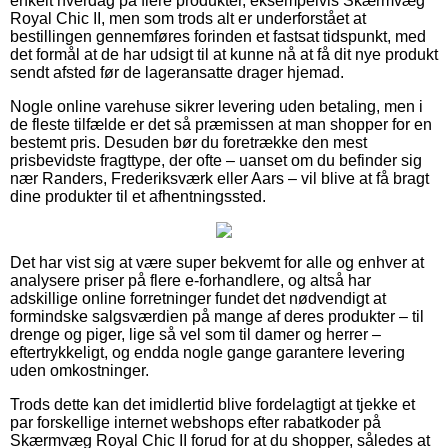
enkelt hverdag på flere produkter, eksempelvis Skærmvæg
Royal Chic II, men som trods alt er underforstået at
bestillingen gennemføres forinden et fastsat tidspunkt, med
det formål at de har udsigt til at kunne nå at få dit nye produkt
sendt afsted før de lageransatte drager hjemad.
Nogle online varehuse sikrer levering uden betaling, men i
de fleste tilfælde er det så præmissen at man shopper for en
bestemt pris. Desuden bør du foretrække den mest
prisbevidste fragttype, der ofte – uanset om du befinder sig
nær Randers, Frederiksværk eller Aars – vil blive at få bragt
dine produkter til et afhentningssted.
Det har vist sig at være super bekvemt for alle og enhver at
analysere priser på flere e-forhandlere, og altså har
adskillige online forretninger fundet det nødvendigt at
formindske salgsværdien på mange af deres produkter – til
drenge og piger, lige så vel som til damer og herrer –
eftertrykkeligt, og endda nogle gange garantere levering
uden omkostninger.
Trods dette kan det imidlertid blive fordelagtigt at tjekke et
par forskellige internet webshops efter rabatkoder på
Skærmvæg Royal Chic II forud for at du shopper, således at