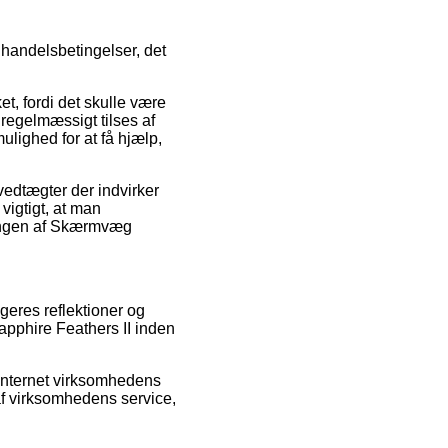
 handelsbetingelser, det
t, fordi det skulle være
 regelmæssigt tilses af
lighed for at få hjælp,
edtægter der indvirker
 vigtigt, at man
llingen af Skærmvæg
ugeres reflektioner og
apphire Feathers II inden
 internet virksomhedens
 af virksomhedens service,