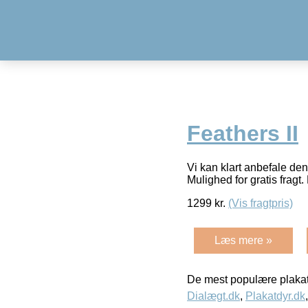
Feathers II
Vi kan klart anbefale de
Mulighed for gratis fragt. 
1299
kr.
(Vis fragtpris)
Læs mere »
De mest populære plakat
Dialægt.dk
,
Plakatdyr.dk