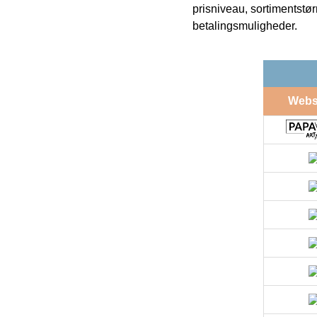
prisniveau, sortimentstø
betalingsmuligheder.
Web