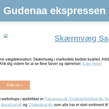
Gudenaa ekspressen
Skærmvæg Sa
nne vægdekoration: Skærmvæg i markedets bedste kvalitet. Altid
Klik dig videre for at se flere farver og størrelser.
(Læs mere)
Køb nu »
-webshops i øjeblikket er
Papapapa.dk
,
EngkjærNordisk.dk
,
Au
,
desaGraf.dk
og
Citatplakat.dk
, som alle har et stort sortiment ti