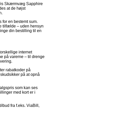
elvis Skærmvæg Sapphire
des at de højst
n.
es for en bestemt sum.
te tilfælde – uden hensyn
inge din bestilling til en
orskellige internet
ne på varerne – til drenge
vering.
fter rabatkoder på
 skudsikker på at opnå
 salgspris som kan ses
linger med kort er i
lbud fra f.eks. ViaBill,