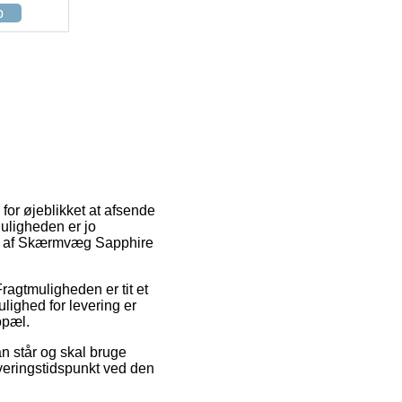
p
 for øjeblikket at afsende
Muligheden er jo
øb af Skærmvæg Sapphire
Fragtmuligheden er tit et
ighed for levering er
opæl.
 står og skal bruge
everingstidspunkt ved den