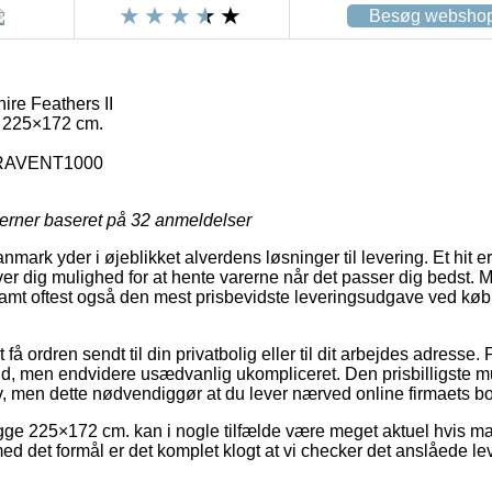
Besøg websho
e Feathers II
225×172 cm.
RAVENT1000
jerner baseret på
32
anmeldelser
mark yder i øjeblikket alverdens løsninger til levering. Et hit er
er dig mulighed for at hente varerne når det passer dig bedst. 
samt oftest også den mest prisbevidste leveringsudgave ved k
å ordren sendt til din privatbolig eller til dit arbejdes adresse. 
, men endvidere usædvanlig ukompliceret. Den prisbilligste mul
v, men dette nødvendiggør at du lever nærved online firmaets b
e 225×172 cm. kan i nogle tilfælde være meget aktuel hvis man
med det formål er det komplet klogt at vi checker det anslåede l