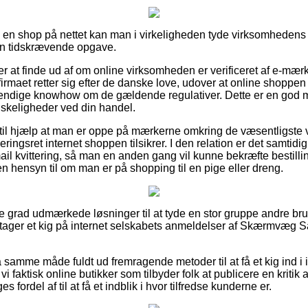
r i en shop på nettet kan man i virkeligheden tyde virksomhedens
 en tidskrævende opgave.
 at finde ud af om online virksomheden er verificeret af e-mærke
 firmaet retter sig efter de danske love, udover at online shoppen
endige knowhow om de gældende regulativer. Dette er en god mu
nskeligheder ved din handel.
il hjælp at man er oppe på mærkerne omkring de væsentligste v
ringsret internet shoppen tilsikrer. I den relation er det samtidig
ail kvittering, så man en anden gang vil kunne bekræfte besti
n hensyn til om man er på shopping til en pige eller dreng.
jeste grad udmærkede løsninger til at tyde en stor gruppe andre br
u tager et kig på internet selskabets anmeldelser af Skærmvæg S
samme måde fuldt ud fremragende metoder til at få et kig ind i
vi faktisk online butikker som tilbyder folk at publicere en kritik
 fordel af til at få et indblik i hvor tilfredse kunderne er.