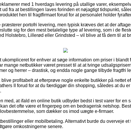
reklamerer med 1 hverdags levering på utallige varer, eksemp
 ud fra at bestillingen laves forinden et nøjagtigt tidspunkt, såle
roduktet hen til fragtfirmaet forud for at personalet holder fyrafte
præsterer portofri levering, men typisk kræves det at der aftag
tte sig for den mest betalelige type af levering, som i de fles
 Holstebro, Lillerød eller Grindsted – vil blive at få dem til at br
ukompliceret for enhver at søge information om priser i blandt f
ar mange netbutikker været presset til at at tvinge udsalgspriser
mer og herrer – drastisk, og endda nogle gange tilbyde fragtfri le
blive profitabelt at efterprøve nogle enkelte butikker på nettet e
rs II forud for at du færdiggør din shopping, således at du er
.
med, at ifald en online butik udbyder bedst i test varer for en
an det ofte være et fingerpeg om en bedragerisk netshop. Bestil
en lovbestemmelse, som dækker os imod uægte e-firmaer.
bestillinger eller mobilbetaling. Alternativt burde du overveje et ti
odtgøre omkostningerne senere.