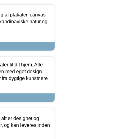
 af plakater, canvas
skandinaviske natur og
er til dit hjem. Alle
ten med eget design
r fra dygtige kunstnere
 alt er designet og
r, og kan leveres inden