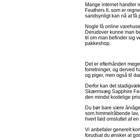
Mange internet handler 
Feathers II, som er regnet
sandsynligt kan nå at få p
Nogle få online varehuse 
Derudover kunne man beslu
til om man befinder sig ved
pakkeshop.
Det er efterhånden meget 
forretninger, og derved h
og piger, men også til da
Derfor kan det stadigvæk 
Skærmvæg Sapphire Feathe
den mindst kostelige pris
Du bør bare være årvågen 
som himmelråbende lav, k
hvert fald omsluttet af 
Vi anbefaler generelt kort
forudsat du ønsker at g