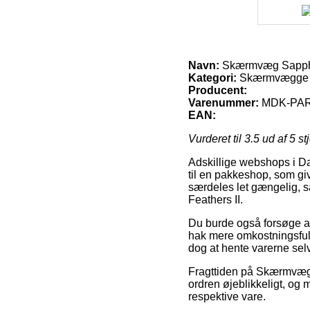
Navn:
Skærmvæg Sapphir
Kategori:
Skærmvægge 
Producent:
Varenummer:
MDK-PA
EAN:
Vurderet til
3.5
ud af 5 st
Adskillige webshops i Dan
til en pakkeshop, som giv
særdeles let gængelig, 
Feathers II.
Du burde også forsøge at f
hak mere omkostningsfuld
dog at hente varerne sel
Fragttiden på Skærmvægg
ordren øjeblikkeligt, og 
respektive vare.