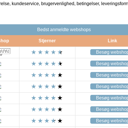
rrelse, kundeservice, brugervenlighed, betingelser, leveringsfor
Bedst anmeldte webshops
shop
Stjerner
Link
Besøg websho
Besøg websho
Besøg websho
Besøg websho
Besøg websho
Besøg websho
Besøg websho