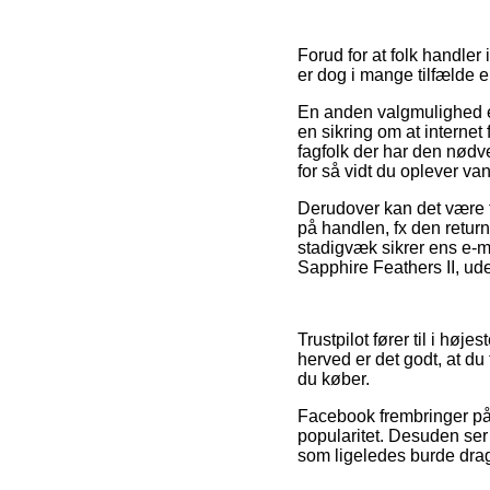
Forud for at folk handle
er dog i mange tilfælde
En anden valgmulighed er
en sikring om at internet
fagfolk der har den nødv
for så vidt du oplever va
Derudover kan det være t
på handlen, fx den returne
stadigvæk sikrer ens e-m
Sapphire Feathers II, ude
Trustpilot fører til i hø
herved er det godt, at d
du køber.
Facebook frembringer på 
popularitet. Desuden ser 
som ligeledes burde drages