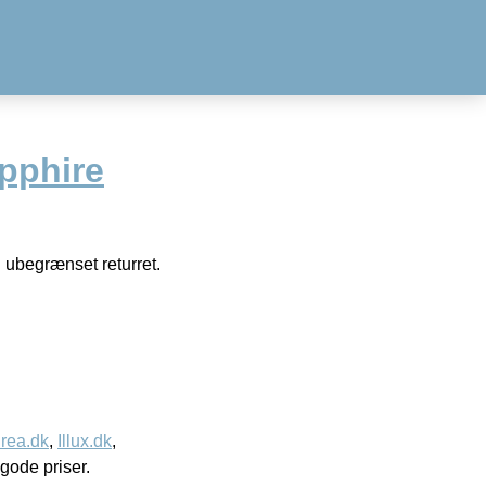
pphire
 ubegrænset returret.
rea.dk
,
Illux.dk
,
l gode priser.