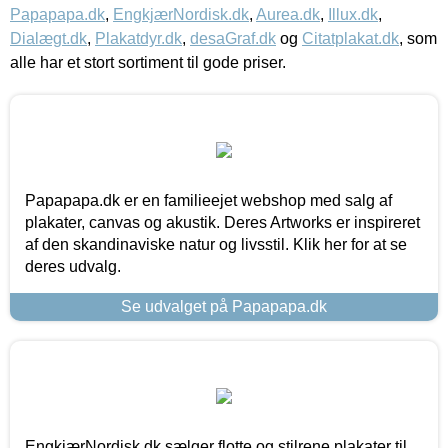
Papapapa.dk
,
EngkjærNordisk.dk
,
Aurea.dk
,
Illux.dk
,
Dialægt.dk
,
Plakatdyr.dk
,
desaGraf.dk
og
Citatplakat.dk
, som
alle har et stort sortiment til gode priser.
Papapapa.dk er en familieejet webshop med salg af
plakater, canvas og akustik. Deres Artworks er inspireret
af den skandinaviske natur og livsstil. Klik her for at se
deres udvalg.
Se udvalget på Papapapa.dk
EngkjærNordisk.dk sælger flotte og stilrene plakater til