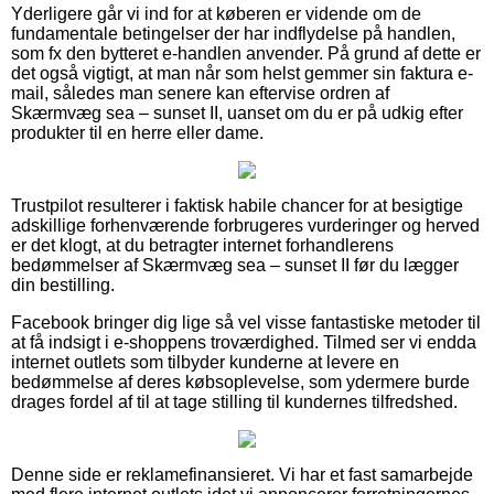
Yderligere går vi ind for at køberen er vidende om de
fundamentale betingelser der har indflydelse på handlen,
som fx den bytteret e-handlen anvender. På grund af dette er
det også vigtigt, at man når som helst gemmer sin faktura e-
mail, således man senere kan eftervise ordren af
Skærmvæg sea – sunset II, uanset om du er på udkig efter
produkter til en herre eller dame.
Trustpilot resulterer i faktisk habile chancer for at besigtige
adskillige forhenværende forbrugeres vurderinger og herved
er det klogt, at du betragter internet forhandlerens
bedømmelser af Skærmvæg sea – sunset II før du lægger
din bestilling.
Facebook bringer dig lige så vel visse fantastiske metoder til
at få indsigt i e-shoppens troværdighed. Tilmed ser vi endda
internet outlets som tilbyder kunderne at levere en
bedømmelse af deres købsoplevelse, som ydermere burde
drages fordel af til at tage stilling til kundernes tilfredshed.
Denne side er reklamefinansieret. Vi har et fast samarbejde