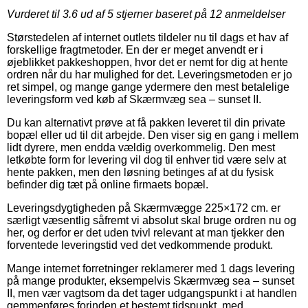
Vurderet til
3.6
ud af 5 stjerner baseret på
12
anmeldelser
Størstedelen af internet outlets tildeler nu til dags et hav af
forskellige fragtmetoder. En der er meget anvendt er i
øjeblikket pakkeshoppen, hvor det er nemt for dig at hente
ordren når du har mulighed for det. Leveringsmetoden er jo
ret simpel, og mange gange ydermere den mest betalelige
leveringsform ved køb af Skærmvæg sea – sunset II.
Du kan alternativt prøve at få pakken leveret til din private
bopæl eller ud til dit arbejde. Den viser sig en gang i mellem
lidt dyrere, men endda vældig overkommelig. Den mest
letkøbte form for levering vil dog til enhver tid være selv at
hente pakken, men den løsning betinges af at du fysisk
befinder dig tæt på online firmaets bopæl.
Leveringsdygtigheden på Skærmvægge 225×172 cm. er
særligt væsentlig såfremt vi absolut skal bruge ordren nu og
her, og derfor er det uden tvivl relevant at man tjekker den
forventede leveringstid ved det vedkommende produkt.
Mange internet forretninger reklamerer med 1 dags levering
på mange produkter, eksempelvis Skærmvæg sea – sunset
II, men vær vagtsom da det tager udgangspunkt i at handlen
gemmenføres forinden et bestemt tidspunkt, med