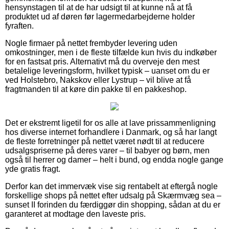
hensynstagen til at de har udsigt til at kunne nå at få
produktet ud af døren før lagermedarbejderne holder
fyraften.
Nogle firmaer på nettet frembyder levering uden
omkostninger, men i de fleste tilfælde kun hvis du indkøber
for en fastsat pris. Alternativt må du overveje den mest
betalelige leveringsform, hvilket typisk – uanset om du er
ved Holstebro, Nakskov eller Lystrup – vil blive at få
fragtmanden til at køre din pakke til en pakkeshop.
Det er ekstremt ligetil for os alle at lave prissammenligning
hos diverse internet forhandlere i Danmark, og så har langt
de fleste forretninger på nettet været nødt til at reducere
udsalgspriserne på deres varer – til babyer og børn, men
også til herrer og damer – helt i bund, og endda nogle gange
yde gratis fragt.
Derfor kan det immervæk vise sig rentabelt at eftergå nogle
forskellige shops på nettet efter udsalg på Skærmvæg sea –
sunset II forinden du færdiggør din shopping, sådan at du er
garanteret at modtage den laveste pris.