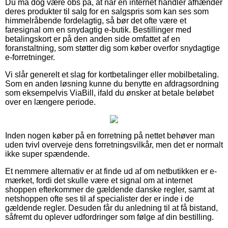
Du må dog være obs på, at når en internet handler afhænder
deres produkter til salg for en salgspris som kan ses som
himmelråbende fordelagtig, så bør det ofte være et
faresignal om en snydagtig e-butik. Bestillinger med
betalingskort er på den anden side omfattet af en
foranstaltning, som støtter dig som køber overfor snydagtige
e-forretninger.
Vi slår generelt et slag for kortbetalinger eller mobilbetaling.
Som en anden løsning kunne du benytte en afdragsordning
som eksempelvis ViaBill, ifald du ønsker at betale beløbet
over en længere periode.
Inden nogen køber på en forretning på nettet behøver man
uden tvivl overveje dens forretningsvilkår, men det er normalt
ikke super spændende.
Et nemmere alternativ er at finde ud af om netbutikken er e-
mærket, fordi det skulle være et signal om at internet
shoppen efterkommer de gældende danske regler, samt at
netshoppen ofte ses til af specialister der er inde i de
gældende regler. Desuden får du anledning til at få bistand,
såfremt du oplever udfordringer som følge af din bestilling.