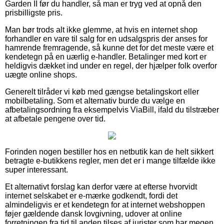
Garden II før du handler, så man er tryg ved at opnå den
prisbilligste pris.
Man bør trods alt ikke glemme, at hvis en internet shop
forhandler en vare til salg for en udsalgspris der anses for
hamrende fremragende, så kunne det for det meste være et
kendetegn på en uærlig e-handler. Betalinger med kort er
heldigvis dækket ind under en regel, der hjælper folk overfor
uægte online shops.
Generelt tilråder vi køb med gængse betalingskort eller
mobilbetaling. Som et alternativ burde du vælge en
afbetalingsordning fra eksempelvis ViaBill, ifald du tilstræber
at afbetale pengene over tid.
Forinden nogen bestiller hos en netbutik kan de helt sikkert
betragte e-butikkens regler, men det er i mange tilfælde ikke
super interessant.
Et alternativt forslag kan derfor være at efterse hvorvidt
internet selskabet er e-mærke godkendt, fordi det
almindeligvis er et kendetegn for at internet webshoppen
føjer gældende dansk lovgivning, udover at online
forretningen fra tid til anden tilses af jurister som har megen