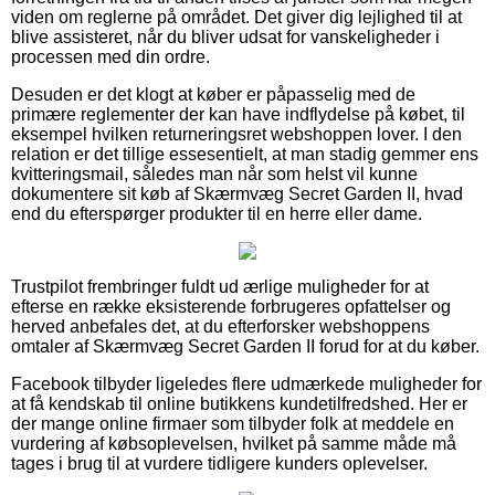
viden om reglerne på området. Det giver dig lejlighed til at
blive assisteret, når du bliver udsat for vanskeligheder i
processen med din ordre.
Desuden er det klogt at køber er påpasselig med de
primære reglementer der kan have indflydelse på købet, til
eksempel hvilken returneringsret webshoppen lover. I den
relation er det tillige essesentielt, at man stadig gemmer ens
kvitteringsmail, således man når som helst vil kunne
dokumentere sit køb af Skærmvæg Secret Garden II, hvad
end du efterspørger produkter til en herre eller dame.
Trustpilot frembringer fuldt ud ærlige muligheder for at
efterse en række eksisterende forbrugeres opfattelser og
herved anbefales det, at du efterforsker webshoppens
omtaler af Skærmvæg Secret Garden II forud for at du køber.
Facebook tilbyder ligeledes flere udmærkede muligheder for
at få kendskab til online butikkens kundetilfredshed. Her er
der mange online firmaer som tilbyder folk at meddele en
vurdering af købsoplevelsen, hvilket på samme måde må
tages i brug til at vurdere tidligere kunders oplevelser.