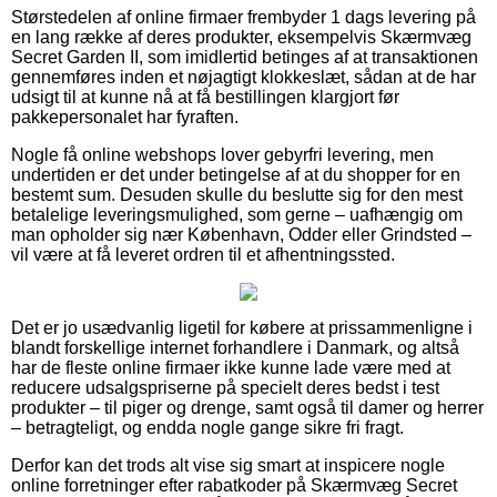
Størstedelen af online firmaer frembyder 1 dags levering på
en lang række af deres produkter, eksempelvis Skærmvæg
Secret Garden II, som imidlertid betinges af at transaktionen
gennemføres inden et nøjagtigt klokkeslæt, sådan at de har
udsigt til at kunne nå at få bestillingen klargjort før
pakkepersonalet har fyraften.
Nogle få online webshops lover gebyrfri levering, men
undertiden er det under betingelse af at du shopper for en
bestemt sum. Desuden skulle du beslutte sig for den mest
betalelige leveringsmulighed, som gerne – uafhængig om
man opholder sig nær København, Odder eller Grindsted –
vil være at få leveret ordren til et afhentningssted.
Det er jo usædvanlig ligetil for købere at prissammenligne i
blandt forskellige internet forhandlere i Danmark, og altså
har de fleste online firmaer ikke kunne lade være med at
reducere udsalgspriserne på specielt deres bedst i test
produkter – til piger og drenge, samt også til damer og herrer
– betragteligt, og endda nogle gange sikre fri fragt.
Derfor kan det trods alt vise sig smart at inspicere nogle
online forretninger efter rabatkoder på Skærmvæg Secret