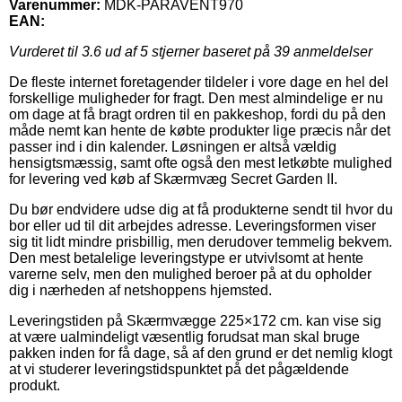
Varenummer:
MDK-PARAVENT970
EAN:
Vurderet til
3.6
ud af 5 stjerner baseret på
39
anmeldelser
De fleste internet foretagender tildeler i vore dage en hel del
forskellige muligheder for fragt. Den mest almindelige er nu
om dage at få bragt ordren til en pakkeshop, fordi du på den
måde nemt kan hente de købte produkter lige præcis når det
passer ind i din kalender. Løsningen er altså vældig
hensigtsmæssig, samt ofte også den mest letkøbte mulighed
for levering ved køb af Skærmvæg Secret Garden II.
Du bør endvidere udse dig at få produkterne sendt til hvor du
bor eller ud til dit arbejdes adresse. Leveringsformen viser
sig tit lidt mindre prisbillig, men derudover temmelig bekvem.
Den mest betalelige leveringstype er utvivlsomt at hente
varerne selv, men den mulighed beroer på at du opholder
dig i nærheden af netshoppens hjemsted.
Leveringstiden på Skærmvægge 225×172 cm. kan vise sig
at være ualmindeligt væsentlig forudsat man skal bruge
pakken inden for få dage, så af den grund er det nemlig klogt
at vi studerer leveringstidspunktet på det pågældende
produkt.