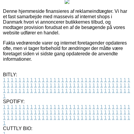
Denne hjemmeside finansieres af reklameindtægter. Vi har
et fast samarbejde med massevis af internet shops i
Danmark hvori vi annoncerer butikkernes tilbud, og
modtager provision forudsat en af de besøgende på vores
website udfører en handel.
Fakta vedrørende varer og internet foretagender opdateres
ofte, men vi tager forbehold for ændringer der måtte være
foretaget siden vi sidste gang opdaterede de anvendte
informationer.
BITLY:
1
1
1
1
1
1
1
1
1
1
1
1
1
1
1
1
1
1
1
1
1
1
1
1
1
1
1
1
1
1
1
1
1
1
1
1
1
1
1
1
1
1
1
1
1
1
1
1
1
1
1
1
1
1
1
1
1
1
1
1
1
1
1
1
1
1
1
1
1
1
1
1
1
1
1
1
1
1
1
1
1
1
1
1
1
1
1
1
1
1
1
1
1
1
1
1
1
1
1
1
SPOTIFY:
1
1
1
1
1
1
1
1
1
1
1
1
1
1
1
1
1
1
1
1
1
1
1
1
1
1
1
1
1
1
1
1
1
1
1
1
1
1
1
1
1
1
1
1
1
1
1
1
1
1
1
1
1
1
1
1
1
1
1
1
1
1
1
1
1
1
1
1
1
1
1
1
1
1
1
1
1
1
1
1
1
1
1
1
1
1
1
1
1
1
1
1
1
1
1
1
1
1
1
1
CUTTLY BIO:
1