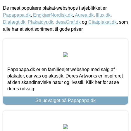
De mest populære plakat-webshops i øjeblikket er
Papapapa.dk
,
EngkjærNordisk.dk
,
Aurea.dk
,
Illux.dk
,
Dialægt.dk
,
Plakatdyr.dk
,
desaGraf.dk
og
Citatplakat.dk
, som
alle har et stort sortiment til gode priser.
Papapapa.dk er en familieejet webshop med salg af
plakater, canvas og akustik. Deres Artworks er inspireret
af den skandinaviske natur og livsstil. Klik her for at se
deres udvalg.
Se udvalget på Papapapa.dk