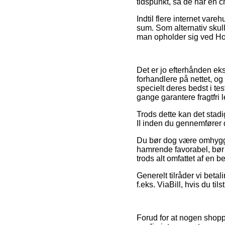
tidspunkt, så de har en c
Indtil flere internet vare
sum. Som alternativ skull
man opholder sig ved Hors
Det er jo efterhånden eks
forhandlere på nettet, og
specielt deres bedst i te
gange garantere fragtfri l
Trods dette kan det stad
II inden du gennemfører d
Du bør dog være omhyggel
hamrende favorabel, bør 
trods alt omfattet af en
Generelt tilråder vi beta
f.eks. ViaBill, hvis du til
Forud for at nogen shoppe