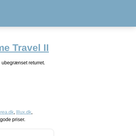
 Travel II
 ubegrænset returret.
rea.dk
,
Illux.dk
,
l gode priser.