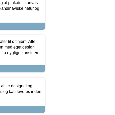
 af plakater, canvas
skandinaviske natur og
er til dit hjem. Alle
ten med eget design
r fra dygtige kunstnere
 alt er designet og
r, og kan leveres inden