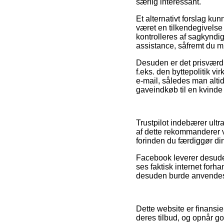
særlig interessant.
Et alternativt forslag k
været en tilkendegivelse 
kontrolleres af sagkyndig
assistance, såfremt du 
Desuden er det prisværdi
f.eks. den byttepolitik vi
e-mail, således man alt
gaveindkøb til en kvinde
Trustpilot indebærer ul
af dette rekommanderer 
forinden du færdiggør di
Facebook leverer desuden
ses faktisk internet forh
desuden burde anvendes ti
Dette website er finans
deres tilbud, og opnår go