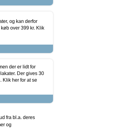
ter, og kan derfor
d køb over 399 kr. Klik
en der er lidt for
lakater. Der gives 30
Klik her for at se
 fra bl.a. deres
mer og