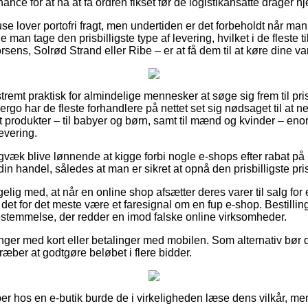
hance for at nå at få ordren fikset før de logistikansatte drager h
huse lover portofri fragt, men undertiden er det forbeholdt når man
e man tage den prisbilligste type af levering, hvilket i de fleste
ens, Solrød Strand eller Ribe – er at få dem til at køre dine vare
tremt praktisk for almindelige mennesker at søge sig frem til pris
 ergo har de fleste forhandlere på nettet set sig nødsaget til at 
st produkter – til babyer og børn, samt til mænd og kvinder – en
evering.
igvæk blive lønnende at kigge forbi nogle e-shops efter rabat
in handel, således at man er sikret at opnå den prisbilligste pri
ig med, at når en online shop afsætter deres varer til salg for 
det for det meste være et faresignal om en fup e-shop. Bestillin
 bestemmelse, der redder en imod falske online virksomheder.
linger med kort eller betalinger med mobilen. Som alternativ bør 
stræber at godtgøre beløbet i flere bidder.
r hos en e-butik burde de i virkeligheden læse dens vilkår, men 