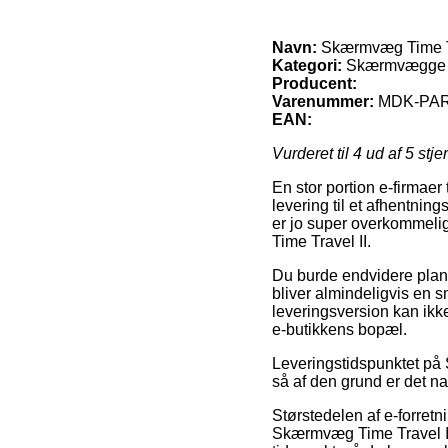
Navn:
Skærmvæg Time Tr
Kategori:
Skærmvægge 
Producent:
Varenummer:
MDK-PAR
EAN:
Vurderet til
4
ud af 5 stje
En stor portion e-firmaer 
levering til et afhentnin
er jo super overkommeli
Time Travel II.
Du burde endvidere planlæ
bliver almindeligvis en 
leveringsversion kan ikk
e-butikkens bopæl.
Leveringstidspunktet på 
så af den grund er det na
Størstedelen af e-forre
Skærmvæg Time Travel II,