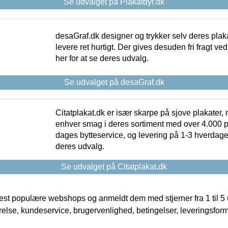
Se udvalget på Plakatdyr.dk
desaGraf.dk designer og trykker selv deres plaka
levere ret hurtigt. Der gives desuden fri fragt ve
her for at se deres udvalg.
Se udvalget på desaGraf.dk
Citatplakat.dk er især skarpe på sjove plakater, m
enhver smag i deres sortiment med over 4.000 p
dages bytteservice, og levering på 1-3 hverdage. 
deres udvalg.
Se udvalget på Citatplakat.dk
t populære webshops og anmeldt dem med stjerner fra 1 til 5 ud
rrelse, kundeservice, brugervenlighed, betingelser, leveringsfor