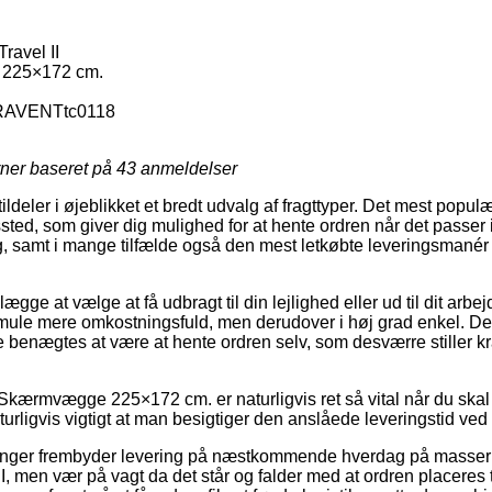
avel II
225×172 cm.
AVENTtc0118
rner baseret på
43
anmeldelser
tildeler i øjeblikket et bredt udvalg af fragttyper. Det mest popu
gssted, som giver dig mulighed for at hente ordren når det passer
g, samt i mange tilfælde også den mest letkøbte leveringsman
gge at vælge at få udbragt til din lejlighed eller ud til dit arb
smule mere omkostningsfuld, men derudover i høj grad enkel. Den
e benægtes at være at hente ordren selv, som desværre stiller 
Skærmvægge 225×172 cm. er naturligvis ret så vital når du skal
turligvis vigtigt at man besigtiger den anslåede leveringstid ved
tninger frembyder levering på næstkommende hverdag på masser 
 men vær på vagt da det står og falder med at ordren placeres ti