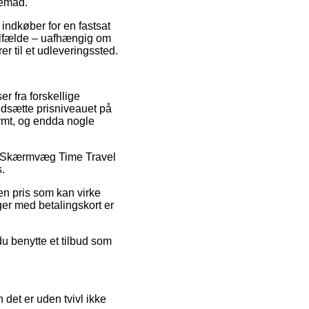
jemad.
 indkøber for en fastsat
 tilfælde – uafhængig om
r til et udleveringssted.
er fra forskellige
nedsætte prisniveauet på
ormt, og endda nogle
 på Skærmvæg Time Travel
s.
en pris som kan virke
ger med betalingskort er
du benytte et tilbud som
det er uden tvivl ikke