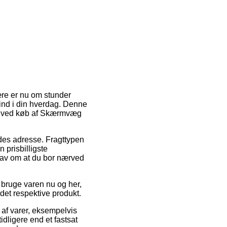
lære er nu om stunder
 ind i din hverdag. Denne
ér ved køb af Skærmvæg
ejdes adresse. Fragttypen
 prisbilligste
krav om at du bor nærved
 bruge varen nu og her,
 det respektive produkt.
af varer, eksempelvis
dligere end et fastsat