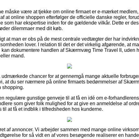
unne måske være at tjekke om online firmaet er e-mærket medlem,
af at online shoppen efterfølger de officielle danske regler, foru
e som har ekspertise inden for de gældende vilkår. Dette er des
møder dilemmaer med dit køb.
gt at man er obs på de mest centrale vedtægter der har indvirkn
rksomheden lover. I relation til det er det virkelig afgørende, at ma
id kan dokumentere handlen af Skærmvæg Time Travel II, uden h
 eller mand.
tra udmærkede chancer for at gennemgå mange aktuelle forbruger
vi, at du ser nærmere på online firmaets bedømmelser af Skærm
n shopping.
 regulære gunstige genveje til at få en idé om e-forhandlerens
andlere som giver folk mulighed for at give en anmeldelse af ordre
l at få et indblik i tilfredsheden hos kunderne.
ieret af annoncer. Vi arbejder sammen med mange online virksom
dtgørelse for så vidt en af vores besøgende realiserer en hande