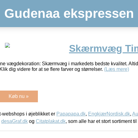
Gudenaa ekspressen
Skærmvæg Time
nne vægdekoration: Skærmvæg i markedets bedste kvalitet. Altid
Klik dig videre for at se flere farver og størrelser.
(Læs mere)
Køb nu »
-webshops i øjeblikket er
Papapapa.dk
,
EngkjærNordisk.dk
,
Au
,
desaGraf.dk
og
Citatplakat.dk
, som alle har et stort sortiment ti