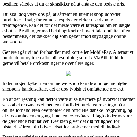
bestiller, således at du er skråsikker på at antage den bedste pris.
Du skal dog være obs på, at såfremt en internet shop udbyder
produkter til salg for en udsalgspris der virker usædvanlig
fremragende, kan det for det meste være et faresignal om en uægte
e-butik. Bestillinger med betalingskort er i hvert fald omfattet af en
bestemmelse, der dækker dig som køber imod snydagtige online
webshops.
Generelt går vi ind for handler med kort eller MobilePay. Alternativt
burde du udnytte en afbetalingsordning som fx ViaBill, ifald du
gerne vil betale omkostningerne over flere uger.
Inden nogen køber i en online webshop kan de altid gennemløbe
shoppens handelsaftale, det er dog typisk et omfattende projekt.
En anden løsning kan derfor være at se nærmere på hvorvidt internet
selskabet er e-mærket medlem, fordi det burde være et tegn på at
online forhandleren overholder den officielle danske lovgivning, og
at virksomheden en gang i mellem overvåges af fagfolk der mestrer
de gældende regulativer. Desuden giver det dig mulighed for
bistand, såfremt du bliver udsat for problemer med dit indkøb.