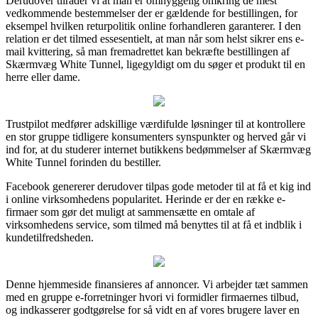
Derudover tilråder vi at man er omhyggelig omkring de mest
vedkommende bestemmelser der er gældende for bestillingen, for
eksempel hvilken returpolitik online forhandleren garanterer. I den
relation er det tilmed essesentielt, at man når som helst sikrer ens e-
mail kvittering, så man fremadrettet kan bekræfte bestillingen af
Skærmvæg White Tunnel, ligegyldigt om du søger et produkt til en
herre eller dame.
Trustpilot medfører adskillige værdifulde løsninger til at kontrollere
en stor gruppe tidligere konsumenters synspunkter og herved går vi
ind for, at du studerer internet butikkens bedømmelser af Skærmvæg
White Tunnel forinden du bestiller.
Facebook genererer derudover tilpas gode metoder til at få et kig ind
i online virksomhedens popularitet. Herinde er der en række e-
firmaer som gør det muligt at sammensætte en omtale af
virksomhedens service, som tilmed må benyttes til at få et indblik i
kundetilfredsheden.
Denne hjemmeside finansieres af annoncer. Vi arbejder tæt sammen
med en gruppe e-forretninger hvori vi formidler firmaernes tilbud,
og indkasserer godtgørelse for så vidt en af vores brugere laver en