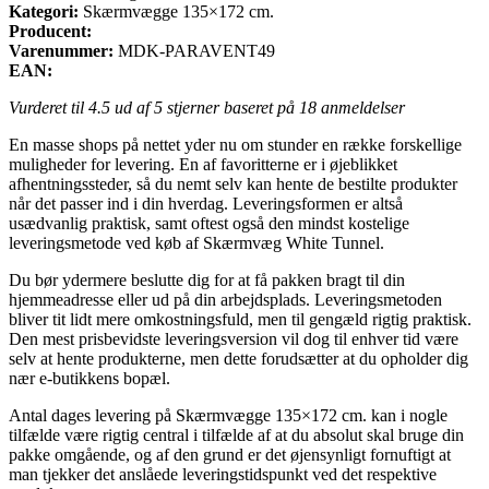
Kategori:
Skærmvægge 135×172 cm.
Producent:
Varenummer:
MDK-PARAVENT49
EAN:
Vurderet til
4.5
ud af 5 stjerner baseret på
18
anmeldelser
En masse shops på nettet yder nu om stunder en række forskellige
muligheder for levering. En af favoritterne er i øjeblikket
afhentningssteder, så du nemt selv kan hente de bestilte produkter
når det passer ind i din hverdag. Leveringsformen er altså
usædvanlig praktisk, samt oftest også den mindst kostelige
leveringsmetode ved køb af Skærmvæg White Tunnel.
Du bør ydermere beslutte dig for at få pakken bragt til din
hjemmeadresse eller ud på din arbejdsplads. Leveringsmetoden
bliver tit lidt mere omkostningsfuld, men til gengæld rigtig praktisk.
Den mest prisbevidste leveringsversion vil dog til enhver tid være
selv at hente produkterne, men dette forudsætter at du opholder dig
nær e-butikkens bopæl.
Antal dages levering på Skærmvægge 135×172 cm. kan i nogle
tilfælde være rigtig central i tilfælde af at du absolut skal bruge din
pakke omgående, og af den grund er det øjensynligt fornuftigt at
man tjekker det anslåede leveringstidspunkt ved det respektive