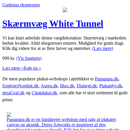
Gudenaa ekspressen
Skærmvæg White Tunnel
Vi kan klart anbefale denne vægdekoration: Skærmvæg i markedets
bedste kvalitet. Altid ubegrænset returret. Mulighed for gratis fragt.
Klik dig videre for at se flere farver og størrelser.
(Læs mere)
999
kr.
(Vis fragtpris)
Læs mere »
Køb nu »
De mest populære plakat-webshops i øjeblikket er
Papapapa.dk
,
EngkjærNordisk.dk
,
Aurea.dk
,
Illux.dk
,
Dialægt.dk
,
Plakatdyr.dk
,
desaGraf.dk
og
Citatplakat.dk
, som alle har et stort sortiment til gode
priser.
Papapapa.dk er en familieejet webshop med salg af plakater,
canvas og akustik. Deres Artworks er inspireret af den
skandinaviske natur og livsstil. Klik her for at se deres udvalg.