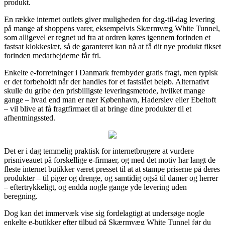
produkt.
En række internet outlets giver muligheden for dag-til-dag levering
på mange af shoppens varer, eksempelvis Skærmvæg White Tunnel,
som alligevel er regnet ud fra at ordren køres igennem forinden et
fastsat klokkeslæt, så de garanteret kan nå at få dit nye produkt fikset
forinden medarbejderne får fri.
Enkelte e-forretninger i Danmark frembyder gratis fragt, men typisk
er det forbeholdt når der handles for et fastslået beløb. Alternativt
skulle du gribe den prisbilligste leveringsmetode, hvilket mange
gange – hvad end man er nær København, Haderslev eller Ebeltoft
– vil blive at få fragtfirmaet til at bringe dine produkter til et
afhentningssted.
Det er i dag temmelig praktisk for internetbrugere at vurdere
prisniveauet på forskellige e-firmaer, og med det motiv har langt de
fleste internet butikker været presset til at at stampe priserne på deres
produkter – til piger og drenge, og samtidig også til damer og herrer
– eftertrykkeligt, og endda nogle gange yde levering uden
beregning.
Dog kan det immervæk vise sig fordelagtigt at undersøge nogle
enkelte e-butikker efter tilbud på Skærmvæg White Tunnel før du