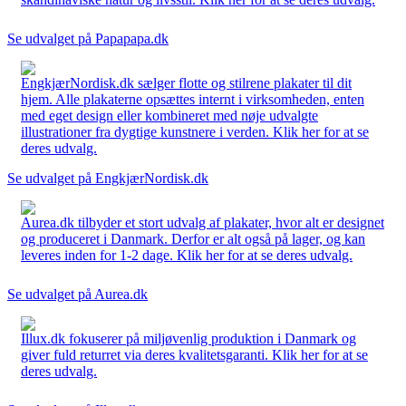
Se udvalget på Papapapa.dk
EngkjærNordisk.dk sælger flotte og stilrene plakater til dit
hjem. Alle plakaterne opsættes internt i virksomheden, enten
med eget design eller kombineret med nøje udvalgte
illustrationer fra dygtige kunstnere i verden. Klik her for at se
deres udvalg.
Se udvalget på EngkjærNordisk.dk
Aurea.dk tilbyder et stort udvalg af plakater, hvor alt er designet
og produceret i Danmark. Derfor er alt også på lager, og kan
leveres inden for 1-2 dage. Klik her for at se deres udvalg.
Se udvalget på Aurea.dk
Illux.dk fokuserer på miljøvenlig produktion i Danmark og
giver fuld returret via deres kvalitetsgaranti. Klik her for at se
deres udvalg.