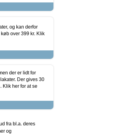
ter, og kan derfor
d køb over 399 kr. Klik
en der er lidt for
lakater. Der gives 30
Klik her for at se
 fra bl.a. deres
mer og