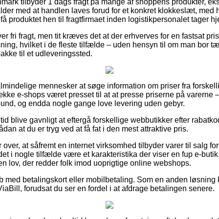
mark tilbyder 1 dags fragt på mange af shoppens produkter, ek
alder med at handlen laves forud for et konkret klokkeslæt, med 
å produktet hen til fragtfirmaet inden logistikpersonalet tager h
er fri fragt, men tit kræves det at der erhverves for en fastsat pr
sning, hvilket i de fleste tilfælde – uden hensyn til om man bor t
akke til et udleveringssted.
or almindelige mennesker at søge information om priser fra forskel
ække e-shops været presset til at at presse priserne på varerne – 
 bund, og endda nogle gange love levering uden gebyr.
 tid blive gavnligt at eftergå forskellige webbutikker efter rabatk
ådan at du er tryg ved at få fat i den mest attraktive pris.
 over, at såfremt en internet virksomhed tilbyder varer til salg fo
 i nogle tilfælde være et karakteristika der viser en fup e-buti
en lov, der redder folk imod uoprigtige online webshops.
køb med betalingskort eller mobilbetaling. Som en anden løsning 
iaBill, forudsat du ser en fordel i at afdrage betalingen senere.