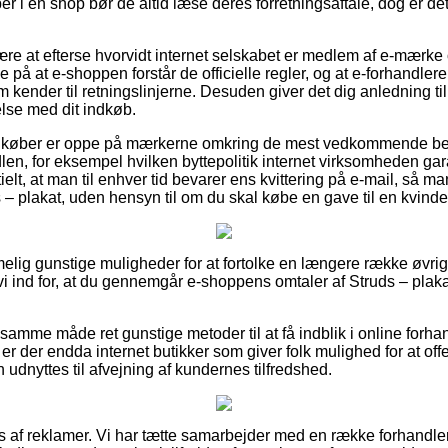
r i en shop bør de altid læse deres forretningsaftale, dog er de
være at efterse hvorvidt internet selskabet er medlem af e-mærke
e på at e-shoppen forstår de officielle regler, og at e-forhandlere
kender til retningslinjerne. Desuden giver det dig anledning til 
delse med dit indkøb.
 at køber er oppe på mærkerne omkring de mest vedkommende b
en, for eksempel hvilken byttepolitik internet virksomheden gar
ielt, at man til enhver tid bevarer ens kvittering på e-mail, så ma
s – plakat, uden hensyn til om du skal købe en gave til en kvinde
melig gunstige muligheder for at fortolke en længere række øvr
vi ind for, at du gennemgår e-shoppens omtaler af Struds – plak
samme måde ret gunstige metoder til at få indblik i online forha
er der endda internet butikker som giver folk mulighed for at off
n udnyttes til afvejning af kundernes tilfredshed.
s af reklamer. Vi har tætte samarbejder med en række forhandler