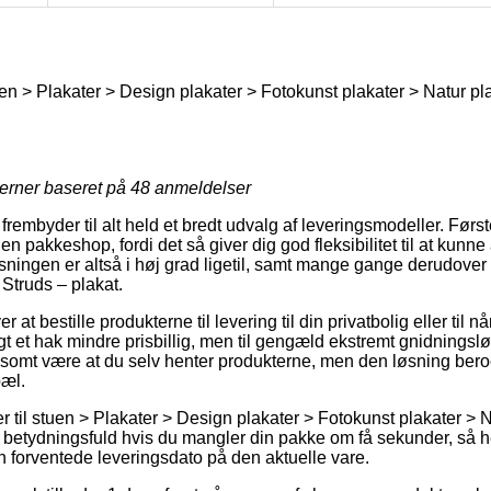
uen > Plakater > Design plakater > Fotokunst plakater > Natur pl
jerner baseret på
48
anmeldelser
frembyder til alt held et bredt udvalg af leveringsmodeller. Før
en pakkeshop, fordi det så giver dig god fleksibilitet til at kunne
løsningen er altså i høj grad ligetil, samt mange gange derudove
Struds – plakat.
t bestille produkterne til levering til din privatbolig eller til nå
gt et hak mindre prisbillig, men til gengæld ekstremt gnidningsl
vlsomt være at du selv henter produkterne, men den løsning beroe
pæl.
 til stuen > Plakater > Design plakater > Fotokunst plakater > N
etydningsfuld hvis du mangler din pakke om få sekunder, så he
n forventede leveringsdato på den aktuelle vare.