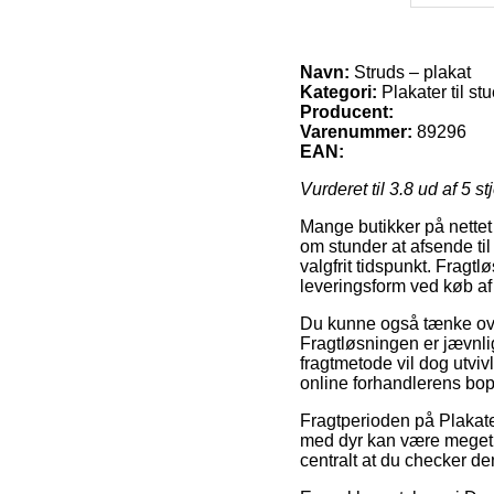
Navn:
Struds – plakat
Kategori:
Plakater til st
Producent:
Varenummer:
89296
EAN:
Vurderet til
3.8
ud af 5 st
Mange butikker på nettet 
om stunder at afsende til 
valgfrit tidspunkt. Fragt
leveringsform ved køb af 
Du kunne også tænke over a
Fragtløsningen er jævnli
fragtmetode vil dog utvi
online forhandlerens bo
Fragtperioden på Plakater
med dyr kan være meget b
centralt at du checker de