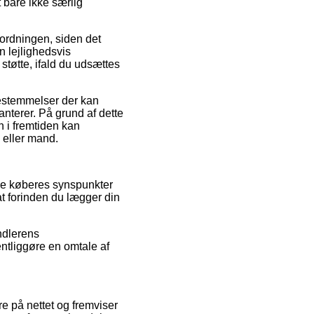
t bare ikke særlig
 ordningen, siden det
n lejlighedsvis
støtte, ifald du udsættes
estemmelser der kan
anterer. På grund af dette
n i fremtiden kan
 eller mand.
ige køberes synspunkter
at forinden du lægger din
ndlerens
entliggøre en omtale af
e på nettet og fremviser