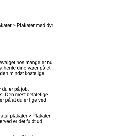
akater > Plakater med dyr
stevalget hos mange er nu
 afhente dine varer på et
r den mindst kostelige
r du er på job.
øs. Den mest betalelige
r på at du er lige ved
atur plakater > Plakater
rved er det fuldt ud