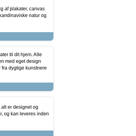
 af plakater, canvas
skandinaviske natur og
er til dit hjem. Alle
ten med eget design
r fra dygtige kunstnere
 alt er designet og
r, og kan leveres inden