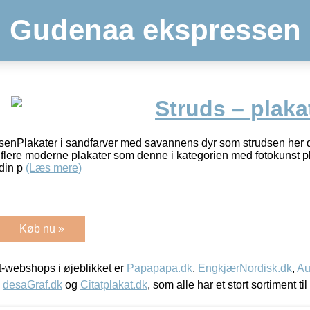
Gudenaa ekspressen
Struds – plaka
senPlakater i sandfarver med savannens dyr som strudsen her d
flere moderne plakater som denne i kategorien med fotokunst pla
 din p
(Læs mere)
Køb nu »
-webshops i øjeblikket er
Papapapa.dk
,
EngkjærNordisk.dk
,
Au
,
desaGraf.dk
og
Citatplakat.dk
, som alle har et stort sortiment ti