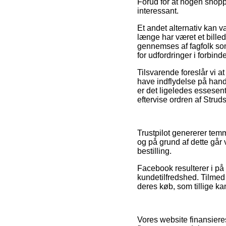
Forud for at nogen shoppe
interessant.
Et andet alternativ kan 
længe har været et billed
gennemses af fagfolk som 
for udfordringer i forbin
Tilsvarende foreslår vi
have indflydelse på handl
er det ligeledes essesent
eftervise ordren af Strud
Trustpilot genererer tem
og på grund af dette går 
bestilling.
Facebook resulterer i på 
kundetilfredshed. Tilmed 
deres køb, som tillige ka
Vores website finansiere