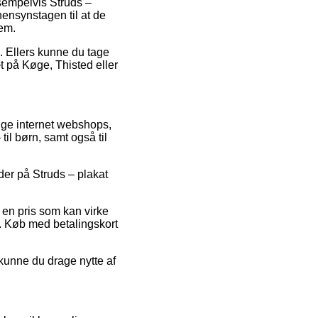
sempelvis Struds –
hensynstagen til at de
jem.
is. Ellers kunne du tage
æt på Køge, Thisted eller
lige internet webshops,
til børn, samt også til
oder på Struds – plakat
r en pris som kan virke
k. Køb med betalingskort
kunne du drage nytte af