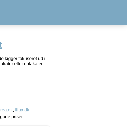
t
e kigger fokuseret ud i
kater eller i plakater
rea.dk
,
Illux.dk
,
l gode priser.