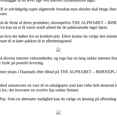
vendiggør at du lever lige ved internet forhandlerens lager.
lgelig super afgørende forudsat man absolut skal bruge dine nye pro
vare.
ring på de fleste af deres produkter, eksempelvis THE ALPHABET – BØ
is kan nå at få varen sendt afsted før de pakkeansatte tager hjem.
kun hvis der købes for en konkret pris. Ellers kunne du vælge den minds
maet til at køre pakken til et afhentningssted.
 på diverse internet virksomheder, og ergo har en lang række internet firma
e byde på portofri levering.
e internet shops i Danmark efter tilbud på THE ALPHABET – BØRNEPLAKA
ksomhed annoncerer en vare til en udsalgspris som kan virke helt ekstre
ov, der forsvarer en overfor fup online firmaer.
ePay. Som en alternativ mulighed kan du vælge en løsning på afbetaling