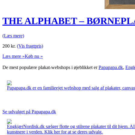
THE ALPHABET – BØRNEPLA
(Læs mere)
200
kr.
(Vis fragtpris)
Læs mere »
Køb nu »
De mest populære plakat-webshops i øjeblikket er
Papapapa.dk
,
Engk
Papapapa.dk er en familieejet webshop med salg af plakater, canvas o
Se udvalget på Papapapa.dk
EngkjærNordisk.dk sælger flotte og stilrene plakater til dit hjem. A
kunstnere i verden. Klik her for at se deres udvalg.