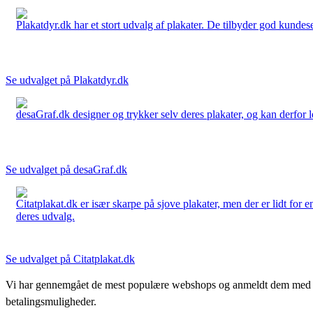
Plakatdyr.dk har et stort udvalg af plakater. De tilbyder god kundese
Se udvalget på Plakatdyr.dk
desaGraf.dk designer og trykker selv deres plakater, og kan derfor le
Se udvalget på desaGraf.dk
Citatplakat.dk er især skarpe på sjove plakater, men der er lidt for
deres udvalg.
Se udvalget på Citatplakat.dk
Vi har gennemgået de mest populære webshops og anmeldt dem med stjern
betalingsmuligheder.