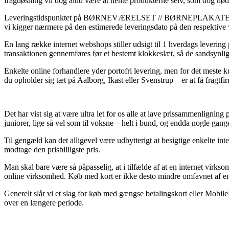
fragtløsning vil dog altid være at hente produkterne selv, som dog nød
Leveringstidspunktet på BØRNEVÆRELSET // BØRNEPLAKATER er selvfø
vi kigger nærmere på den estimerede leveringsdato på den respektive 
En lang række internet webshops stiller udsigt til 1 hverdags leve
transaktionen gennemføres før et bestemt klokkeslæt, så de sandsynligv
Enkelte online forhandlere yder portofri levering, men for det meste 
du opholder sig tæt på Aalborg, Ikast eller Svenstrup – er at få fragtfir
Det har vist sig at være ultra let for os alle at lave prissammenligning
juniorer, lige så vel som til voksne – helt i bund, og endda nogle gang
Til gengæld kan det alligevel være udbytterigt at besigtige enkelt
modtage den prisbilligste pris.
Man skal bare være så påpasselig, at i tilfælde af at en internet vir
online virksomhed. Køb med kort er ikke desto mindre omfavnet af en l
Generelt slår vi et slag for køb med gængse betalingskort eller Mobil
over en længere periode.