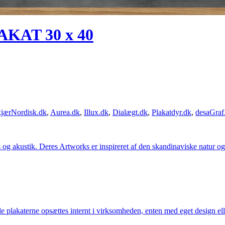
KAT 30 x 40
jærNordisk.dk
,
Aurea.dk
,
Illux.dk
,
Dialægt.dk
,
Plakatdyr.dk
,
desaGraf
g akustik. Deres Artworks er inspireret af den skandinaviske natur og li
lle plakaterne opsættes internt i virksomheden, enten med eget design el