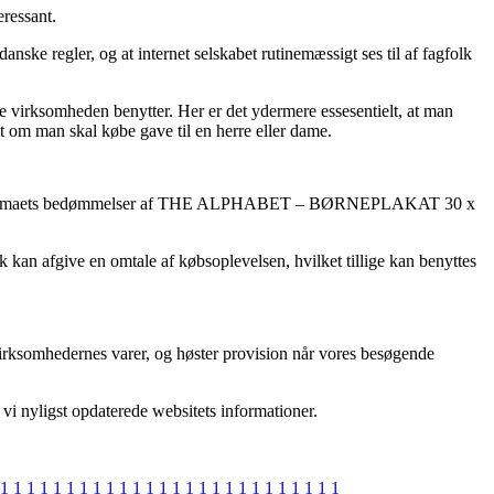
eressant.
nske regler, og at internet selskabet rutinemæssigt ses til af fagfolk
ne virksomheden benytter. Her er det ydermere essesentielt, at man
m man skal købe gave til en herre eller dame.
 tolker e-firmaets bedømmelser af THE ALPHABET – BØRNEPLAKAT 30 x
lk kan afgive en omtale af købsoplevelsen, hvilket tillige kan benyttes
 virksomhedernes varer, og høster provision når vores besøgende
 vi nyligst opdaterede websitets informationer.
1
1
1
1
1
1
1
1
1
1
1
1
1
1
1
1
1
1
1
1
1
1
1
1
1
1