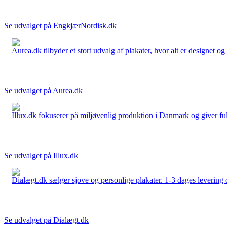
Se udvalget på EngkjærNordisk.dk
Aurea.dk tilbyder et stort udvalg af plakater, hvor alt er designet o
Se udvalget på Aurea.dk
Illux.dk fokuserer på miljøvenlig produktion i Danmark og giver fuld 
Se udvalget på Illux.dk
Dialægt.dk sælger sjove og personlige plakater. 1-3 dages levering o
Se udvalget på Dialægt.dk