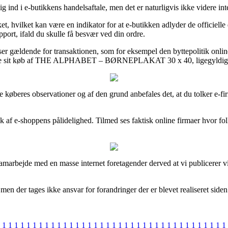
ig ind i e-butikkens handelsaftale, men det er naturligvis ikke videre int
, hvilket kan være en indikator for at e-butikken adlyder de officielle da
port, ifald du skulle få besvær ved din ordre.
elser gældende for transaktionen, som for eksempel den byttepolitik onli
vise sit køb af THE ALPHABET – BØRNEPLAKAT 30 x 40, ligegyldigt o
aktuelle køberes observationer og af den grund anbefales det, at du
yk af e-shoppens pålidelighed. Tilmed ses faktisk online firmaer hvor fo
 samarbejde med en masse internet foretagender derved at vi publicerer
en der tages ikke ansvar for forandringer der er blevet realiseret siden
1
1
1
1
1
1
1
1
1
1
1
1
1
1
1
1
1
1
1
1
1
1
1
1
1
1
1
1
1
1
1
1
1
1
1
1
1