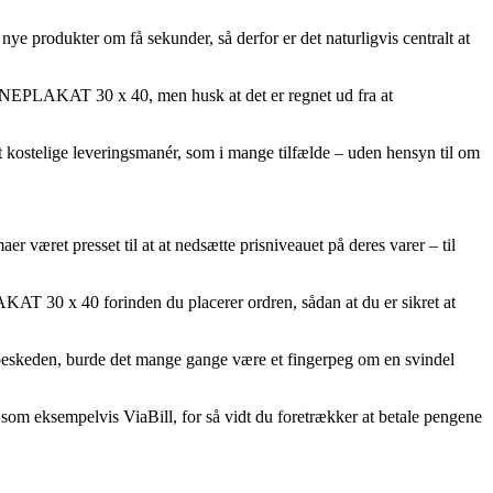
dukter om få sekunder, så derfor er det naturligvis centralt at
RNEPLAKAT 30 x 40, men husk at det er regnet ud fra at
t kostelige leveringsmanér, som i mange tilfælde – uden hensyn til om
er været presset til at at nedsætte prisniveauet på deres varer – til
T 30 x 40 forinden du placerer ordren, sådan at du er sikret at
mt beskeden, burde det mange gange være et fingerpeg om en svindel
 som eksempelvis ViaBill, for så vidt du foretrækker at betale pengene