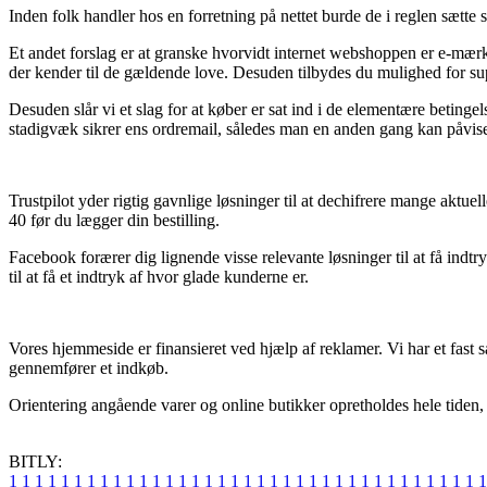
Inden folk handler hos en forretning på nettet burde de i reglen sætte s
Et andet forslag er at granske hvorvidt internet webshoppen er e-mærket
der kender til de gældende love. Desuden tilbydes du mulighed for sup
Desuden slår vi et slag for at køber er sat ind i de elementære beting
stadigvæk sikrer ens ordremail, således man en anden gang kan på
Trustpilot yder rigtig gavnlige løsninger til at dechifrere mange 
40 før du lægger din bestilling.
Facebook forærer dig lignende visse relevante løsninger til at få indtr
til at få et indtryk af hvor glade kunderne er.
Vores hjemmeside er finansieret ved hjælp af reklamer. Vi har et fast
gennemfører et indkøb.
Orientering angående varer og online butikker opretholdes hele tiden, m
BITLY:
1
1
1
1
1
1
1
1
1
1
1
1
1
1
1
1
1
1
1
1
1
1
1
1
1
1
1
1
1
1
1
1
1
1
1
1
1