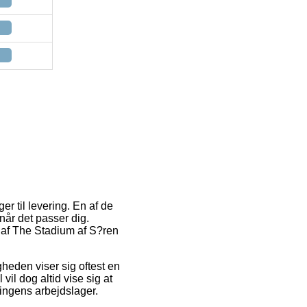
r til levering. En af de
når det passer dig.
b af The Stadium af S?ren
igheden viser sig oftest en
il dog altid vise sig at
ningens arbejdslager.