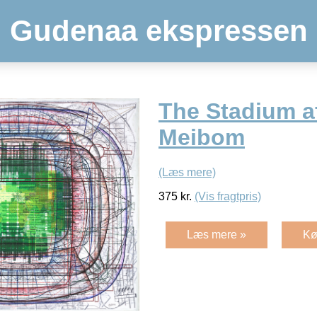
Gudenaa ekspressen
The Stadium a
Meibom
(Læs mere)
375
kr.
(Vis fragtpris)
Læs mere »
Kø