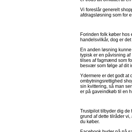
Vi foreslår generelt sho
afdragsløsning som for ek
Forinden folk køber hos
handelsvilkår, dog er det 
En anden løsning kunne må
typisk er en påvisning a
tilses af fagmænd som for
besvær som følge af dit 
Ydermere er det godt at 
ombytningsrettighed sho
sin kvittering, så man s
er på gaveindkøb til en h
Trustpilot tilbyder dig d
grund af dette tilråder v
du køber.
Facebook byder på på sa