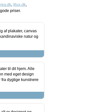
rea.dk
,
Illux.dk
,
l gode priser.
 af plakater, canvas
skandinaviske natur og
er til dit hjem. Alle
ten med eget design
r fra dygtige kunstnere
 alt er designet og