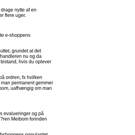
 drage nytte af en
r flere uger.
gte e-shoppens
ttet, grundet at det
orhandleren nu og da
 bistand, hvis du oplever
å ordren, fx hvilken
 at man permanent gemmer
Meibom, uafhængig om man
ers evalueringer og på
f S?ren Meibom forinden
bshoppens popularitet.