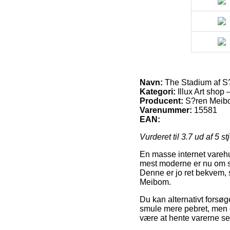
Navn:
The Stadium af S
Kategori:
Illux Art shop 
Producent:
S?ren Meib
Varenummer:
15581
EAN:
Vurderet til
3.7
ud af 5 st
En masse internet varehu
mest moderne er nu om st
Denne er jo ret bekvem, 
Meibom.
Du kan alternativt forsøge
smule mere pebret, men e
være at hente varerne sel