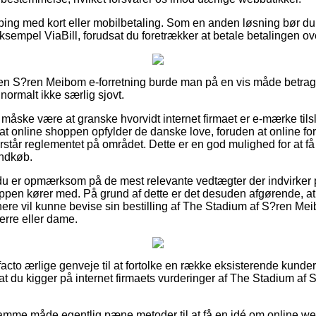
pping med kort eller mobilbetaling. Som en anden løsning bør du
sempel ViaBill, forudsat du foretrækker at betale betalingen ove
 en S?ren Meibom e-forretning burde man på en vis måde betra
normalt ikke særlig sjovt.
ske være at granske hvorvidt internet firmaet er e-mærke tilslu
f at online shoppen opfylder de danske love, foruden at online f
står reglementet på området. Dette er en god mulighed for at få
indkøb.
du er opmærksom på de mest relevante vedtægter der indvirker p
ppen kører med. På grund af dette er det desuden afgørende,
enere vil kunne bevise sin bestilling af The Stadium af S?ren 
erre eller dame.
e facto ærlige genveje til at fortolke en række eksisterende kund
i, at du kigger på internet firmaets vurderinger af The Stadium a
mme måde egentlig pæne metoder til at få en idé om online we