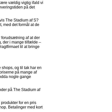
re vældig vigtig ifald vi
leveringstiden på det
elvis The Stadium af S?
t, med det formål at de
 forudsætning af at der
, der i mange tilfælde –
gtfirmaet til at bringe
e shops, og til tak har en
spriserne på mange af
 endda nogle gange
tkoder på The Stadium af
produkter for en pris
hop. Betalinger med kort