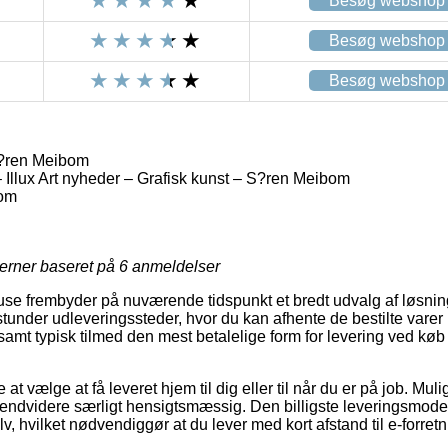
Besøg webshop
Besøg webshop
Besøg webshop
?ren Meibom
– Illux Art nyheder – Grafisk kunst – S?ren Meibom
om
jerner baseret på
6
anmeldelser
se frembyder på nuværende tidspunkt et bredt udvalg af løsninge
under udleveringssteder, hvor du kan afhente de bestilte varer 
samt typisk tilmed den mest betalelige form for levering ved kø
 at vælge at få leveret hjem til dig eller til når du er på job. Mul
ndvidere særligt hensigtsmæssig. Den billigste leveringsmodel v
v, hvilket nødvendiggør at du lever med kort afstand til e-forret