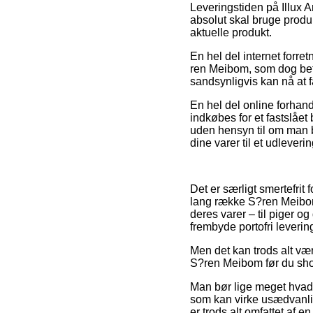
Leveringstiden på Illux A
absolut skal bruge produkt
aktuelle produkt.
En hel del internet forre
ren Meibom, som dog betin
sandsynligvis kan nå at få
En hel del online forhan
indkøbes for et fastslået
uden hensyn til om man be
dine varer til et udleveri
Det er særligt smertefrit 
lang række S?ren Meibom 
deres varer – til piger 
frembyde portofri leverin
Men det kan trods alt vær
S?ren Meibom før du shop
Man bør lige meget hvad 
som kan virke usædvanli
er trods alt omfattet af 