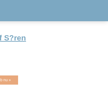
f S?ren
b nu »