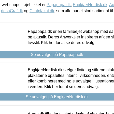
-webshops i øjeblikket er
Papapapa.dk
,
EngkjærNordisk.dk
,
Au
,
desaGraf.dk
og
Citatplakat.dk
, som alle har et stort sortiment ti
Papapapa.dk er en familieejet webshop med salg
og akustik. Deres Artworks er inspireret af den 
livsstil. Klik her for at se deres udvalg.
Se udvalget på Papapapa.dk
EngkjærNordisk.dk sælger flotte og stilrene plakat
plakaterne opsættes internt i virksomheden, en
eller kombineret med nøje udvalgte illustratione
i verden. Klik her for at se deres udvalg.
Se udvalget på EngkjærNordisk.dk
Aurea.dk tilbyder et stort udvalg af plakater, hvor