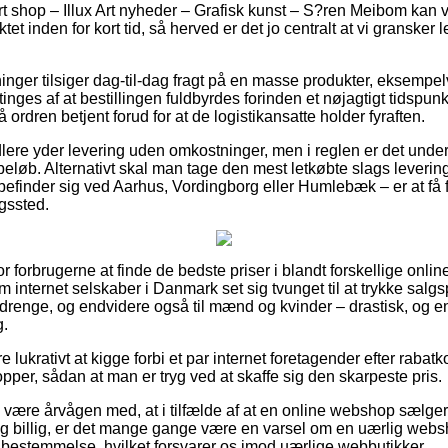
rt shop – Illux Art nyheder – Grafisk kunst – S?ren Meibom kan væ
et inden for kort tid, så herved er det jo centralt at vi gransker 
tninger tilsiger dag-til-dag fragt på en masse produkter, eksemp
ges af at bestillingen fuldbyrdes forinden et nøjagtigt tidspunk
 ordren betjent forud for at de logistikansatte holder fyraften.
dlere yder levering uden omkostninger, men i reglen er det under
 beløb. Alternativt skal man tage den mest letkøbte slags levering
finder sig ved Aarhus, Vordingborg eller Humlebæk – er at få fra
ngssted.
for forbrugerne at finde de bedste priser i blandt forskellige onlin
internet selskaber i Danmark set sig tvunget til at trykke salg
og drenge, og endvidere også til mænd og kvinder – drastisk, og
g.
e lukrativt at kigge forbi et par internet foretagender efter raba
per, sådan at man er tryg ved at skaffe sig den skarpeste pris.
være årvågen med, at i tilfælde af at en online webshop sælger 
g billig, er det mange gange være en varsel om en uærlig webs
en bestemmelse, hvilket forsvarer os imod uærlige webbutikker.