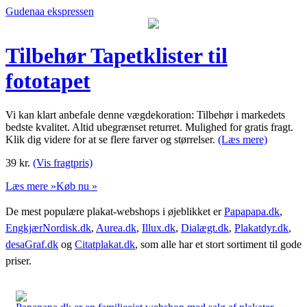
Gudenaa ekspressen
Tilbehør Tapetklister til
fototapet
Vi kan klart anbefale denne vægdekoration: Tilbehør i markedets
bedste kvalitet. Altid ubegrænset returret. Mulighed for gratis fragt.
Klik dig videre for at se flere farver og størrelser.
(Læs mere)
39
kr.
(Vis fragtpris)
Læs mere »
Køb nu »
De mest populære plakat-webshops i øjeblikket er
Papapapa.dk
,
EngkjærNordisk.dk
,
Aurea.dk
,
Illux.dk
,
Dialægt.dk
,
Plakatdyr.dk
,
desaGraf.dk
og
Citatplakat.dk
, som alle har et stort sortiment til gode
priser.