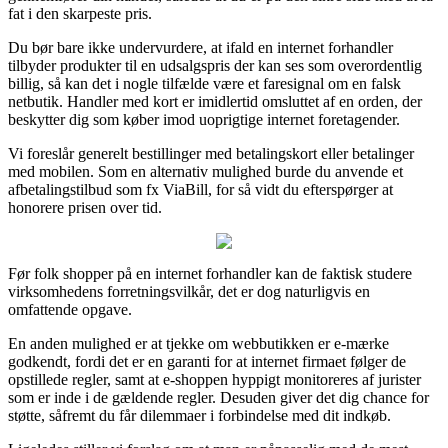
fat i den skarpeste pris.
Du bør bare ikke undervurdere, at ifald en internet forhandler
tilbyder produkter til en udsalgspris der kan ses som overordentlig
billig, så kan det i nogle tilfælde være et faresignal om en falsk
netbutik. Handler med kort er imidlertid omsluttet af en orden, der
beskytter dig som køber imod uoprigtige internet foretagender.
Vi foreslår generelt bestillinger med betalingskort eller betalinger
med mobilen. Som en alternativ mulighed burde du anvende et
afbetalingstilbud som fx ViaBill, for så vidt du efterspørger at
honorere prisen over tid.
Før folk shopper på en internet forhandler kan de faktisk studere
virksomhedens forretningsvilkår, det er dog naturligvis en
omfattende opgave.
En anden mulighed er at tjekke om webbutikken er e-mærke
godkendt, fordi det er en garanti for at internet firmaet følger de
opstillede regler, samt at e-shoppen hyppigt monitoreres af jurister
som er inde i de gældende regler. Desuden giver det dig chance for
støtte, såfremt du får dilemmaer i forbindelse med dit indkøb.