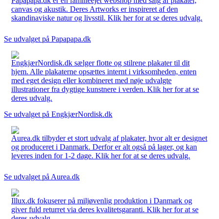
Papapapa.dk er en familieejet webshop med salg af plakater,
canvas og akustik. Deres Artworks er inspireret af den
skandinaviske natur og livsstil. Klik her for at se deres udvalg.
Se udvalget på Papapapa.dk
EngkjærNordisk.dk sælger flotte og stilrene plakater til dit
hjem. Alle plakaterne opsættes internt i virksomheden, enten
med eget design eller kombineret med nøje udvalgte
illustrationer fra dygtige kunstnere i verden. Klik her for at se
deres udvalg.
Se udvalget på EngkjærNordisk.dk
Aurea.dk tilbyder et stort udvalg af plakater, hvor alt er designet
og produceret i Danmark. Derfor er alt også på lager, og kan
leveres inden for 1-2 dage. Klik her for at se deres udvalg.
Se udvalget på Aurea.dk
Illux.dk fokuserer på miljøvenlig produktion i Danmark og
giver fuld returret via deres kvalitetsgaranti. Klik her for at se
deres udvalg.