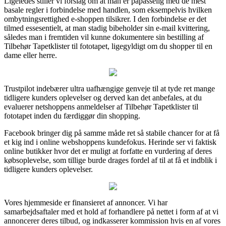
Ligeledes stiller vi forslag om at man er påpasselig med de mest
basale regler i forbindelse med handlen, som eksempelvis hvilken
ombytningsrettighed e-shoppen tilsikrer. I den forbindelse er det
tilmed essesentielt, at man stadig bibeholder sin e-mail kvittering,
således man i fremtiden vil kunne dokumentere sin bestilling af
Tilbehør Tapetklister til fototapet, ligegyldigt om du shopper til en
dame eller herre.
Trustpilot indebærer ultra uafhængige genveje til at tyde ret mange
tidligere kunders oplevelser og derved kan det anbefales, at du
evaluerer netshoppens anmeldelser af Tilbehør Tapetklister til
fototapet inden du færdiggør din shopping.
Facebook bringer dig på samme måde ret så stabile chancer for at få
et kig ind i online webshoppens kundefokus. Herinde ser vi faktisk
online butikker hvor det er muligt at forfatte en vurdering af deres
købsoplevelse, som tillige burde drages fordel af til at få et indblik i
tidligere kunders oplevelser.
Vores hjemmeside er finansieret af annoncer. Vi har
samarbejdsaftaler med et hold af forhandlere på nettet i form af at vi
annoncerer deres tilbud, og indkasserer kommission hvis en af vores