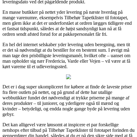
leveringsdato ved det pågældende produkt.
En masse butikker på nettet yder levering på næste hverdag på
mange varenumre, eksempelvis Tilbehør Tapetklister til fototapet,
men glem ikke at det er underforstået at ordren lægges tidligere end
et fastsat tidspunkt, således at de højst sandsynligt kan nå at få
ordren sendt afsted forud for at pakkepersonalet får fri.
En hel del internet selskaber yder levering uden beregning, men tit
er det så nødvendigt at du bestiller for en bestemt sum. I øvrigt må
man tage den prisbilligste leveringsmanér, hvilket ofte – uanset om
man opholder sig nær Fredericia, Varde eller Vejen – vil være at få
kørt varerne til et udleveringssted.
Det er i dag super ukompliceret for købere at finde de laveste priser
fra flere outlets på nettet, og på grund af dette har utallige
webbutikker fundet det nødvendigt at trykke priserne på mange af
deres produkter – til juniorer, og yderligere også til mænd og
kvinder – betydeligt, og endda nogle gange byde på levering uden
gebyr.
Det kan alligevel være lønsomt at inspicere et par forskellige
netshops efter tilbud på Tilbehør Tapetklister til fototapet forinden du
gennemfører din handel, således at du er på den sikre side med at få