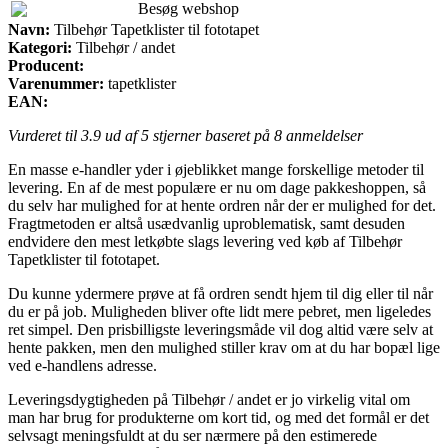
Besøg webshop
Navn:
Tilbehør Tapetklister til fototapet
Kategori:
Tilbehør / andet
Producent:
Varenummer:
tapetklister
EAN:
Vurderet til
3.9
ud af 5 stjerner baseret på
8
anmeldelser
En masse e-handler yder i øjeblikket mange forskellige metoder til
levering. En af de mest populære er nu om dage pakkeshoppen, så
du selv har mulighed for at hente ordren når der er mulighed for det.
Fragtmetoden er altså usædvanlig uproblematisk, samt desuden
endvidere den mest letkøbte slags levering ved køb af Tilbehør
Tapetklister til fototapet.
Du kunne ydermere prøve at få ordren sendt hjem til dig eller til når
du er på job. Muligheden bliver ofte lidt mere pebret, men ligeledes
ret simpel. Den prisbilligste leveringsmåde vil dog altid være selv at
hente pakken, men den mulighed stiller krav om at du har bopæl lige
ved e-handlens adresse.
Leveringsdygtigheden på Tilbehør / andet er jo virkelig vital om
man har brug for produkterne om kort tid, og med det formål er det
selvsagt meningsfuldt at du ser nærmere på den estimerede