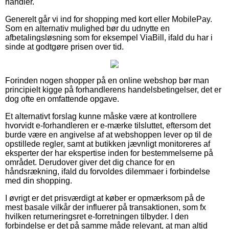
handler.
Generelt går vi ind for shopping med kort eller MobilePay.
Som en alternativ mulighed bør du udnytte en
afbetalingsløsning som for eksempel ViaBill, ifald du har i
sinde at godtgøre prisen over tid.
Forinden nogen shopper på en online webshop bør man
principielt kigge på forhandlerens handelsbetingelser, det er
dog ofte en omfattende opgave.
Et alternativt forslag kunne måske være at kontrollere
hvorvidt e-forhandleren er e-mærke tilsluttet, eftersom det
burde være en angivelse af at webshoppen lever op til de
opstillede regler, samt at butikken jævnligt monitoreres af
eksperter der har ekspertise inden for bestemmelserne på
området. Derudover giver det dig chance for en
håndsrækning, ifald du forvoldes dilemmaer i forbindelse
med din shopping.
I øvrigt er det prisværdigt at køber er opmærksom på de
mest basale vilkår der influerer på transaktionen, som fx
hvilken returneringsret e-forretningen tilbyder. I den
forbindelse er det på samme måde relevant, at man altid