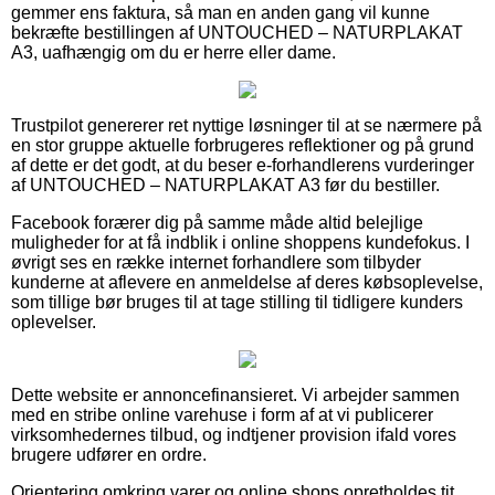
gemmer ens faktura, så man en anden gang vil kunne
bekræfte bestillingen af UNTOUCHED – NATURPLAKAT
A3, uafhængig om du er herre eller dame.
Trustpilot genererer ret nyttige løsninger til at se nærmere på
en stor gruppe aktuelle forbrugeres reflektioner og på grund
af dette er det godt, at du beser e-forhandlerens vurderinger
af UNTOUCHED – NATURPLAKAT A3 før du bestiller.
Facebook forærer dig på samme måde altid belejlige
muligheder for at få indblik i online shoppens kundefokus. I
øvrigt ses en række internet forhandlere som tilbyder
kunderne at aflevere en anmeldelse af deres købsoplevelse,
som tillige bør bruges til at tage stilling til tidligere kunders
oplevelser.
Dette website er annoncefinansieret. Vi arbejder sammen
med en stribe online varehuse i form af at vi publicerer
virksomhedernes tilbud, og indtjener provision ifald vores
brugere udfører en ordre.
Orientering omkring varer og online shops opretholdes tit,