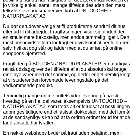
jo virkelig enkel, samt i mange tilfælde desuden den mest
letkøbte leveringsmanér ved køb af UNTOUCHED –
NATURPLAKAT A3.
Du bør derudover vælge at få produkterne sendt til dit hus
eller ud til dit arbejde. Fragtløsningen viser sig undertiden
en smule mere bekostelig, men endda temmelig ligetil. Den
mest prisbevidste form for fragt er utvivlsomt at hente ordren
selv, hvilket dog står og falder med at du er tæt på online
shoppens hjemsted.
Fragttiden på BOLIGEN // NATURPLAKATER er naturligvis
ret så udslagsgivende i tilfælde af at du absolut skal bruge
dine nye varer med det samme, og derfor er det nemlig klogt
at vi studerer den forventede leveringsdato på det
vedkommende produkt.
Temmelig mange online outlets yder levering på næste
hverdag på en hel del varer, eksempelvis UNTOUCHED –
NATURPLAKAT A3, som trods alt er forudsat at bestillingen
anbringes tidligere end et fastsat klokkeslæt, med det formål
at de sandsynligvis kan nå at få ordren ordnet forud for at de
lageransatte har fyraften.
En række webshops byder på fragt uden betaling, men i