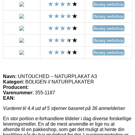
Besøg webshop
Besøg webshop
Besøg webshop
Besøg webshop
Besøg webshop
Navn:
UNTOUCHED – NATURPLAKAT A3
Kategori:
BOLIGEN // NATURPLAKATER
Producent:
Varenummer:
355-1187
EAN:
Vurderet til
4.4
ud af 5 stjerner baseret på
36
anmeldelser
En stor portion e-forhandlere tildeler i dag diverse forskellige
leveringsmidler. En af de mest anvendte er lige nu at
afsende til en pakkeshop, som gør det muligt at hente din
bestilling når du har mulighed for det. Leveringsmetoden er