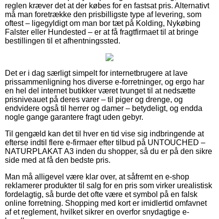
reglen kræver det at der købes for en fastsat pris. Alternativt
må man foretrække den prisbilligste type af levering, som
oftest – ligegyldigt om man bor tæt på Kolding, Nykøbing
Falster eller Hundested – er at få fragtfirmaet til at bringe
bestillingen til et afhentningssted.
Det er i dag særligt simpelt for internetbrugere at lave
prissammenligning hos diverse e-forretninger, og ergo har
en hel del internet butikker været tvunget til at nedsætte
prisniveauet på deres varer – til piger og drenge, og
endvidere også til herrer og damer – betydeligt, og endda
nogle gange garantere fragt uden gebyr.
Til gengæld kan det til hver en tid vise sig indbringende at
efterse indtil flere e-firmaer efter tilbud på UNTOUCHED –
NATURPLAKAT A3 inden du shopper, så du er på den sikre
side med at få den bedste pris.
Man må alligevel være klar over, at såfremt en e-shop
reklamerer produkter til salg for en pris som virker urealistisk
fordelagtig, så burde det ofte være et symbol på en falsk
online forretning. Shopping med kort er imidlertid omfavnet
af et reglement, hvilket sikrer en overfor snydagtige e-