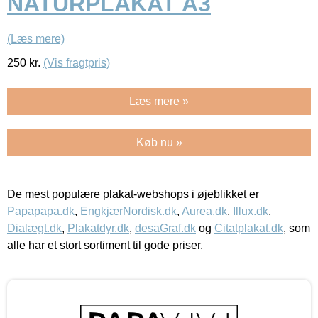
NATURPLAKAT A3
(Læs mere)
250
kr.
(Vis fragtpris)
Læs mere »
Køb nu »
De mest populære plakat-webshops i øjeblikket er
Papapapa.dk
,
EngkjærNordisk.dk
,
Aurea.dk
,
Illux.dk
,
Dialægt.dk
,
Plakatdyr.dk
,
desaGraf.dk
og
Citatplakat.dk
, som
alle har et stort sortiment til gode priser.