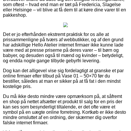
som oftest – hvad end man er tæt på Fredericia, Slagelse
eller Helsinge – vil blive at få dem til at køre dine varer til en
pakkeshop.
Det er jo efterhånden ekstremt praktisk for os alle at
prissammenligne på tværs af webbutikker, og af den grund
har adskillige Hello Atelier internet firmaer ikke kunne lade
være med at presse priserne på deres varer – til børn og
babyer, og desuden også til mænd og kvinder – betydeligt,
og endda nogle gange tilbyde gebyrfri levering.
Dog kan det alligevel vise sig fordelagtigt at granske et par
online firmaer efter tilbud på Vase 01 – 50×70 før du
bestiller, således at man er sikker på at få fat i den mindst
kostelige pris.
Du må ikke desto mindre være opmærksom på, at såfremt
en shop på nettet afsætter et produkt til salg for en pris der
kan ses som besynderligt tiltalende, er det ofte være et
symbol på en uægte online forretning. Kortkøb er ikke desto
mindre omsluttet af en ordning, der skærmer dig overfor
falske internet firmaer.