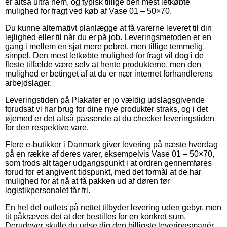
er altså ultra nem, og typisk tillige den mest letkøbte
mulighed for fragt ved køb af Vase 01 – 50×70.
Du kunne alternativt planlægge at få varerne leveret til din
lejlighed eller til når du er på job. Leveringsmetoden er en
gang i mellem en sjat mere pebret, men tillige temmelig
simpel. Den mest letkøbte mulighed for fragt vil dog i de
fleste tilfælde være selv at hente produkterne, men den
mulighed er betinget af at du er nær internet forhandlerens
arbejdslager.
Leveringstiden på Plakater er jo vældig udslagsgivende
forudsat vi har brug for dine nye produkter straks, og i det
øjemed er det altså passende at du checker leveringstiden
for den respektive vare.
Flere e-butikker i Danmark giver levering på næste hverdag
på en række af deres varer, eksempelvis Vase 01 – 50×70,
som trods alt tager udgangspunkt i at ordren gennemføres
forud for et angivent tidspunkt, med det formål at de har
mulighed for at nå at få pakken ud af døren før
logistikpersonalet får fri.
En hel del outlets på nettet tilbyder levering uden gebyr, men
tit påkræves det at der bestilles for en konkret sum.
Derudover skulle du udse dig den billigste leveringsmanér,