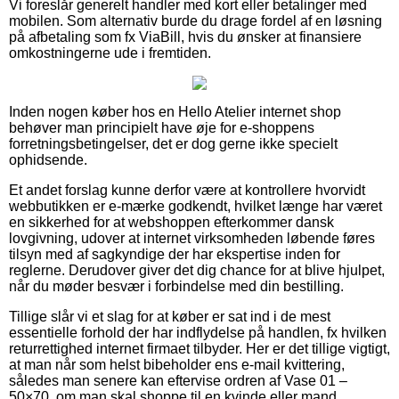
Vi foreslår generelt handler med kort eller betalinger med
mobilen. Som alternativ burde du drage fordel af en løsning
på afbetaling som fx ViaBill, hvis du ønsker at finansiere
omkostningerne ude i fremtiden.
Inden nogen køber hos en Hello Atelier internet shop
behøver man principielt have øje for e-shoppens
forretningsbetingelser, det er dog gerne ikke specielt
ophidsende.
Et andet forslag kunne derfor være at kontrollere hvorvidt
webbutikken er e-mærke godkendt, hvilket længe har været
en sikkerhed for at webshoppen efterkommer dansk
lovgivning, udover at internet virksomheden løbende føres
tilsyn med af sagkyndige der har ekspertise inden for
reglerne. Derudover giver det dig chance for at blive hjulpet,
når du møder besvær i forbindelse med din bestilling.
Tillige slår vi et slag for at køber er sat ind i de mest
essentielle forhold der har indflydelse på handlen, fx hvilken
returrettighed internet firmaet tilbyder. Her er det tillige vigtigt,
at man når som helst bibeholder ens e-mail kvittering,
således man senere kan eftervise ordren af Vase 01 –
50×70, om man skal shoppe til en kvinde eller mand.