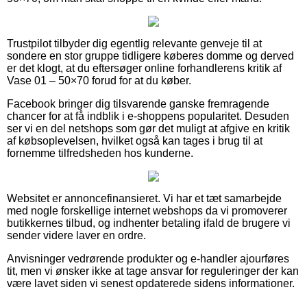
Trustpilot tilbyder dig egentlig relevante genveje til at
sondere en stor gruppe tidligere køberes domme og derved
er det klogt, at du eftersøger online forhandlerens kritik af
Vase 01 – 50×70 forud for at du køber.
Facebook bringer dig tilsvarende ganske fremragende
chancer for at få indblik i e-shoppens popularitet. Desuden
ser vi en del netshops som gør det muligt at afgive en kritik
af købsoplevelsen, hvilket også kan tages i brug til at
fornemme tilfredsheden hos kunderne.
Websitet er annoncefinansieret. Vi har et tæt samarbejde
med nogle forskellige internet webshops da vi promoverer
butikkernes tilbud, og indhenter betaling ifald de brugere vi
sender videre laver en ordre.
Anvisninger vedrørende produkter og e-handler ajourføres
tit, men vi ønsker ikke at tage ansvar for reguleringer der kan
være lavet siden vi senest opdaterede sidens informationer.