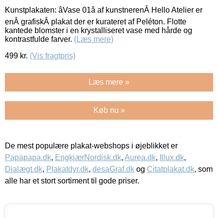
Kunstplakaten: âVase 01â af kunstnerenÂ Hello Atelier er
enÂ grafiskÂ plakat der er kurateret af Peléton. Flotte
kantede blomster i en krystalliseret vase med hårde og
kontrastfulde farver.
(Læs mere)
499
kr.
(Vis fragtpris)
Læs mere »
Køb nu »
De mest populære plakat-webshops i øjeblikket er
Papapapa.dk
,
EngkjærNordisk.dk
,
Aurea.dk
,
Illux.dk
,
Dialægt.dk
,
Plakatdyr.dk
,
desaGraf.dk
og
Citatplakat.dk
, som
alle har et stort sortiment til gode priser.