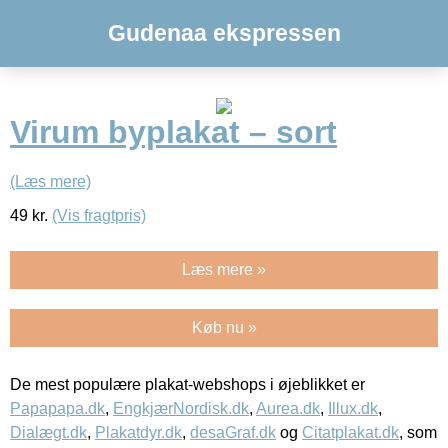
Gudenaa ekspressen
Virum byplakat – sort
(Læs mere)
49
kr.
(Vis fragtpris)
Læs mere »
Køb nu »
De mest populære plakat-webshops i øjeblikket er
Papapapa.dk
,
EngkjærNordisk.dk
,
Aurea.dk
,
Illux.dk
,
Dialægt.dk
,
Plakatdyr.dk
,
desaGraf.dk
og
Citatplakat.dk
, som