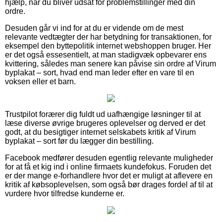
hjælp, når du bliver udsat for problemstillinger med din
ordre.
Desuden går vi ind for at du er vidende om de mest
relevante vedtægter der har betydning for transaktionen, for
eksempel den byttepolitik internet webshoppen bruger. Her
er det også essesentielt, at man stadigvæk opbevarer ens
kvittering, således man senere kan påvise sin ordre af Virum
byplakat – sort, hvad end man leder efter en vare til en
voksen eller et barn.
Trustpilot forærer dig fuldt ud uafhængige løsninger til at
læse diverse øvrige brugeres oplevelser og derved er det
godt, at du besigtiger internet selskabets kritik af Virum
byplakat – sort før du lægger din bestilling.
Facebook medfører desuden egentlig relevante muligheder
for at få et kig ind i online firmaets kundefokus. Foruden det
er der mange e-forhandlere hvor det er muligt at aflevere en
kritik af købsoplevelsen, som også bør drages fordel af til at
vurdere hvor tilfredse kunderne er.