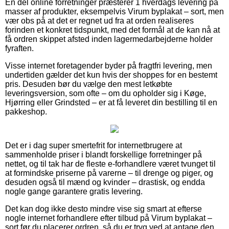
En del online forretninger præsterer 1 hverdags levering på
masser af produkter, eksempelvis Virum byplakat – sort, men
vær obs på at det er regnet ud fra at orden realiseres
forinden et konkret tidspunkt, med det formål at de kan nå at
få ordren skippet afsted inden lagermedarbejderne holder
fyraften.
Visse internet foretagender byder på fragtfri levering, men
undertiden gælder det kun hvis der shoppes for en bestemt
pris. Desuden bør du vælge den mest letkøbte
leveringsversion, som ofte – om du opholder sig i Køge,
Hjørring eller Grindsted – er at få leveret din bestilling til en
pakkeshop.
Det er i dag super smertefrit for internetbrugere at
sammenholde priser i blandt forskellige forretninger på
nettet, og til tak har de fleste e-forhandlere været tvunget til
at formindske priserne på varerne – til drenge og piger, og
desuden også til mænd og kvinder – drastisk, og endda
nogle gange garantere gratis levering.
Det kan dog ikke desto mindre vise sig smart at efterse
nogle internet forhandlere efter tilbud på Virum byplakat –
sort før du placerer ordren, så du er tryg ved at antage den