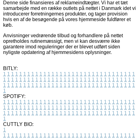
Denne side finansieres af reklameindtægter. Vi har et tæt
samarbejde med en række outlets på nettet i Danmark idet vi
introducerer forretningernes produkter, og tager provision
hvis en af de besøgende på vores hjemmeside fuldfører et
køb.
Anvisninger vedrørende tilbud og forhandlere på nettet
opretholdes rutinemæssigt, men vi kan desværre ikke
garantere imod reguleringer der er blevet udført siden
nyligste opdatering af hjemmesidens oplysninger.
BITLY:
1
1
1
1
1
1
1
1
1
1
1
1
1
1
1
1
1
1
1
1
1
1
1
1
1
1
1
1
1
1
1
1
1
1
1
1
1
1
1
1
1
1
1
1
1
1
1
1
1
1
1
1
1
1
1
1
1
1
1
1
1
1
1
1
1
1
1
1
1
1
1
1
1
1
1
1
1
1
1
1
1
1
1
1
1
1
1
1
1
1
1
1
1
1
1
1
1
1
1
1
SPOTIFY:
1
1
1
1
1
1
1
1
1
1
1
1
1
1
1
1
1
1
1
1
1
1
1
1
1
1
1
1
1
1
1
1
1
1
1
1
1
1
1
1
1
1
1
1
1
1
1
1
1
1
1
1
1
1
1
1
1
1
1
1
1
1
1
1
1
1
1
1
1
1
1
1
1
1
1
1
1
1
1
1
1
1
1
1
1
1
1
1
1
1
1
1
1
1
1
1
1
1
1
1
CUTTLY BIO:
1
1
1
1
1
1
1
1
1
1
1
1
1
1
1
1
1
1
1
1
1
1
1
1
1
1
1
1
1
1
1
1
1
1