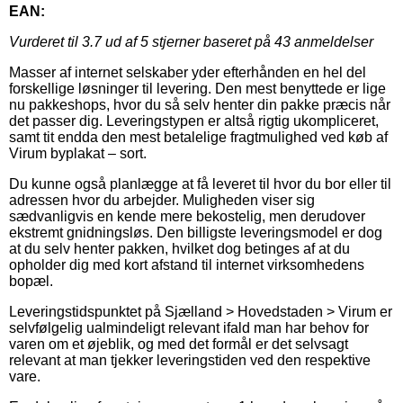
EAN:
Vurderet til
3.7
ud af 5 stjerner baseret på
43
anmeldelser
Masser af internet selskaber yder efterhånden en hel del
forskellige løsninger til levering. Den mest benyttede er lige
nu pakkeshops, hvor du så selv henter din pakke præcis når
det passer dig. Leveringstypen er altså rigtig ukompliceret,
samt tit endda den mest betalelige fragtmulighed ved køb af
Virum byplakat – sort.
Du kunne også planlægge at få leveret til hvor du bor eller til
adressen hvor du arbejder. Muligheden viser sig
sædvanligvis en kende mere bekostelig, men derudover
ekstremt gnidningsløs. Den billigste leveringsmodel er dog
at du selv henter pakken, hvilket dog betinges af at du
opholder dig med kort afstand til internet virksomhedens
bopæl.
Leveringstidspunktet på Sjælland > Hovedstaden > Virum er
selvfølgelig ualmindeligt relevant ifald man har behov for
varen om et øjeblik, og med det formål er det selvsagt
relevant at man tjekker leveringstiden ved den respektive
vare.