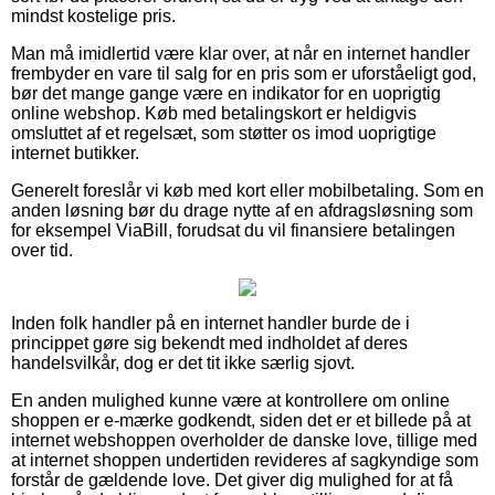
mindst kostelige pris.
Man må imidlertid være klar over, at når en internet handler
frembyder en vare til salg for en pris som er uforståeligt god,
bør det mange gange være en indikator for en uoprigtig
online webshop. Køb med betalingskort er heldigvis
omsluttet af et regelsæt, som støtter os imod uoprigtige
internet butikker.
Generelt foreslår vi køb med kort eller mobilbetaling. Som en
anden løsning bør du drage nytte af en afdragsløsning som
for eksempel ViaBill, forudsat du vil finansiere betalingen
over tid.
Inden folk handler på en internet handler burde de i
princippet gøre sig bekendt med indholdet af deres
handelsvilkår, dog er det tit ikke særlig sjovt.
En anden mulighed kunne være at kontrollere om online
shoppen er e-mærke godkendt, siden det er et billede på at
internet webshoppen overholder de danske love, tillige med
at internet shoppen undertiden revideres af sagkyndige som
forstår de gældende love. Det giver dig mulighed for at få