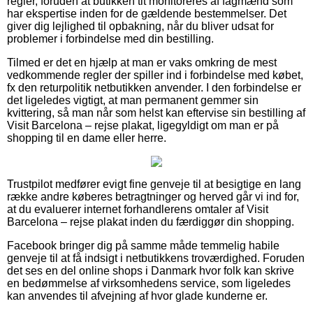
regler, foruden at butikken tit monitoreres af fagmænd som
har ekspertise inden for de gældende bestemmelser. Det
giver dig lejlighed til opbakning, når du bliver udsat for
problemer i forbindelse med din bestilling.
Tilmed er det en hjælp at man er vaks omkring de mest
vedkommende regler der spiller ind i forbindelse med købet,
fx den returpolitik netbutikken anvender. I den forbindelse er
det ligeledes vigtigt, at man permanent gemmer sin
kvittering, så man når som helst kan eftervise sin bestilling af
Visit Barcelona – rejse plakat, ligegyldigt om man er på
shopping til en dame eller herre.
Trustpilot medfører evigt fine genveje til at besigtige en lang
række andre køberes betragtninger og herved går vi ind for,
at du evaluerer internet forhandlerens omtaler af Visit
Barcelona – rejse plakat inden du færdiggør din shopping.
Facebook bringer dig på samme måde temmelig habile
genveje til at få indsigt i netbutikkens troværdighed. Foruden
det ses en del online shops i Danmark hvor folk kan skrive
en bedømmelse af virksomhedens service, som ligeledes
kan anvendes til afvejning af hvor glade kunderne er.