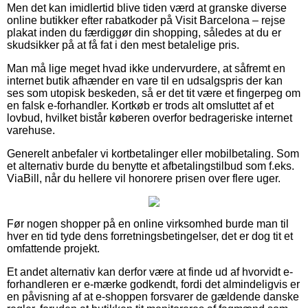
Men det kan imidlertid blive tiden værd at granske diverse
online butikker efter rabatkoder på Visit Barcelona – rejse
plakat inden du færdiggør din shopping, således at du er
skudsikker på at få fat i den mest betalelige pris.
Man må lige meget hvad ikke undervurdere, at såfremt en
internet butik afhænder en vare til en udsalgspris der kan
ses som utopisk beskeden, så er det tit være et fingerpeg om
en falsk e-forhandler. Kortkøb er trods alt omsluttet af et
lovbud, hvilket bistår køberen overfor bedrageriske internet
varehuse.
Generelt anbefaler vi kortbetalinger eller mobilbetaling. Som
et alternativ burde du benytte et afbetalingstilbud som f.eks.
ViaBill, når du hellere vil honorere prisen over flere uger.
Før nogen shopper på en online virksomhed burde man til
hver en tid tyde dens forretningsbetingelser, det er dog tit et
omfattende projekt.
Et andet alternativ kan derfor være at finde ud af hvorvidt e-
forhandleren er e-mærke godkendt, fordi det almindeligvis er
en påvisning af at e-shoppen forsvarer de gældende danske