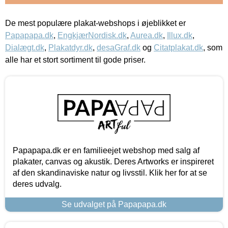
De mest populære plakat-webshops i øjeblikket er
Papapapa.dk
,
EngkjærNordisk.dk
,
Aurea.dk
,
Illux.dk
,
Dialægt.dk
,
Plakatdyr.dk
,
desaGraf.dk
og
Citatplakat.dk
, som
alle har et stort sortiment til gode priser.
Papapapa.dk er en familieejet webshop med salg af
plakater, canvas og akustik. Deres Artworks er inspireret
af den skandinaviske natur og livsstil. Klik her for at se
deres udvalg.
Se udvalget på Papapapa.dk