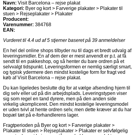
Navn:
Visit Barcelona – rejse plakat
Kategori:
Byer og kort > Farverige plakater > Plakater til
stuen > Rejseplakater > Plakater
Producent:
Varenummer:
384768
EAN:
Vurderet til
4.4
ud af 5 stjerner baseret på
39
anmeldelser
En hel del online shops tilbyder nu til dags et bredt udvalg af
leveringsmidler. En af dem der er mest anvendt er p.t. at få
sendt til en pakkeshop, og så henter du bare ordren på et
selvvalgt tidspunkt. Leveringsformen er nemlig særligt smart,
og typisk ydermere den mindst kostelige form for fragt ved
køb af Visit Barcelona – rejse plakat.
Du kan ligeledes beslutte dig for at vælge afsending hjem til
dig selv eller ud på din arbejdsplads. Leveringstypen viser
sig som regel en tand dyrere, men på den anden side
virkelig ukompliceret. Den mindst kostelige leveringsmodel
er uden tvivl at hente ordren selv, men dette kræver at du har
bopæl tæt på e-forhandlerens lager.
Fragtperioden på Byer og kort > Farverige plakater >
Plakater til stuen > Rejseplakater > Plakater er selvfølgelig