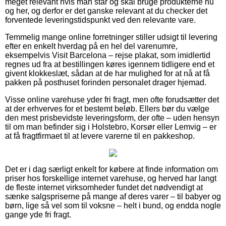
meget relevant hvis man står og skal bruge produkterne nu
og her, og derfor er det ganske relevant at du checker det
forventede leveringstidspunkt ved den relevante vare.
Temmelig mange online forretninger stiller udsigt til levering
efter en enkelt hverdag på en hel del varenumre,
eksempelvis Visit Barcelona – rejse plakat, som imidlertid
regnes ud fra at bestillingen køres igennem tidligere end et
givent klokkeslæt, sådan at de har mulighed for at nå at få
pakken på posthuset forinden personalet drager hjemad.
Visse online varehuse yder fri fragt, men ofte forudsætter det
at der erhverves for et bestemt beløb. Ellers bør du vælge
den mest prisbevidste leveringsform, der ofte – uden hensyn
til om man befinder sig i Holstebro, Korsør eller Lemvig – er
at få fragtfirmaet til at levere varerne til en pakkeshop.
Det er i dag særligt enkelt for købere at finde information om
priser hos forskellige internet varehuse, og herved har langt
de fleste internet virksomheder fundet det nødvendigt at
sænke salgspriserne på mange af deres varer – til babyer og
børn, lige så vel som til voksne – helt i bund, og endda nogle
gange yde fri fragt.