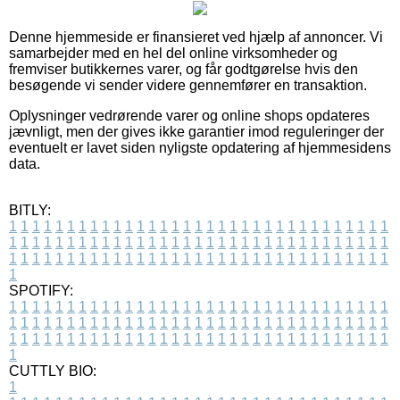
Denne hjemmeside er finansieret ved hjælp af annoncer. Vi
samarbejder med en hel del online virksomheder og
fremviser butikkernes varer, og får godtgørelse hvis den
besøgende vi sender videre gennemfører en transaktion.
Oplysninger vedrørende varer og online shops opdateres
jævnligt, men der gives ikke garantier imod reguleringer der
eventuelt er lavet siden nyligste opdatering af hjemmesidens
data.
BITLY:
1
1
1
1
1
1
1
1
1
1
1
1
1
1
1
1
1
1
1
1
1
1
1
1
1
1
1
1
1
1
1
1
1
1
1
1
1
1
1
1
1
1
1
1
1
1
1
1
1
1
1
1
1
1
1
1
1
1
1
1
1
1
1
1
1
1
1
1
1
1
1
1
1
1
1
1
1
1
1
1
1
1
1
1
1
1
1
1
1
1
1
1
1
1
1
1
1
1
1
1
SPOTIFY:
1
1
1
1
1
1
1
1
1
1
1
1
1
1
1
1
1
1
1
1
1
1
1
1
1
1
1
1
1
1
1
1
1
1
1
1
1
1
1
1
1
1
1
1
1
1
1
1
1
1
1
1
1
1
1
1
1
1
1
1
1
1
1
1
1
1
1
1
1
1
1
1
1
1
1
1
1
1
1
1
1
1
1
1
1
1
1
1
1
1
1
1
1
1
1
1
1
1
1
1
CUTTLY BIO:
1