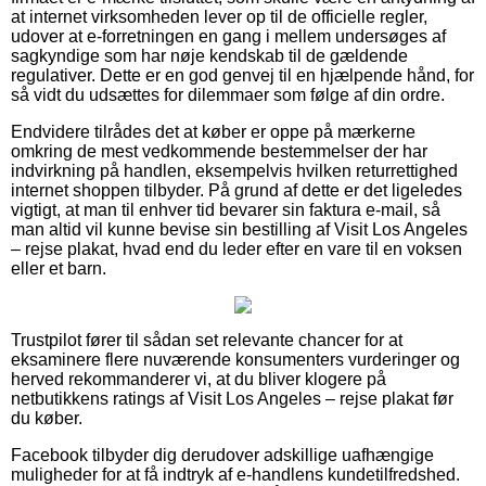
at internet virksomheden lever op til de officielle regler,
udover at e-forretningen en gang i mellem undersøges af
sagkyndige som har nøje kendskab til de gældende
regulativer. Dette er en god genvej til en hjælpende hånd, for
så vidt du udsættes for dilemmaer som følge af din ordre.
Endvidere tilrådes det at køber er oppe på mærkerne
omkring de mest vedkommende bestemmelser der har
indvirkning på handlen, eksempelvis hvilken returrettighed
internet shoppen tilbyder. På grund af dette er det ligeledes
vigtigt, at man til enhver tid bevarer sin faktura e-mail, så
man altid vil kunne bevise sin bestilling af Visit Los Angeles
– rejse plakat, hvad end du leder efter en vare til en voksen
eller et barn.
Trustpilot fører til sådan set relevante chancer for at
eksaminere flere nuværende konsumenters vurderinger og
herved rekommanderer vi, at du bliver klogere på
netbutikkens ratings af Visit Los Angeles – rejse plakat før
du køber.
Facebook tilbyder dig derudover adskillige uafhængige
muligheder for at få indtryk af e-handlens kundetilfredshed.