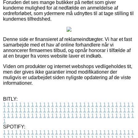
Foruden det ses mange butikker på nettet som giver
kunderne mulighed for at nedfælde en anmeldelse af
ordreforløbet, som ydermere må udnyttes til at tage stilling til
kundernes tilfredshed.
Denne side er finansieret af reklameindtægter. Vi har et fast
samarbejde med et hav af online forhandlere når vi
annoncerer firmaernes tilbud, og opnår honorar i tilfælde af
at en bruger fra vores website laver et indkøb.
Viden om produkter og internet webshops vedligeholdes tit,
men der gives ikke garantier imod modifikationer der
muligvis er udarbejdet siden nyligste opdatering af de viste
informationer.
BITLY:
1
1
1
1
1
1
1
1
1
1
1
1
1
1
1
1
1
1
1
1
1
1
1
1
1
1
1
1
1
1
1
1
1
1
1
1
1
1
1
1
1
1
1
1
1
1
1
1
1
1
1
1
1
1
1
1
1
1
1
1
1
1
1
1
1
1
1
1
1
1
1
1
1
1
1
1
1
1
1
1
1
1
1
1
1
1
1
1
1
1
1
1
1
1
1
1
1
1
1
1
SPOTIFY:
1
1
1
1
1
1
1
1
1
1
1
1
1
1
1
1
1
1
1
1
1
1
1
1
1
1
1
1
1
1
1
1
1
1
1
1
1
1
1
1
1
1
1
1
1
1
1
1
1
1
1
1
1
1
1
1
1
1
1
1
1
1
1
1
1
1