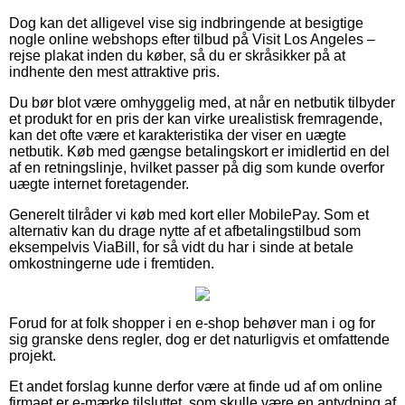
Dog kan det alligevel vise sig indbringende at besigtige
nogle online webshops efter tilbud på Visit Los Angeles –
rejse plakat inden du køber, så du er skråsikker på at
indhente den mest attraktive pris.
Du bør blot være omhyggelig med, at når en netbutik tilbyder
et produkt for en pris der kan virke urealistisk fremragende,
kan det ofte være et karakteristika der viser en uægte
netbutik. Køb med gængse betalingskort er imidlertid en del
af en retningslinje, hvilket passer på dig som kunde overfor
uægte internet foretagender.
Generelt tilråder vi køb med kort eller MobilePay. Som et
alternativ kan du drage nytte af et afbetalingstilbud som
eksempelvis ViaBill, for så vidt du har i sinde at betale
omkostningerne ude i fremtiden.
Forud for at folk shopper i en e-shop behøver man i og for
sig granske dens regler, dog er det naturligvis et omfattende
projekt.
Et andet forslag kunne derfor være at finde ud af om online
firmaet er e-mærke tilsluttet, som skulle være en antydning af