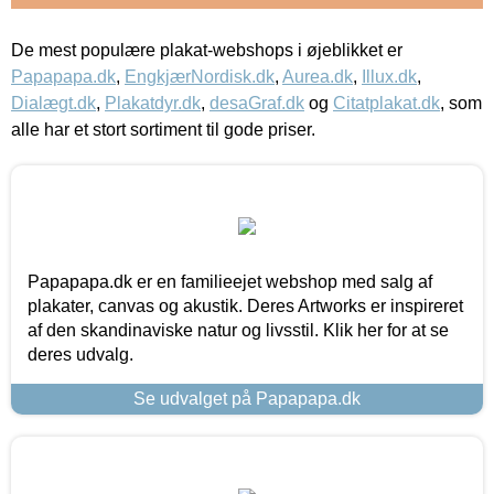
De mest populære plakat-webshops i øjeblikket er
Papapapa.dk
,
EngkjærNordisk.dk
,
Aurea.dk
,
Illux.dk
,
Dialægt.dk
,
Plakatdyr.dk
,
desaGraf.dk
og
Citatplakat.dk
, som
alle har et stort sortiment til gode priser.
Papapapa.dk er en familieejet webshop med salg af
plakater, canvas og akustik. Deres Artworks er inspireret
af den skandinaviske natur og livsstil. Klik her for at se
deres udvalg.
Se udvalget på Papapapa.dk