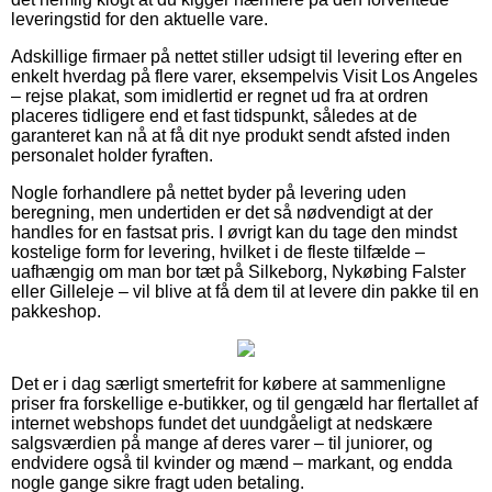
leveringstid for den aktuelle vare.
Adskillige firmaer på nettet stiller udsigt til levering efter en
enkelt hverdag på flere varer, eksempelvis Visit Los Angeles
– rejse plakat, som imidlertid er regnet ud fra at ordren
placeres tidligere end et fast tidspunkt, således at de
garanteret kan nå at få dit nye produkt sendt afsted inden
personalet holder fyraften.
Nogle forhandlere på nettet byder på levering uden
beregning, men undertiden er det så nødvendigt at der
handles for en fastsat pris. I øvrigt kan du tage den mindst
kostelige form for levering, hvilket i de fleste tilfælde –
uafhængig om man bor tæt på Silkeborg, Nykøbing Falster
eller Gilleleje – vil blive at få dem til at levere din pakke til en
pakkeshop.
Det er i dag særligt smertefrit for købere at sammenligne
priser fra forskellige e-butikker, og til gengæld har flertallet af
internet webshops fundet det uundgåeligt at nedskære
salgsværdien på mange af deres varer – til juniorer, og
endvidere også til kvinder og mænd – markant, og endda
nogle gange sikre fragt uden betaling.