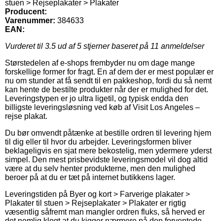
stuen > Rejseplakater > Plakater
Producent:
Varenummer:
384633
EAN:
Vurderet til
3.5
ud af 5 stjerner baseret på
11
anmeldelser
Størstedelen af e-shops frembyder nu om dage mange
forskellige former for fragt. En af dem der er mest populær er
nu om stunder at få sendt til en pakkeshop, fordi du så nemt
kan hente de bestilte produkter når der er mulighed for det.
Leveringstypen er jo ultra ligetil, og typisk endda den
billigste leveringsløsning ved køb af Visit Los Angeles –
rejse plakat.
Du bør omvendt påtænke at bestille ordren til levering hjem
til dig eller til hvor du arbejder. Leveringsformen bliver
beklageligvis en sjat mere bekostelig, men ydermere yderst
simpel. Den mest prisbevidste leveringsmodel vil dog altid
være at du selv henter produkterne, men den mulighed
beroer på at du er tæt på internet butikkens lager.
Leveringstiden på Byer og kort > Farverige plakater >
Plakater til stuen > Rejseplakater > Plakater er rigtig
væsentlig såfremt man mangler ordren fluks, så herved er
det nemlig klogt at du kigger nærmere på den forventede