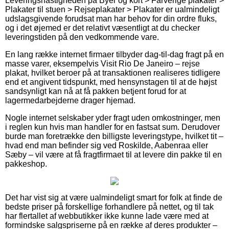
Leveringshastigheden på Byer og kort > Farverige plakater >
Plakater til stuen > Rejseplakater > Plakater er ualmindeligt
udslagsgivende forudsat man har behov for din ordre fluks,
og i det øjemed er det relativt væsentligt at du checker
leveringstiden på den vedkommende vare.
En lang række internet firmaer tilbyder dag-til-dag fragt på en
masse varer, eksempelvis Visit Rio De Janeiro – rejse
plakat, hvilket beroer på at transaktionen realiseres tidligere
end et angivent tidspunkt, med hensynstagen til at de højst
sandsynligt kan nå at få pakken betjent forud for at
lagermedarbejderne drager hjemad.
Nogle internet selskaber yder fragt uden omkostninger, men
i reglen kun hvis man handler for en fastsat sum. Derudover
burde man foretrække den billigste leveringstype, hvilket tit –
hvad end man befinder sig ved Roskilde, Aabenraa eller
Sæby – vil være at få fragtfirmaet til at levere din pakke til en
pakkeshop.
Det har vist sig at være ualmindeligt smart for folk at finde de
bedste priser på forskellige forhandlere på nettet, og til tak
har flertallet af webbutikker ikke kunne lade være med at
formindske salgspriserne på en række af deres produkter –