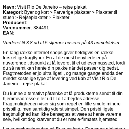
Navn:
Visit Rio De Janeiro – rejse plakat
Kategori:
Byer og kort > Farverige plakater > Plakater til
stuen > Rejseplakater > Plakater
Producent:
Varenummer:
384491
EAN:
Vurderet til
3.8
ud af 5 stjerner baseret på
43
anmeldelser
En lang række internet shops giver heldigvis en række
forskellige fragttyper. En af de mest benyttede er på
nuværende tidspunkt at få leveret til et udleveringssted, fordi
du så nemt kan hente din pakke når det passer dig bedst.
Fragtmetoden er jo ultra ligetil, og mange gange endda den
mindst kostelige type af levering ved køb af Visit Rio De
Janeiro – rejse plakat.
Du kunne alternativt påtænke at få produkterne sendt til din
hjemmeadresse eller ud til dit arbejdes adresse.
Fragtmuligheden viser sig som regel en lille smule mindre
prisbillig, men samtidig yderst simpel. Den prisbilligste
fragtmulighed kan ikke benægtes at være at hente varerne
selv, hvilket dog kræver at du er nær e-firmaets hjemsted.