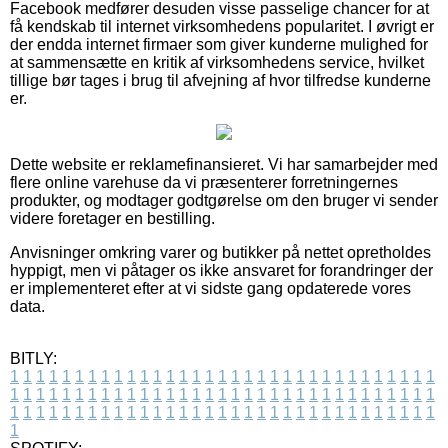
Facebook medfører desuden visse passelige chancer for at
få kendskab til internet virksomhedens popularitet. I øvrigt er
der endda internet firmaer som giver kunderne mulighed for
at sammensætte en kritik af virksomhedens service, hvilket
tillige bør tages i brug til afvejning af hvor tilfredse kunderne
er.
Dette website er reklamefinansieret. Vi har samarbejder med
flere online varehuse da vi præsenterer forretningernes
produkter, og modtager godtgørelse om den bruger vi sender
videre foretager en bestilling.
Anvisninger omkring varer og butikker på nettet opretholdes
hyppigt, men vi påtager os ikke ansvaret for forandringer der
er implementeret efter at vi sidste gang opdaterede vores
data.
BITLY:
1
1
1
1
1
1
1
1
1
1
1
1
1
1
1
1
1
1
1
1
1
1
1
1
1
1
1
1
1
1
1
1
1
1
1
1
1
1
1
1
1
1
1
1
1
1
1
1
1
1
1
1
1
1
1
1
1
1
1
1
1
1
1
1
1
1
1
1
1
1
1
1
1
1
1
1
1
1
1
1
1
1
1
1
1
1
1
1
1
1
1
1
1
1
1
1
1
1
1
1