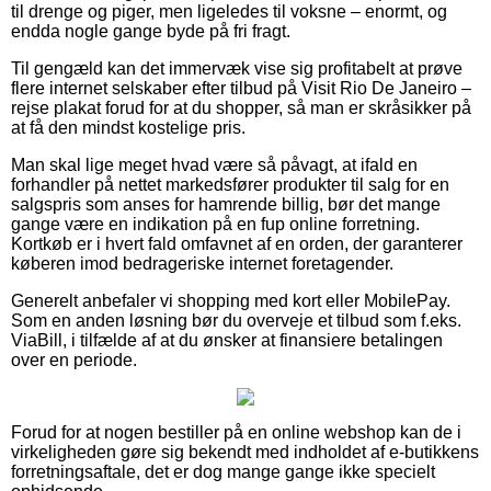
til drenge og piger, men ligeledes til voksne – enormt, og
endda nogle gange byde på fri fragt.
Til gengæld kan det immervæk vise sig profitabelt at prøve
flere internet selskaber efter tilbud på Visit Rio De Janeiro –
rejse plakat forud for at du shopper, så man er skråsikker på
at få den mindst kostelige pris.
Man skal lige meget hvad være så påvagt, at ifald en
forhandler på nettet markedsfører produkter til salg for en
salgspris som anses for hamrende billig, bør det mange
gange være en indikation på en fup online forretning.
Kortkøb er i hvert fald omfavnet af en orden, der garanterer
køberen imod bedrageriske internet foretagender.
Generelt anbefaler vi shopping med kort eller MobilePay.
Som en anden løsning bør du overveje et tilbud som f.eks.
ViaBill, i tilfælde af at du ønsker at finansiere betalingen
over en periode.
Forud for at nogen bestiller på en online webshop kan de i
virkeligheden gøre sig bekendt med indholdet af e-butikkens
forretningsaftale, det er dog mange gange ikke specielt