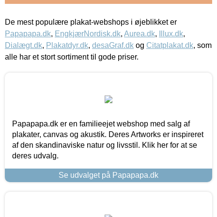
De mest populære plakat-webshops i øjeblikket er
Papapapa.dk
,
EngkjærNordisk.dk
,
Aurea.dk
,
Illux.dk
,
Dialægt.dk
,
Plakatdyr.dk
,
desaGraf.dk
og
Citatplakat.dk
, som
alle har et stort sortiment til gode priser.
Papapapa.dk er en familieejet webshop med salg af
plakater, canvas og akustik. Deres Artworks er inspireret
af den skandinaviske natur og livsstil. Klik her for at se
deres udvalg.
Se udvalget på Papapapa.dk