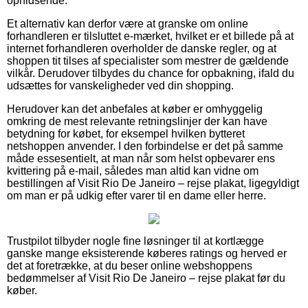
ophidsende.
Et alternativ kan derfor være at granske om online
forhandleren er tilsluttet e-mærket, hvilket er et billede på at
internet forhandleren overholder de danske regler, og at
shoppen tit tilses af specialister som mestrer de gældende
vilkår. Derudover tilbydes du chance for opbakning, ifald du
udsættes for vanskeligheder ved din shopping.
Herudover kan det anbefales at køber er omhyggelig
omkring de mest relevante retningslinjer der kan have
betydning for købet, for eksempel hvilken bytteret
netshoppen anvender. I den forbindelse er det på samme
måde essesentielt, at man når som helst opbevarer ens
kvittering på e-mail, således man altid kan vidne om
bestillingen af Visit Rio De Janeiro – rejse plakat, ligegyldigt
om man er på udkig efter varer til en dame eller herre.
Trustpilot tilbyder nogle fine løsninger til at kortlægge
ganske mange eksisterende køberes ratings og herved er
det at foretrække, at du beser online webshoppens
bedømmelser af Visit Rio De Janeiro – rejse plakat før du
køber.