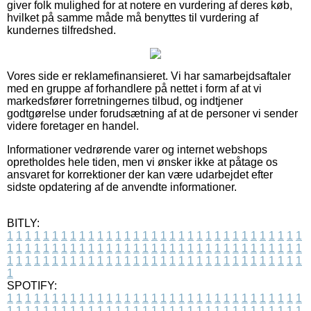
giver folk mulighed for at notere en vurdering af deres køb,
hvilket på samme måde må benyttes til vurdering af
kundernes tilfredshed.
Vores side er reklamefinansieret. Vi har samarbejdsaftaler
med en gruppe af forhandlere på nettet i form af at vi
markedsfører forretningernes tilbud, og indtjener
godtgørelse under forudsætning af at de personer vi sender
videre foretager en handel.
Informationer vedrørende varer og internet webshops
opretholdes hele tiden, men vi ønsker ikke at påtage os
ansvaret for korrektioner der kan være udarbejdet efter
sidste opdatering af de anvendte informationer.
BITLY:
1
1
1
1
1
1
1
1
1
1
1
1
1
1
1
1
1
1
1
1
1
1
1
1
1
1
1
1
1
1
1
1
1
1
1
1
1
1
1
1
1
1
1
1
1
1
1
1
1
1
1
1
1
1
1
1
1
1
1
1
1
1
1
1
1
1
1
1
1
1
1
1
1
1
1
1
1
1
1
1
1
1
1
1
1
1
1
1
1
1
1
1
1
1
1
1
1
1
1
1
SPOTIFY:
1
1
1
1
1
1
1
1
1
1
1
1
1
1
1
1
1
1
1
1
1
1
1
1
1
1
1
1
1
1
1
1
1
1
1
1
1
1
1
1
1
1
1
1
1
1
1
1
1
1
1
1
1
1
1
1
1
1
1
1
1
1
1
1
1
1