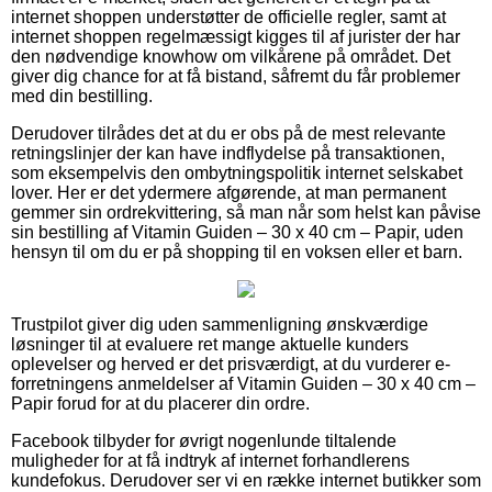
internet shoppen understøtter de officielle regler, samt at
internet shoppen regelmæssigt kigges til af jurister der har
den nødvendige knowhow om vilkårene på området. Det
giver dig chance for at få bistand, såfremt du får problemer
med din bestilling.
Derudover tilrådes det at du er obs på de mest relevante
retningslinjer der kan have indflydelse på transaktionen,
som eksempelvis den ombytningspolitik internet selskabet
lover. Her er det ydermere afgørende, at man permanent
gemmer sin ordrekvittering, så man når som helst kan påvise
sin bestilling af Vitamin Guiden – 30 x 40 cm – Papir, uden
hensyn til om du er på shopping til en voksen eller et barn.
Trustpilot giver dig uden sammenligning ønskværdige
løsninger til at evaluere ret mange aktuelle kunders
oplevelser og herved er det prisværdigt, at du vurderer e-
forretningens anmeldelser af Vitamin Guiden – 30 x 40 cm –
Papir forud for at du placerer din ordre.
Facebook tilbyder for øvrigt nogenlunde tiltalende
muligheder for at få indtryk af internet forhandlerens
kundefokus. Derudover ser vi en række internet butikker som