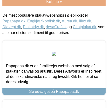
Køb nu »
De mest populære plakat-webshops i øjeblikket er
Papapapa.dk
,
EngkjærNordisk.dk
,
Aurea.dk
,
Illux.dk
,
Dialægt.dk
,
Plakatdyr.dk
,
desaGraf.dk
og
Citatplakat.dk
, som
alle har et stort sortiment til gode priser.
Papapapa.dk er en familieejet webshop med salg af
plakater, canvas og akustik. Deres Artworks er inspireret
af den skandinaviske natur og livsstil. Klik her for at se
deres udvalg.
Se udvalget på Papapapa.dk