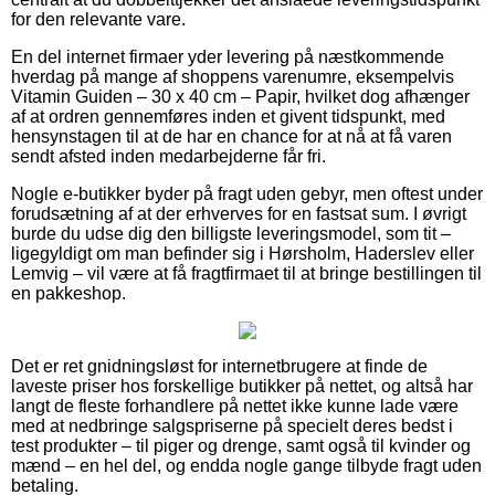
for den relevante vare.
En del internet firmaer yder levering på næstkommende
hverdag på mange af shoppens varenumre, eksempelvis
Vitamin Guiden – 30 x 40 cm – Papir, hvilket dog afhænger
af at ordren gennemføres inden et givent tidspunkt, med
hensynstagen til at de har en chance for at nå at få varen
sendt afsted inden medarbejderne får fri.
Nogle e-butikker byder på fragt uden gebyr, men oftest under
forudsætning af at der erhverves for en fastsat sum. I øvrigt
burde du udse dig den billigste leveringsmodel, som tit –
ligegyldigt om man befinder sig i Hørsholm, Haderslev eller
Lemvig – vil være at få fragtfirmaet til at bringe bestillingen til
en pakkeshop.
Det er ret gnidningsløst for internetbrugere at finde de
laveste priser hos forskellige butikker på nettet, og altså har
langt de fleste forhandlere på nettet ikke kunne lade være
med at nedbringe salgspriserne på specielt deres bedst i
test produkter – til piger og drenge, samt også til kvinder og
mænd – en hel del, og endda nogle gange tilbyde fragt uden
betaling.