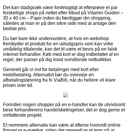
Det kan stadigvæk være fordelagtigt at efterprøve et par
forskellige shops på nettet efter tilbud på Vitamin Guiden –
30 x 40 cm – Papir inden du færdiggør din shopping,
således at man er på den sikre side med at antage den
bedste pris.
Du bør bare ikke undervurdere, at hvis en webshop
frembyder et produkt for en udsalgspris som kan virke
umådelig tiltalende, kan det tit være et bevis på en falsk
internet forhandler. Køb med kort er dog indbefattet af en
regel, der passer på dig imod svindlende netbutikker.
Generelt går vi ind for betalinger med kort eller
mobilbetaling. Alternativt bør du overveje en
afbetalingsløsning fra fx ViaBill, når du hellere vil klare
prisen over tid.
Forinden nogen shopper på en e-handler kan de utvivlsomt
bese forhandlerens handelsbetingelser, det er dog gerne et
omfattende projekt.
Et nemmere alternativ kan være at efterse hvorvidt online
firmaet er e-mærket, siden det generelt er et tegn på at