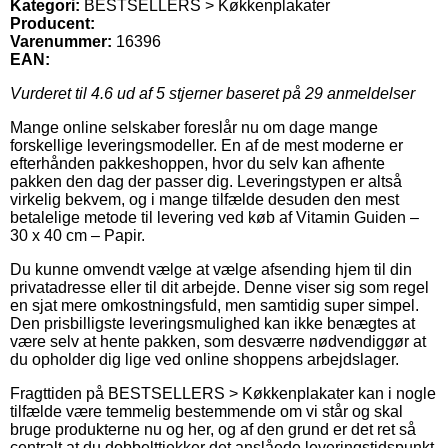
Kategori:
BESTSELLERS > Køkkenplakater
Producent:
Varenummer:
16396
EAN:
Vurderet til
4.6
ud af 5 stjerner baseret på
29
anmeldelser
Mange online selskaber foreslår nu om dage mange
forskellige leveringsmodeller. En af de mest moderne er
efterhånden pakkeshoppen, hvor du selv kan afhente
pakken den dag der passer dig. Leveringstypen er altså
virkelig bekvem, og i mange tilfælde desuden den mest
betalelige metode til levering ved køb af Vitamin Guiden –
30 x 40 cm – Papir.
Du kunne omvendt vælge at vælge afsending hjem til din
privatadresse eller til dit arbejde. Denne viser sig som regel
en sjat mere omkostningsfuld, men samtidig super simpel.
Den prisbilligste leveringsmulighed kan ikke benægtes at
være selv at hente pakken, som desværre nødvendiggør at
du opholder dig lige ved online shoppens arbejdslager.
Fragttiden på BESTSELLERS > Køkkenplakater kan i nogle
tilfælde være temmelig bestemmende om vi står og skal
bruge produkterne nu og her, og af den grund er det ret så
centralt at du dobbelttjekker det anslåede leveringstidspunkt