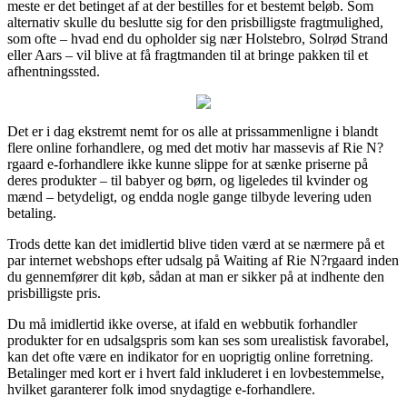
meste er det betinget af at der bestilles for et bestemt beløb. Som
alternativ skulle du beslutte sig for den prisbilligste fragtmulighed,
som ofte – hvad end du opholder sig nær Holstebro, Solrød Strand
eller Aars – vil blive at få fragtmanden til at bringe pakken til et
afhentningssted.
Det er i dag ekstremt nemt for os alle at prissammenligne i blandt
flere online forhandlere, og med det motiv har massevis af Rie N?
rgaard e-forhandlere ikke kunne slippe for at sænke priserne på
deres produkter – til babyer og børn, og ligeledes til kvinder og
mænd – betydeligt, og endda nogle gange tilbyde levering uden
betaling.
Trods dette kan det imidlertid blive tiden værd at se nærmere på et
par internet webshops efter udsalg på Waiting af Rie N?rgaard inden
du gennemfører dit køb, sådan at man er sikker på at indhente den
prisbilligste pris.
Du må imidlertid ikke overse, at ifald en webbutik forhandler
produkter for en udsalgspris som kan ses som urealistisk favorabel,
kan det ofte være en indikator for en uoprigtig online forretning.
Betalinger med kort er i hvert fald inkluderet i en lovbestemmelse,
hvilket garanterer folk imod snydagtige e-forhandlere.