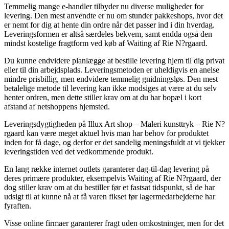
Temmelig mange e-handler tilbyder nu diverse muligheder for
levering. Den mest anvendte er nu om stunder pakkeshops, hvor det
er nemt for dig at hente din ordre når det passer ind i din hverdag.
Leveringsformen er altså særdeles bekvem, samt endda også den
mindst kostelige fragtform ved køb af Waiting af Rie N?rgaard.
Du kunne endvidere planlægge at bestille levering hjem til dig privat
eller til din arbejdsplads. Leveringsmetoden er uheldigvis en anelse
mindre prisbillig, men endvidere temmelig gnidningsløs. Den mest
betalelige metode til levering kan ikke modsiges at være at du selv
henter ordren, men dette stiller krav om at du har bopæl i kort
afstand af netshoppens hjemsted.
Leveringsdygtigheden på Illux Art shop – Maleri kunsttryk – Rie N?
rgaard kan være meget aktuel hvis man har behov for produktet
inden for få dage, og derfor er det sandelig meningsfuldt at vi tjekker
leveringstiden ved det vedkommende produkt.
En lang række internet outlets garanterer dag-til-dag levering på
deres primære produkter, eksempelvis Waiting af Rie N?rgaard, der
dog stiller krav om at du bestiller før et fastsat tidspunkt, så de har
udsigt til at kunne nå at få varen fikset før lagermedarbejderne har
fyraften.
Visse online firmaer garanterer fragt uden omkostninger, men for det