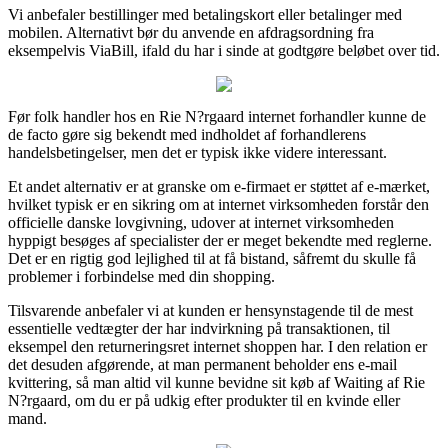
Vi anbefaler bestillinger med betalingskort eller betalinger med
mobilen. Alternativt bør du anvende en afdragsordning fra
eksempelvis ViaBill, ifald du har i sinde at godtgøre beløbet over tid.
Før folk handler hos en Rie N?rgaard internet forhandler kunne de
de facto gøre sig bekendt med indholdet af forhandlerens
handelsbetingelser, men det er typisk ikke videre interessant.
Et andet alternativ er at granske om e-firmaet er støttet af e-mærket,
hvilket typisk er en sikring om at internet virksomheden forstår den
officielle danske lovgivning, udover at internet virksomheden
hyppigt besøges af specialister der er meget bekendte med reglerne.
Det er en rigtig god lejlighed til at få bistand, såfremt du skulle få
problemer i forbindelse med din shopping.
Tilsvarende anbefaler vi at kunden er hensynstagende til de mest
essentielle vedtægter der har indvirkning på transaktionen, til
eksempel den returneringsret internet shoppen har. I den relation er
det desuden afgørende, at man permanent beholder ens e-mail
kvittering, så man altid vil kunne bevidne sit køb af Waiting af Rie
N?rgaard, om du er på udkig efter produkter til en kvinde eller
mand.