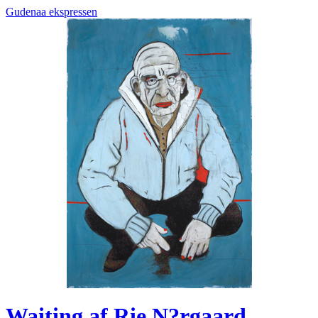
Gudenaa ekspressen
Waiting af Rie N?rgaard