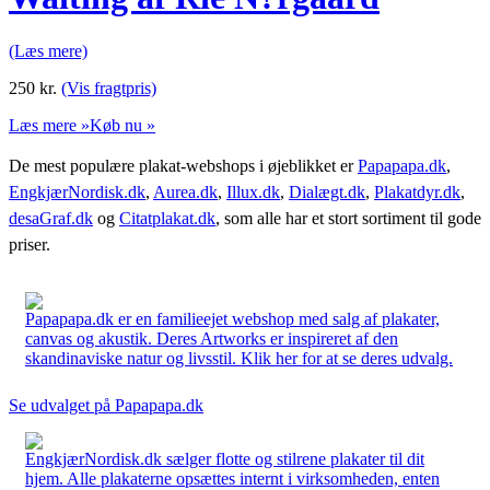
(Læs mere)
250
kr.
(Vis fragtpris)
Læs mere »
Køb nu »
De mest populære plakat-webshops i øjeblikket er
Papapapa.dk
,
EngkjærNordisk.dk
,
Aurea.dk
,
Illux.dk
,
Dialægt.dk
,
Plakatdyr.dk
,
desaGraf.dk
og
Citatplakat.dk
, som alle har et stort sortiment til gode
priser.
Papapapa.dk er en familieejet webshop med salg af plakater,
canvas og akustik. Deres Artworks er inspireret af den
skandinaviske natur og livsstil. Klik her for at se deres udvalg.
Se udvalget på Papapapa.dk
EngkjærNordisk.dk sælger flotte og stilrene plakater til dit
hjem. Alle plakaterne opsættes internt i virksomheden, enten