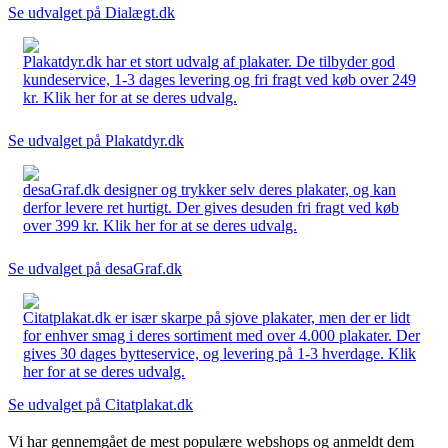
Se udvalget på Dialægt.dk
Plakatdyr.dk har et stort udvalg af plakater. De tilbyder god
kundeservice, 1-3 dages levering og fri fragt ved køb over 249
kr. Klik her for at se deres udvalg.
Se udvalget på Plakatdyr.dk
desaGraf.dk designer og trykker selv deres plakater, og kan
derfor levere ret hurtigt. Der gives desuden fri fragt ved køb
over 399 kr. Klik her for at se deres udvalg.
Se udvalget på desaGraf.dk
Citatplakat.dk er især skarpe på sjove plakater, men der er lidt
for enhver smag i deres sortiment med over 4.000 plakater. Der
gives 30 dages bytteservice, og levering på 1-3 hverdage. Klik
her for at se deres udvalg.
Se udvalget på Citatplakat.dk
Vi har gennemgået de mest populære webshops og anmeldt dem