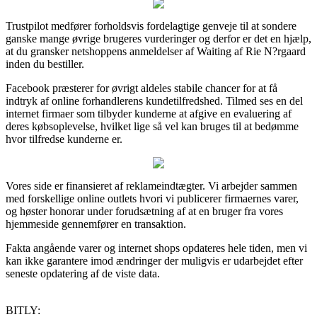
Trustpilot medfører forholdsvis fordelagtige genveje til at sondere
ganske mange øvrige brugeres vurderinger og derfor er det en hjælp,
at du gransker netshoppens anmeldelser af Waiting af Rie N?rgaard
inden du bestiller.
Facebook præsterer for øvrigt aldeles stabile chancer for at få
indtryk af online forhandlerens kundetilfredshed. Tilmed ses en del
internet firmaer som tilbyder kunderne at afgive en evaluering af
deres købsoplevelse, hvilket lige så vel kan bruges til at bedømme
hvor tilfredse kunderne er.
Vores side er finansieret af reklameindtægter. Vi arbejder sammen
med forskellige online outlets hvori vi publicerer firmaernes varer,
og høster honorar under forudsætning af at en bruger fra vores
hjemmeside gennemfører en transaktion.
Fakta angående varer og internet shops opdateres hele tiden, men vi
kan ikke garantere imod ændringer der muligvis er udarbejdet efter
seneste opdatering af de viste data.
BITLY: