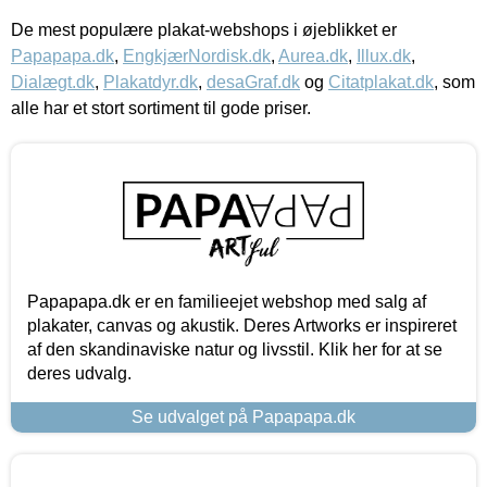
De mest populære plakat-webshops i øjeblikket er
Papapapa.dk
,
EngkjærNordisk.dk
,
Aurea.dk
,
Illux.dk
,
Dialægt.dk
,
Plakatdyr.dk
,
desaGraf.dk
og
Citatplakat.dk
, som
alle har et stort sortiment til gode priser.
Papapapa.dk er en familieejet webshop med salg af
plakater, canvas og akustik. Deres Artworks er inspireret
af den skandinaviske natur og livsstil. Klik her for at se
deres udvalg.
Se udvalget på Papapapa.dk