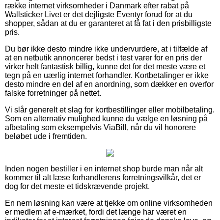
række internet virksomheder i Danmark efter rabat på
Wallsticker Livet er det dejligste Eventyr forud for at du
shopper, sådan at du er garanteret at få fat i den prisbilligste
pris.
Du bør ikke desto mindre ikke undervurdere, at i tilfælde af
at en netbutik annoncerer bedst i test varer for en pris der
virker helt fantastisk billig, kunne det for det meste være et
tegn på en uærlig internet forhandler. Kortbetalinger er ikke
desto mindre en del af en anordning, som dækker en overfor
falske forretninger på nettet.
Vi slår generelt et slag for kortbestillinger eller mobilbetaling.
Som en alternativ mulighed kunne du vælge en løsning på
afbetaling som eksempelvis ViaBill, når du vil honorere
beløbet ude i fremtiden.
Inden nogen bestiller i en internet shop burde man når alt
kommer til alt læse forhandlerens forretningsvilkår, det er
dog for det meste et tidskrævende projekt.
En nem løsning kan være at tjekke om online virksomheden
er medlem af e-mærket, fordi det længe har været en