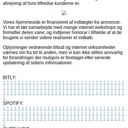
afvejning af hvor tilfredse kunderne er.
Vores hjemmeside er finansieret af indtægter fra annoncer.
Vi har et tæt samarbejde med mange internet webshops og
formidler deres varer, og indtjener honorar i tilfælde af at de
brugere vi sender videre realiserer et indkøb.
Oplysninger vedrørende tilbud og internet virksomheder
værnes om fra tid til anden, men vi kan ikke stilles ansvarlig
for forandringer der muligvis er foretaget efter seneste
opdatering af sidens informationer.
BITLY:
1
1
1
1
1
1
1
1
1
1
1
1
1
1
1
1
1
1
1
1
1
1
1
1
1
1
1
1
1
1
1
1
1
1
1
1
1
1
1
1
1
1
1
1
1
1
1
1
1
1
1
1
1
1
1
1
1
1
1
1
1
1
1
1
1
1
1
1
1
1
1
1
1
1
1
1
1
1
1
1
1
1
1
1
1
1
1
1
1
1
1
1
1
1
1
1
1
1
1
1
SPOTIFY:
1
1
1
1
1
1
1
1
1
1
1
1
1
1
1
1
1
1
1
1
1
1
1
1
1
1
1
1
1
1
1
1
1
1
1
1
1
1
1
1
1
1
1
1
1
1
1
1
1
1
1
1
1
1
1
1
1
1
1
1
1
1
1
1
1
1
1
1
1
1
1
1
1
1
1
1
1
1
1
1
1
1
1
1
1
1
1
1
1
1
1
1
1
1
1
1
1
1
1
1