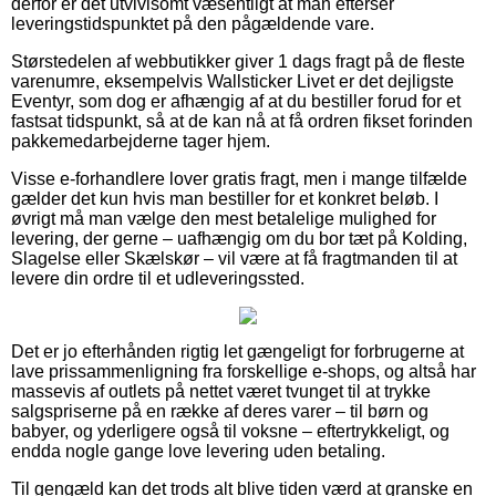
derfor er det utvivlsomt væsentligt at man efterser
leveringstidspunktet på den pågældende vare.
Størstedelen af webbutikker giver 1 dags fragt på de fleste
varenumre, eksempelvis Wallsticker Livet er det dejligste
Eventyr, som dog er afhængig af at du bestiller forud for et
fastsat tidspunkt, så at de kan nå at få ordren fikset forinden
pakkemedarbejderne tager hjem.
Visse e-forhandlere lover gratis fragt, men i mange tilfælde
gælder det kun hvis man bestiller for et konkret beløb. I
øvrigt må man vælge den mest betalelige mulighed for
levering, der gerne – uafhængig om du bor tæt på Kolding,
Slagelse eller Skælskør – vil være at få fragtmanden til at
levere din ordre til et udleveringssted.
Det er jo efterhånden rigtig let gængeligt for forbrugerne at
lave prissammenligning fra forskellige e-shops, og altså har
massevis af outlets på nettet været tvunget til at trykke
salgspriserne på en række af deres varer – til børn og
babyer, og yderligere også til voksne – eftertrykkeligt, og
endda nogle gange love levering uden betaling.
Til gengæld kan det trods alt blive tiden værd at granske en