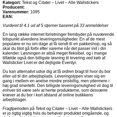
Kategori:
Tekst og Citater – Livet – Alle Wallstickers
Producent:
Varenummer:
1095
EAN:
Vurderet til
4.1
ud af 5 stjerner baseret på
33
anmeldelser
En lang række internet forretninger frembyder på nuværende
tidspunkt alverdens leveringsmuligheder. En af de mest
populære er nu om dage at få sendt til en pakkeshop, og så
skal du blot gå forbi efter varerne når det passer ind i din
kalender. Løsningen er altså meget fleksibel, og i mange
tilfælde også den billigste løsning til levering ved køb af
Wallsticker Livet er det dejligste Eventyr.
Du kan alternativt udse dig at få ordren bragt til hvor du bor
eller ud til din arbejdsplads. Leveringstypen viser sig en
gang i mellem en anelse mindre prisbillig, men ydermere i
høj grad smertefri. Den billigste leveringsmulighed vil dog til
enhver tid være selv at hente produkterne, som desværre
kræver at du bor i kort afstand af online butikkens
arbejdslager.
Fragtperioden på Tekst og Citater – Livet – Alle Wallstickers
er jo rigtig vigtig hvis du behøver produktet omgående, og