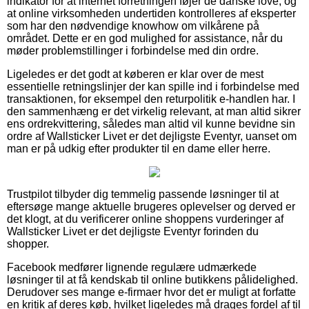
indikator for at internet forretningen føjer de danske love, og
at online virksomheden undertiden kontrolleres af eksperter
som har den nødvendige knowhow om vilkårene på
området. Dette er en god mulighed for assistance, når du
møder problemstillinger i forbindelse med din ordre.
Ligeledes er det godt at køberen er klar over de mest
essentielle retningslinjer der kan spille ind i forbindelse med
transaktionen, for eksempel den returpolitik e-handlen har. I
den sammenhæng er det virkelig relevant, at man altid sikrer
ens ordrekvittering, således man altid vil kunne bevidne sin
ordre af Wallsticker Livet er det dejligste Eventyr, uanset om
man er på udkig efter produkter til en dame eller herre.
Trustpilot tilbyder dig temmelig passende løsninger til at
eftersøge mange aktuelle brugeres oplevelser og derved er
det klogt, at du verificerer online shoppens vurderinger af
Wallsticker Livet er det dejligste Eventyr forinden du
shopper.
Facebook medfører lignende regulære udmærkede
løsninger til at få kendskab til online butikkens pålidelighed.
Derudover ses mange e-firmaer hvor det er muligt at forfatte
en kritik af deres køb, hvilket ligeledes må drages fordel af til